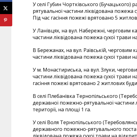
У селі Губин Чортківського (Бучацького) 
рятувальної частини ліквідована пожежа сух
Під час гасіння пожежі врятовано 5 житлов
У Ланівцях, на вул. Набережні, черговим 
частини ліквідована пожежа сухої трави на 
В Бережанах, на вул. Раївській, черговим
частини ліквідована пожежа сухої трави на 
У м. Монастириська, на вул. Злуки, черго
частини ліквідована пожежа сухої трави на 
гасіння пожежі врятовано 2 житлових буди
В селі Плебанівка Тернопільського (Тереб
державної пожежно-рятувальної частини л
території, на площі 1 га.
У селі Воля Тернопільського (Теребовлянс
державного пожежно-рятувального поста 
ліквідована пожежа сухої трави на відкритій