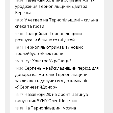
Назавжди 33: війна обірвала життя
18:54
уродженця Тернопільщини Дмитра
Березка
У четвер на Тернопільщині – сильна
18:00
спека та грози
Поліцейські Тернопільщини
17:16
розшукали більше сотні дітей
Тернопіль отримав 17 нових
16:41
тролейбусів «Електрон»
Ісус Христос Українець?
16:03
Серпень – найскладніший період для
14:30
донорства: жителів Тернопільщини
закликають долучитися до кампанії
«ЯСерпневийДонор»
Назавжди 29: на фронті загинув
13:47
випускник ЗУНУ Олег Шелетин
На Тернопільщині можна
13:18