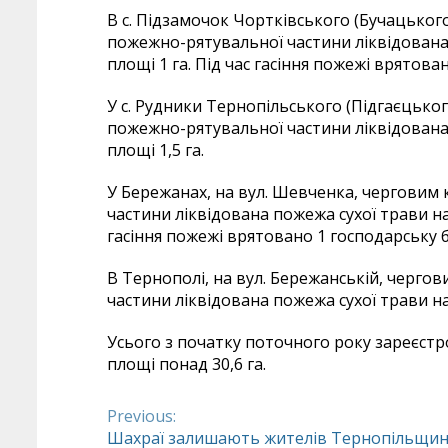
В с. Підзамочок Чортківського (Бучацьког
пожежно-рятувальної частини ліквідована 
площі 1 га. Під час гасіння пожежі врятов
У с. Рудники Тернопільського (Підгаєцько
пожежно-рятувальної частини ліквідована 
площі 1,5 га.
У Бережанах, на вул. Шевченка, черговим
частини ліквідована пожежа сухої трави на 
гасіння пожежі врятовано 1 господарську 
В Тернополі, на вул. Бережанській, черго
частини ліквідована пожежа сухої трави на
Усього з початку поточного року зареєст
площі понад 30,6 га.
Previous:
Continue
Шахраї залишають жителів Тернопільщи