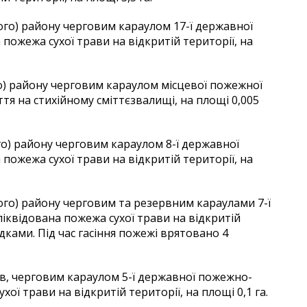
кого) району черговим караулом 17-ї державної
пожежа сухої трави на відкритій території, на
о) району черговим караулом місцевої пожежної
тя на стихійному сміттєзвалищі, на площі 0,005
го) району черговим караулом 8-ї державної
пожежа сухої трави на відкритій території, на
го) району черговим та резервним караулами 7-ї
іквідована пожежа сухої трави на відкритій
едками. Під час гасіння пожежі врятовано 4
ів, черговим караулом 5-ї державної пожежно-
ої трави на відкритій території, на площі 0,1 га.