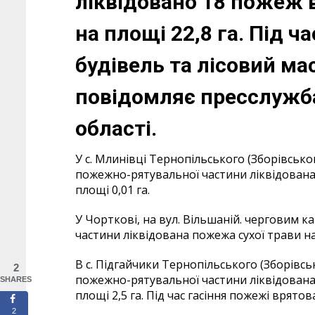
ліквідовано 18 пожеж 
на площі 22,8 га. Під ч
будівель та лісовий ма
повідомляє пресслужба
області.
У с. Млинівці Тернопільського (Зборівськ
пожежно-рятувальної частини ліквідована 
площі 0,01 га.
У Чорткові, на вул. Вільшаній. черговим 
частини ліквідована пожежа сухої трави на 
В с. Підгайчики Тернопільського (Зборівс
2
пожежно-рятувальної частини ліквідована 
SHARES
площі 2,5 га. Під час гасіння пожежі врято
2