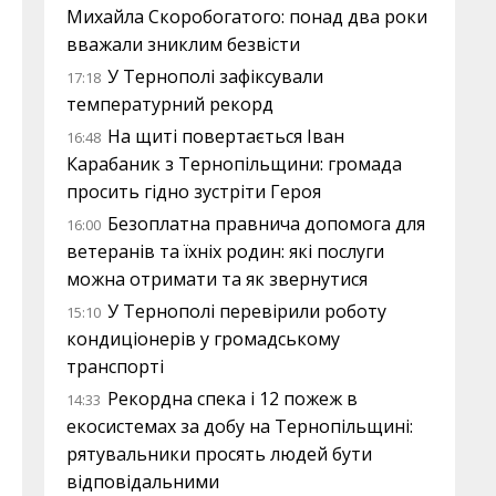
Михайла Скоробогатого: понад два роки
вважали зниклим безвісти
У Тернополі зафіксували
17:18
температурний рекорд
На щиті повертається Іван
16:48
Карабаник з Тернопільщини: громада
просить гідно зустріти Героя
Безоплатна правнича допомога для
16:00
ветеранів та їхніх родин: які послуги
можна отримати та як звернутися
У Тернополі перевірили роботу
15:10
кондиціонерів у громадському
транспорті
Рекордна спека і 12 пожеж в
14:33
екосистемах за добу на Тернопільщині:
рятувальники просять людей бути
відповідальними