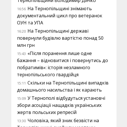
Тернопільщини Володимир Дичко
На Тернопільщині знімають
16:56
документальний цикл про ветеранок
ОУН та УПА
На Тернопільщині державі
16:20
повернули будівлю вартістю понад 50
млн грн
«Після поранення лише одне
15:43
бажання – відновитися і повернутись до
побратимів»: історія незламного
тернопільського гвардійця
Скільки на Тернопільщині випадків
15:11
домашнього насильства і як карають
У Тернополі відбудуться установчі
15:09
збори асоціації нащадків українських
жертв польських репресій
Чоловіка, який зник безвісти на
13:30