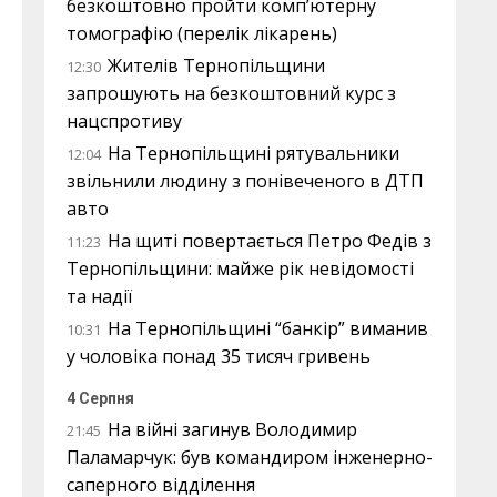
безкоштовно пройти комп’ютерну
томографію (перелік лікарень)
Жителів Тернопільщини
12:30
запрошують на безкоштовний курс з
нацспротиву
На Тернопільщині рятувальники
12:04
звільнили людину з понівеченого в ДТП
авто
На щиті повертається Петро Федів з
11:23
Тернопільщини: майже рік невідомості
та надії
На Тернопільщині “банкір” виманив
10:31
у чоловіка понад 35 тисяч гривень
4 Серпня
На війні загинув Володимир
21:45
Паламарчук: був командиром інженерно-
саперного відділення