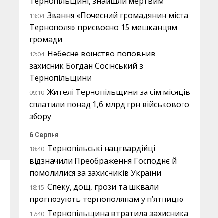
Тернопільщині, знайшли мертвим
Звання «Почесний громадянин міста
13:04
Тернополя» присвоєно 15 мешканцям
громади
Небесне воїнство поповнив
12:04
захисник Богдан Сосінський з
Тернопільщини
Жителі Тернопільщини за сім місяців
09:10
сплатили понад 1,6 млрд грн військового
збору
6 Серпня
Тернопільські нацгвардійці
18:40
відзначили Преображення Господнє й
помолилися за захисників України
Спеку, дощ, грози та шквали
18:15
прогнозують тернополянам у п’ятницю
Тернопільщина втратила захисника
17:40