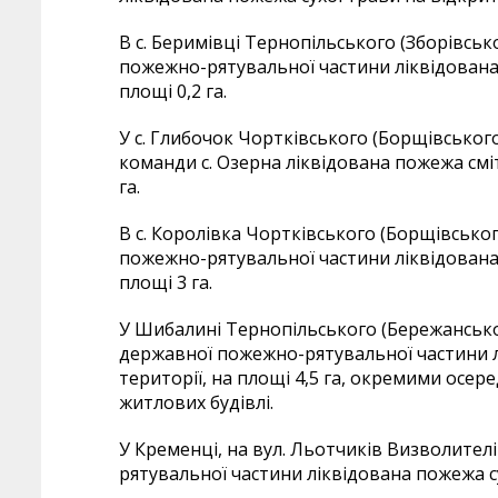
В с. Беримівці Тернопільського (Зборівсь
пожежно-рятувальної частини ліквідована 
площі 0,2 га.
У с. Глибочок Чортківського (Борщівськог
команди с. Озерна ліквідована пожежа сміт
га.
В с. Королівка Чортківського (Борщівсько
пожежно-рятувальної частини ліквідована 
площі 3 га.
У Шибалині Тернопільського (Бережансько
державної пожежно-рятувальної частини л
території, на площі 4,5 га, окремими осер
житлових будівлі.
У Кременці, на вул. Льотчиків Визволител
рятувальної частини ліквідована пожежа сух