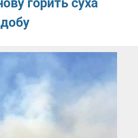
нову горить суха
 добу