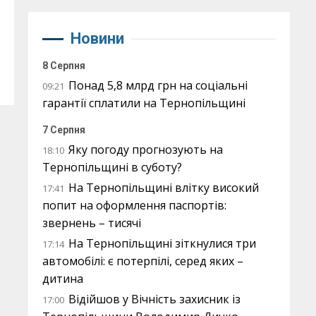
Новини
8 Серпня
Понад 5,8 млрд грн на соціальні
09:21
гарантії сплатили на Тернопільщині
7 Серпня
Яку погоду прогнозують на
18:10
Тернопільщині в суботу?
На Тернопільщині влітку високий
17:41
попит на оформлення паспортів:
звернень – тисячі
На Тернопільщині зіткнулися три
17:14
автомобілі: є потерпілі, серед яких –
дитина
Відійшов у Вічність захисник із
17:00