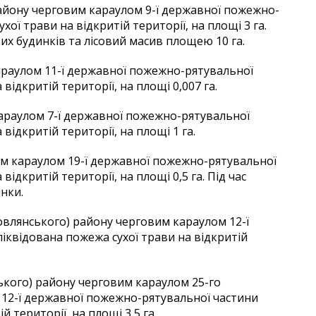
району черговим караулом 9-ї державної пожежно-
ої трави на відкритій території, на площі 3 га.
их будинків та лісовий масив площею 10 га.
караулом 11-ї державної пожежно-рятувальної
відкритій території, на площі 0,007 га.
 караулом 7-ї державної пожежно-рятувальної
відкритій території, на площі 1 га.
вим караулом 19-ї державної пожежно-рятувальної
відкритій території, на площі 0,5 га. Під час
нки.
овлянського) району черговим караулом 12-ї
іквідована пожежа сухої трави на відкритій
ького) району черговим караулом 25-го
12-ї державної пожежно-рятувальної частини
 території, на площі 3,5 га.