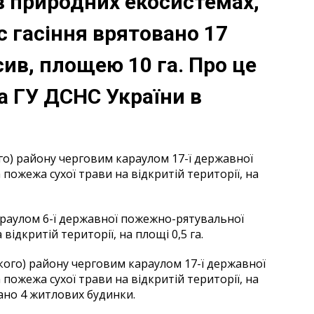
в природних екосистемах,
ас гасіння врятовано 17
сив, площею 10 га. Про це
 ГУ ДСНС України в
ого) району черговим караулом 17-ї державної
пожежа сухої трави на відкритій території, на
караулом 6-ї державної пожежно-рятувальної
відкритій території, на площі 0,5 га.
ького) району черговим караулом 17-ї державної
пожежа сухої трави на відкритій території, на
вано 4 житлових будинки.