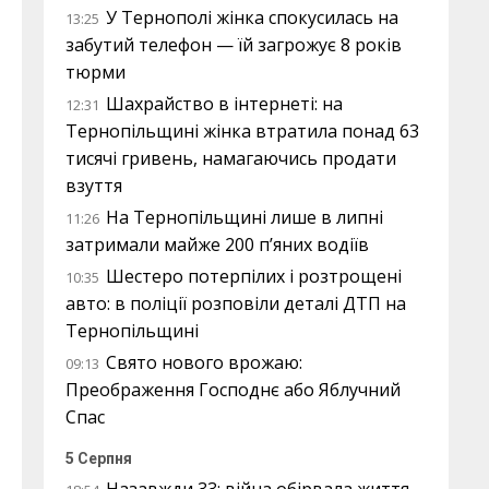
У Тернополі жінка спокусилась на
13:25
забутий телефон — їй загрожує 8 років
тюрми
Шахрайство в інтернеті: на
12:31
Тернопільщині жінка втратила понад 63
тисячі гривень, намагаючись продати
взуття
На Тернопільщині лише в липні
11:26
затримали майже 200 п’яних водіїв
Шестеро потерпілих і розтрощені
10:35
авто: в поліції розповіли деталі ДТП на
Тернопільщині
Свято нового врожаю:
09:13
Преображення Господнє або Яблучний
Спас
5 Серпня