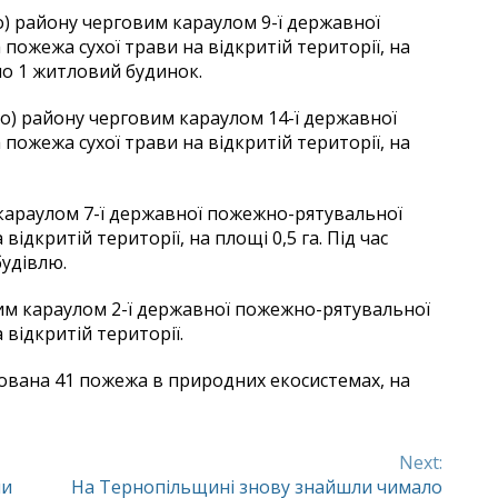
о) району черговим караулом 9-ї державної
пожежа сухої трави на відкритій території, на
ано 1 житловий будинок.
го) району черговим караулом 14-ї державної
пожежа сухої трави на відкритій території, на
 караулом 7-ї державної пожежно-рятувальної
відкритій території, на площі 0,5 га. Під час
будівлю.
вим караулом 2-ї державної пожежно-рятувальної
 відкритій території.
рована 41 пожежа в природних екосистемах, на
Next:
ни
На Тернопільщині знову знайшли чимало