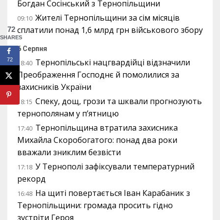
Богдан Сосінський з Тернопільщини
Жителі Тернопільщини за сім місяців
09:10
сплатили понад 1,6 млрд грн військового збору
72
SHARES
6 Серпня
72
Тернопільські нацгвардійці відзначили
18:40
Преображення Господнє й помолилися за
захисників України
Спеку, дощ, грози та шквали прогнозують
18:15
тернополянам у п’ятницю
Тернопільщина втратила захисника
17:40
Михайла Скоробогатого: понад два роки
вважали зниклим безвісти
У Тернополі зафіксували температурний
17:18
рекорд
На щиті повертається Іван Карабаник з
16:48
Тернопільщини: громада просить гідно
зустріти Героя