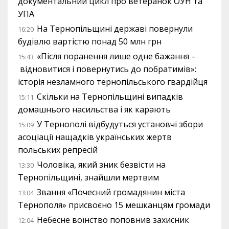
документальний цикл про ветеранок ОУН та
УПА
На Тернопільщині державі повернули
16:20
будівлю вартістю понад 50 млн грн
«Після поранення лише одне бажання –
15:43
відновитися і повернутись до побратимів»:
історія незламного тернопільського гвардійця
Скільки на Тернопільщині випадків
15:11
домашнього насильства і як карають
У Тернополі відбудуться установчі збори
15:09
асоціації нащадків українських жертв
польських репресій
Чоловіка, який зник безвісти на
13:30
Тернопільщині, знайшли мертвим
Звання «Почесний громадянин міста
13:04
Тернополя» присвоєно 15 мешканцям громади
Небесне воїнство поповнив захисник
12:04