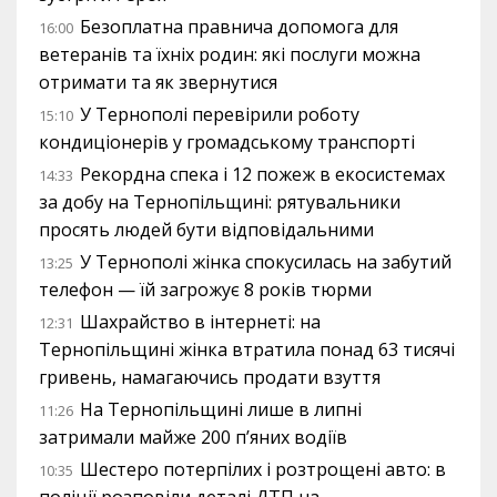
Безоплатна правнича допомога для
16:00
ветеранів та їхніх родин: які послуги можна
отримати та як звернутися
У Тернополі перевірили роботу
15:10
кондиціонерів у громадському транспорті
Рекордна спека і 12 пожеж в екосистемах
14:33
за добу на Тернопільщині: рятувальники
просять людей бути відповідальними
У Тернополі жінка спокусилась на забутий
13:25
телефон — їй загрожує 8 років тюрми
Шахрайство в інтернеті: на
12:31
Тернопільщині жінка втратила понад 63 тисячі
гривень, намагаючись продати взуття
На Тернопільщині лише в липні
11:26
затримали майже 200 п’яних водіїв
Шестеро потерпілих і розтрощені авто: в
10:35