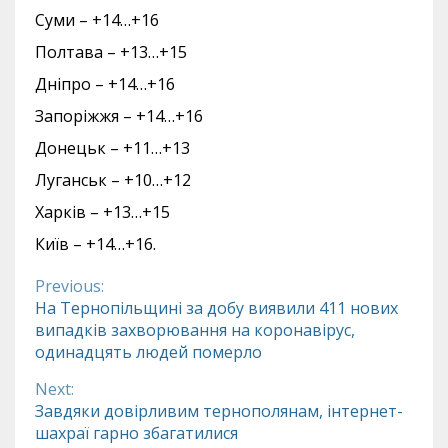
Суми – +14…+16
Полтава – +13…+15
Дніпро – +14…+16
Запоріжжя – +14…+16
Донецьк – +11…+13
Луганськ – +10…+12
Харків – +13…+15
Київ – +14…+16.
Previous:
Continue
На Тернопільщині за добу виявили 411 нових
випадків захворювання на коронавірус,
Reading
одинадцять людей померло
Next:
Завдяки довірливим тернополянам, інтернет-
шахраї гарно збагатилися