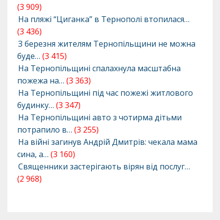
(3 909)
На пляжі “Циганка” в Тернополі втопилася…
(3 436)
З березня жителям Тернопільщини не можна
буде…
(3 415)
На Тернопільщині спалахнула масштабна
пожежа на…
(3 363)
На Тернопільщині під час пожежі житлового
будинку…
(3 347)
На Тернопільщині авто з чотирма дітьми
потрапило в…
(3 255)
На війні загинув Андрій Дмитрів: чекала мама
сина, а…
(3 160)
Священники застерігають вірян від послуг…
(2 968)