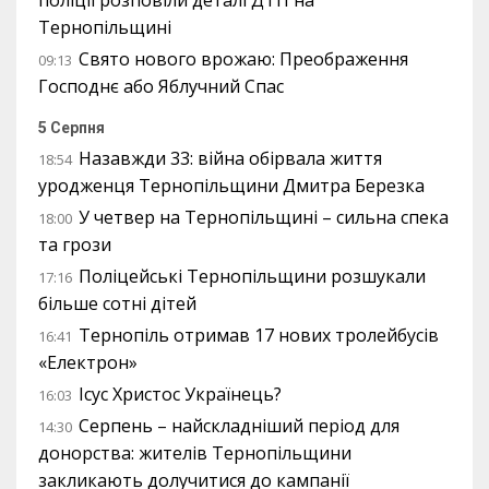
поліції розповіли деталі ДТП на
Тернопільщині
Свято нового врожаю: Преображення
09:13
Господнє або Яблучний Спас
5 Серпня
Назавжди 33: війна обірвала життя
18:54
уродженця Тернопільщини Дмитра Березка
У четвер на Тернопільщині – сильна спека
18:00
та грози
Поліцейські Тернопільщини розшукали
17:16
більше сотні дітей
Тернопіль отримав 17 нових тролейбусів
16:41
«Електрон»
Ісус Христос Українець?
16:03
Серпень – найскладніший період для
14:30
донорства: жителів Тернопільщини
закликають долучитися до кампанії