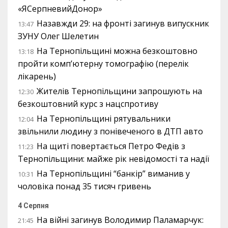
«ЯСерпневийДонор»
Назавжди 29: на фронті загинув випускник
13:47
ЗУНУ Олег Шелетин
На Тернопільщині можна безкоштовно
13:18
пройти комп’ютерну томографію (перелік
лікарень)
Жителів Тернопільщини запрошують на
12:30
безкоштовний курс з нацспротиву
На Тернопільщині рятувальники
12:04
звільнили людину з понівеченого в ДТП авто
На щиті повертається Петро Федів з
11:23
Тернопільщини: майже рік невідомості та надії
На Тернопільщині “банкір” виманив у
10:31
чоловіка понад 35 тисяч гривень
4 Серпня
На війні загинув Володимир Паламарчук:
21:45