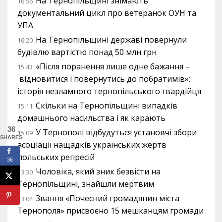
На Тернопільщині знімають
16:56
документальний цикл про ветеранок ОУН та
УПА
На Тернопільщині державі повернули
16:20
будівлю вартістю понад 50 млн грн
«Після поранення лише одне бажання –
15:43
відновитися і повернутись до побратимів»:
історія незламного тернопільського гвардійця
Скільки на Тернопільщині випадків
15:11
домашнього насильства і як карають
36
У Тернополі відбудуться установчі збори
15:09
SHARES
асоціації нащадків українських жертв
польських репресій
36
Чоловіка, який зник безвісти на
13:30
Тернопільщині, знайшли мертвим
Звання «Почесний громадянин міста
13:04
Тернополя» присвоєно 15 мешканцям громади