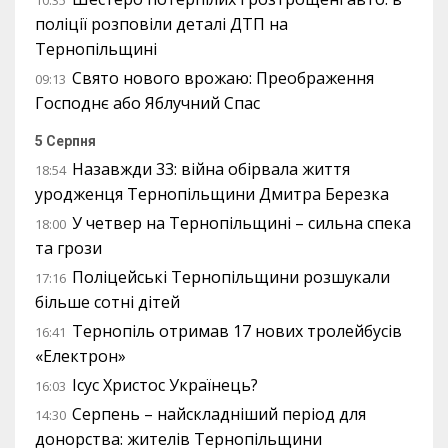
10:35
поліції розповіли деталі ДТП на
Тернопільщині
Свято нового врожаю: Преображення
09:13
Господнє або Яблучний Спас
5 Серпня
Назавжди 33: війна обірвала життя
18:54
уродженця Тернопільщини Дмитра Березка
У четвер на Тернопільщині – сильна спека
18:00
та грози
Поліцейські Тернопільщини розшукали
17:16
більше сотні дітей
Тернопіль отримав 17 нових тролейбусів
16:41
«Електрон»
Ісус Христос Українець?
16:03
Серпень – найскладніший період для
14:30
донорства: жителів Тернопільщини