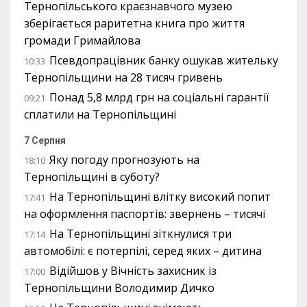
Тернопільського краєзнавчого музею
зберігається раритетна книга про життя
громади Гримайлова
Псевдопрацівник банку ошукав жительку
10:33
Тернопільщини на 28 тисяч гривень
Понад 5,8 млрд грн на соціальні гарантії
09:21
сплатили на Тернопільщині
7 Серпня
Яку погоду прогнозують на
18:10
Тернопільщині в суботу?
На Тернопільщині влітку високий попит
17:41
на оформлення паспортів: звернень – тисячі
На Тернопільщині зіткнулися три
17:14
автомобілі: є потерпілі, серед яких – дитина
Відійшов у Вічність захисник із
17:00
Тернопільщини Володимир Дичко