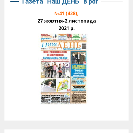
Газета “Наш ДЕНЬ” в pdf
№41 (428),
27 жовтня-2 листопада
2021 р.