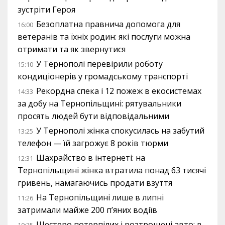
зустріти Героя
Безоплатна правнича допомога для
16:00
ветеранів та їхніх родин: які послуги можна
отримати та як звернутися
У Тернополі перевірили роботу
15:10
кондиціонерів у громадському транспорті
Рекордна спека і 12 пожеж в екосистемах
14:33
за добу на Тернопільщині: рятувальники
просять людей бути відповідальними
У Тернополі жінка спокусилась на забутий
13:25
телефон — їй загрожує 8 років тюрми
Шахрайство в інтернеті: на
12:31
Тернопільщині жінка втратила понад 63 тисячі
гривень, намагаючись продати взуття
На Тернопільщині лише в липні
11:26
затримали майже 200 п’яних водіїв
Шестеро потерпілих і розтрощені авто: в