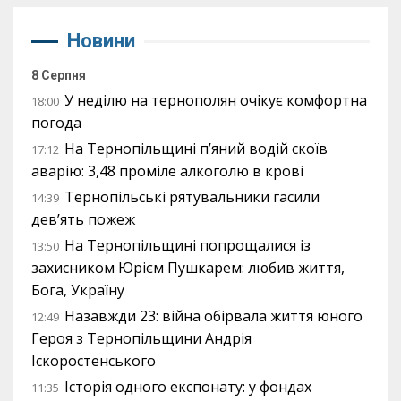
Новини
8 Серпня
У неділю на тернополян очікує комфортна
18:00
погода
На Тернопільщині п’яний водій скоїв
17:12
аварію: 3,48 проміле алкоголю в крові
Тернопільські рятувальники гасили
14:39
дев’ять пожеж
На Тернопільщині попрощалися із
13:50
захисником Юрієм Пушкарем: любив життя,
Бога, Україну
Назавжди 23: війна обірвала життя юного
12:49
Героя з Тернопільщини Андрія
Іскоростенського
Історія одного експонату: у фондах
11:35