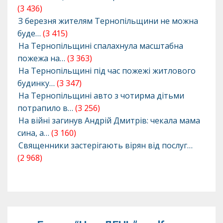
(3 436)
З березня жителям Тернопільщини не можна
буде…
(3 415)
На Тернопільщині спалахнула масштабна
пожежа на…
(3 363)
На Тернопільщині під час пожежі житлового
будинку…
(3 347)
На Тернопільщині авто з чотирма дітьми
потрапило в…
(3 256)
На війні загинув Андрій Дмитрів: чекала мама
сина, а…
(3 160)
Священники застерігають вірян від послуг…
(2 968)