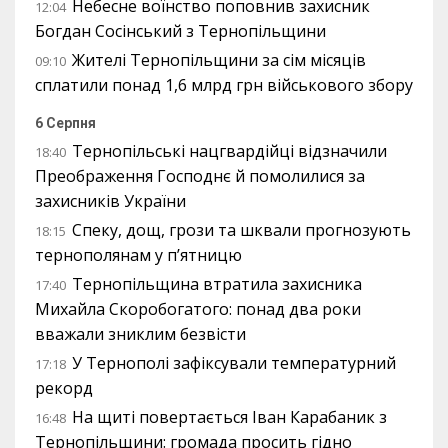
Небесне воїнство поповнив захисник
12:04
Богдан Сосінський з Тернопільщини
Жителі Тернопільщини за сім місяців
09:10
сплатили понад 1,6 млрд грн військового збору
6 Серпня
Тернопільські нацгвардійці відзначили
18:40
Преображення Господнє й помолилися за
захисників України
Спеку, дощ, грози та шквали прогнозують
18:15
тернополянам у п’ятницю
Тернопільщина втратила захисника
17:40
Михайла Скоробогатого: понад два роки
вважали зниклим безвісти
У Тернополі зафіксували температурний
17:18
рекорд
На щиті повертається Іван Карабаник з
16:48
Тернопільщини: громада просить гідно