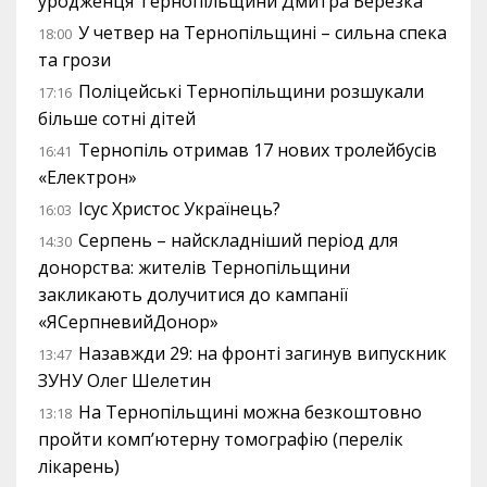
уродженця Тернопільщини Дмитра Березка
У четвер на Тернопільщині – сильна спека
18:00
та грози
Поліцейські Тернопільщини розшукали
17:16
більше сотні дітей
Тернопіль отримав 17 нових тролейбусів
16:41
«Електрон»
Ісус Христос Українець?
16:03
Серпень – найскладніший період для
14:30
донорства: жителів Тернопільщини
закликають долучитися до кампанії
«ЯСерпневийДонор»
Назавжди 29: на фронті загинув випускник
13:47
ЗУНУ Олег Шелетин
На Тернопільщині можна безкоштовно
13:18
пройти комп’ютерну томографію (перелік
лікарень)