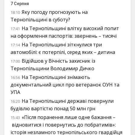
7 Серпня
Яку погоду прогнозують на
18:10
Тернопільщині в суботу?
На Тернопільщині влітку високий попит
17:41
на оформлення паспортів: звернень – тисячі
На Тернопільщині зіткнулися три
17:14
автомобілі: є потерпілі, серед яких – дитина
Відійшов у Вічність захисник із
17:00
Тернопільщини Володимир Дичко
На Тернопільщині знімають
16:56
документальний цикл про ветеранок ОУН та
УПА
На Тернопільщині державі повернули
16:20
будівлю вартістю понад 50 млн грн
«Після поранення лише одне бажання –
15:43
відновитися і повернутись до побратимів»:
історія незламного тернопільського гвардійця