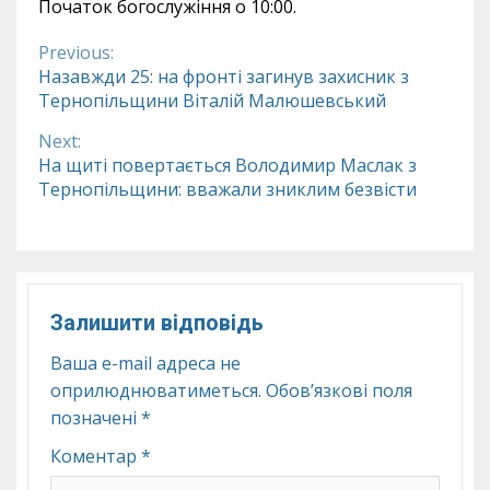
Початок богослужіння о 10:00.
Previous:
Continue
Назавжди 25: на фронті загинув захисник з
Тернопільщини Віталій Малюшевський
Reading
Next:
На щиті повертається Володимир Маслак з
Тернопільщини: вважали зниклим безвісти
Залишити відповідь
Ваша e-mail адреса не
оприлюднюватиметься.
Обов’язкові поля
позначені
*
Коментар
*