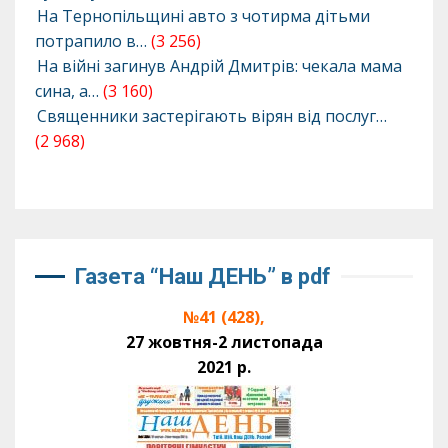
На Тернопільщині авто з чотирма дітьми
потрапило в…
(3 256)
На війні загинув Андрій Дмитрів: чекала мама
сина, а…
(3 160)
Священники застерігають вірян від послуг…
(2 968)
Газета “Наш ДЕНЬ” в pdf
№41 (428),
27 жовтня-2 листопада
2021 р.