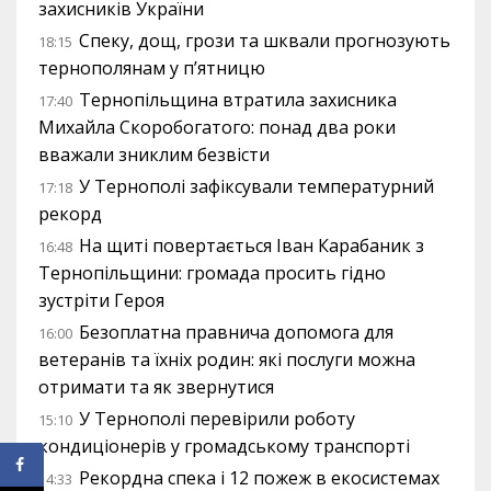
захисників України
Спеку, дощ, грози та шквали прогнозують
18:15
тернополянам у п’ятницю
Тернопільщина втратила захисника
17:40
Михайла Скоробогатого: понад два роки
вважали зниклим безвісти
У Тернополі зафіксували температурний
17:18
рекорд
На щиті повертається Іван Карабаник з
16:48
Тернопільщини: громада просить гідно
зустріти Героя
Безоплатна правнича допомога для
16:00
ветеранів та їхніх родин: які послуги можна
отримати та як звернутися
У Тернополі перевірили роботу
15:10
кондиціонерів у громадському транспорті
Рекордна спека і 12 пожеж в екосистемах
14:33