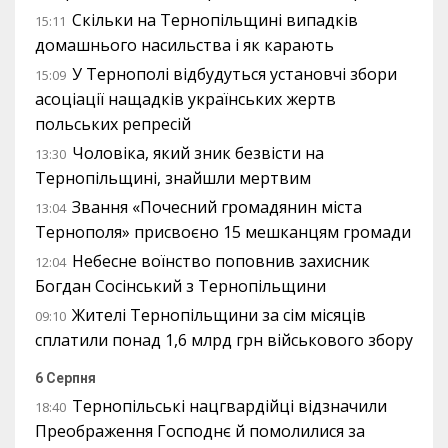
Скільки на Тернопільщині випадків
15:11
домашнього насильства і як карають
У Тернополі відбудуться установчі збори
15:09
асоціації нащадків українських жертв
польських репресій
Чоловіка, який зник безвісти на
13:30
Тернопільщині, знайшли мертвим
Звання «Почесний громадянин міста
13:04
Тернополя» присвоєно 15 мешканцям громади
Небесне воїнство поповнив захисник
12:04
Богдан Сосінський з Тернопільщини
Жителі Тернопільщини за сім місяців
09:10
сплатили понад 1,6 млрд грн військового збору
6 Серпня
Тернопільські нацгвардійці відзначили
18:40
Преображення Господнє й помолилися за