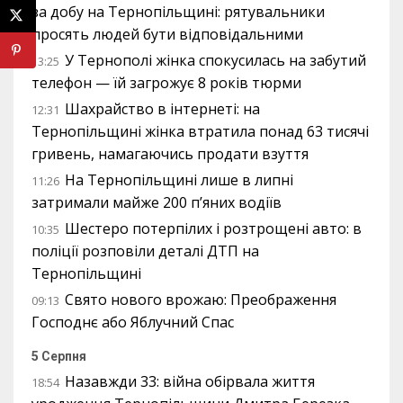
за добу на Тернопільщині: рятувальники
просять людей бути відповідальними
У Тернополі жінка спокусилась на забутий
13:25
телефон — їй загрожує 8 років тюрми
Шахрайство в інтернеті: на
12:31
Тернопільщині жінка втратила понад 63 тисячі
гривень, намагаючись продати взуття
На Тернопільщині лише в липні
11:26
затримали майже 200 п’яних водіїв
Шестеро потерпілих і розтрощені авто: в
10:35
поліції розповіли деталі ДТП на
Тернопільщині
Свято нового врожаю: Преображення
09:13
Господнє або Яблучний Спас
5 Серпня
Назавжди 33: війна обірвала життя
18:54