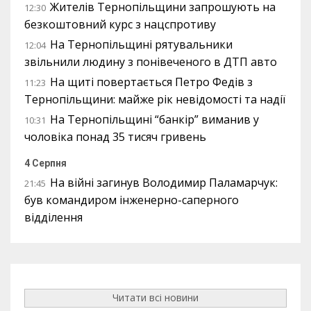
Жителів Тернопільщини запрошують на
12:30
безкоштовний курс з нацспротиву
На Тернопільщині рятувальники
12:04
звільнили людину з понівеченого в ДТП авто
На щиті повертається Петро Федів з
11:23
Тернопільщини: майже рік невідомості та надії
На Тернопільщині “банкір” виманив у
10:31
чоловіка понад 35 тисяч гривень
4 Серпня
На війні загинув Володимир Паламарчук:
21:45
був командиром інженерно-саперного
відділення
Читати всі новини