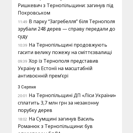
Ришкевич з Тернопільщини: загинув під
Покровськом
В парку “Загребелля” біля Тернополя
11:49
зрубали 248 дерев — справу передали до
суду
На Тернопільщині продовжують
10:39
гасити велику пожежу на сміттєзвалищі
Хор із Тернополя представив
09:39
Україну в Естонії на масштабній
антивоєнній прем’єрі
3 Серпня
На Тернопільщині ДП «Ліси України»
20:01
сплатить 3,7 млн грн за незаконну
порубку дерев
На Сумщині загинув Василь
18:02
Романюк з Тернопільщини: був