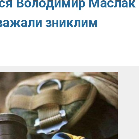
ься Володимир Маслак
вважали зниклим