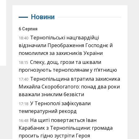
Новини
6 Серпня
Тернопільські нацгвардійці
18:40
відзначили Преображення Господнє й
помолилися за захисників України
Спеку, дощ, грози та шквали
18:15
прогнозують тернополянам у п’ятницю
Тернопільщина втратила захисника
17:40
Михайла Скоробогатого: понад два роки
вважали зниклим безвісти
У Тернополі зафіксували
17:18
температурний рекорд
На щиті повертається Іван
16:48
Карабаник з Тернопільщини: громада
просить гідно зустріти Героя