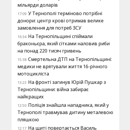
мільярди доларів
У Тернополі терміново потрібні
17:09
донори: центр крові отримав велике
замовлення для потреб ЗСУ
На Тернопільщині спіймали
16:34
браконьєра, який сітками наловив риби
на понад 220 тисяч гривень
Смертельна ДТП на Тернопільщині:
15:38
медики не врятували життя 16-річного
мотоцикліста
На фронті загинув Юрій Пушкар з
13:23
Тернопільщини: війна забирає
найкращих
Поліція знайшла нападника, який у
12:50
Тернополі травмував дитину металевою
пляшкою
На щиті повертається Василь
12:17