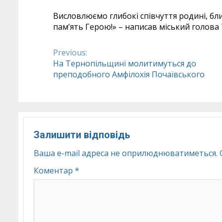
Висловлюємо глибокі співчуття родині, бл
пам’ять Герою!» – написав міський голова
Previous:
Continue
На Тернопільщині молитимуться до
преподобного Амфілохія Почаївського
Reading
Залишити відповідь
Ваша e-mail адреса не оприлюднюватиметься.
Коментар
*