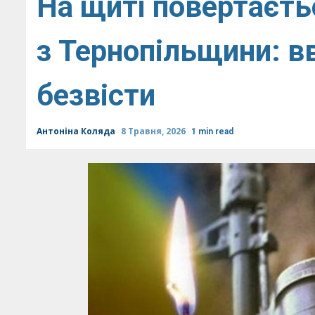
На щиті повертаєт
з Тернопільщини: 
безвісти
Антоніна Коляда
8 Травня, 2026
1 min read