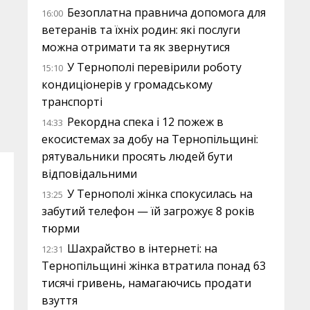
Безоплатна правнича допомога для
16:00
ветеранів та їхніх родин: які послуги
можна отримати та як звернутися
У Тернополі перевірили роботу
15:10
кондиціонерів у громадському
транспорті
Рекордна спека і 12 пожеж в
14:33
екосистемах за добу на Тернопільщині:
рятувальники просять людей бути
відповідальними
У Тернополі жінка спокусилась на
13:25
забутий телефон — їй загрожує 8 років
тюрми
Шахрайство в інтернеті: на
12:31
Тернопільщині жінка втратила понад 63
тисячі гривень, намагаючись продати
взуття