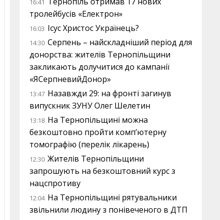
Тернопіль отримав 17 нових
16:41
тролейбусів «Електрон»
Ісус Христос Українець?
16:03
Серпень – найскладніший період для
14:30
донорства: жителів Тернопільщини
закликають долучитися до кампанії
«ЯСерпневийДонор»
Назавжди 29: на фронті загинув
13:47
випускник ЗУНУ Олег Шелетин
На Тернопільщині можна
13:18
безкоштовно пройти комп’ютерну
томографію (перелік лікарень)
Жителів Тернопільщини
12:30
запрошують на безкоштовний курс з
нацспротиву
На Тернопільщині рятувальники
12:04
звільнили людину з понівеченого в ДТП