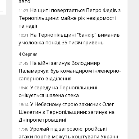
авто
На щиті повертається Петро Федів з
11:23
Тернопільщини: майже рік невідомості
та надії
На Тернопільщині “банкір” виманив
10:31
у чоловіка понад 35 тисяч гривень
4 Серпня
На війні загинув Володимир
21:45
Паламарчук: був командиром інженерно-
саперного відділення
У середу на Тернопільщині
18:40
очікується шалена спека
У Небесному строю захисник Олег
18:14
Шелетин з Тернопільщини: загинув на
Дніпропетровщині
Урожай під загрозою: російські
17:48
атаки портів можуть коштувати Україні