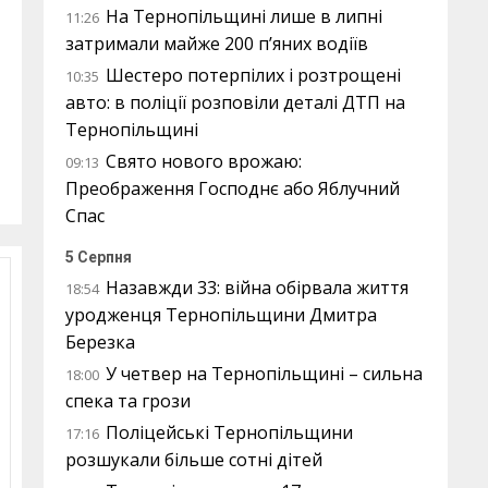
На Тернопільщині лише в липні
11:26
затримали майже 200 п’яних водіїв
Шестеро потерпілих і розтрощені
10:35
авто: в поліції розповіли деталі ДТП на
Тернопільщині
Свято нового врожаю:
09:13
Преображення Господнє або Яблучний
Спас
5 Серпня
Назавжди 33: війна обірвала життя
18:54
уродженця Тернопільщини Дмитра
Березка
У четвер на Тернопільщині – сильна
18:00
спека та грози
Поліцейські Тернопільщини
17:16
розшукали більше сотні дітей