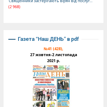
Священники застерігають вірян від послуг…
(2 968)
Газета “Наш ДЕНЬ” в pdf
№41 (428),
27 жовтня-2 листопада
2021 р.