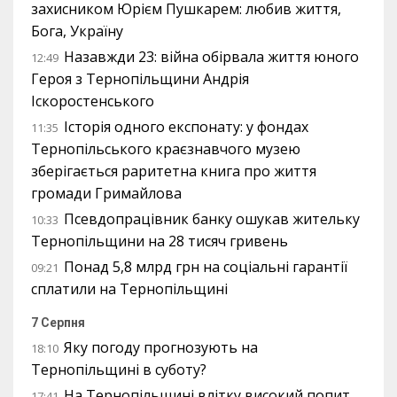
захисником Юрієм Пушкарем: любив життя,
Бога, Україну
Назавжди 23: війна обірвала життя юного
12:49
Героя з Тернопільщини Андрія
Іскоростенського
Історія одного експонату: у фондах
11:35
Тернопільського краєзнавчого музею
зберігається раритетна книга про життя
громади Гримайлова
Псевдопрацівник банку ошукав жительку
10:33
Тернопільщини на 28 тисяч гривень
Понад 5,8 млрд грн на соціальні гарантії
09:21
сплатили на Тернопільщині
7 Серпня
Яку погоду прогнозують на
18:10
Тернопільщині в суботу?
На Тернопільщині влітку високий попит
17:41