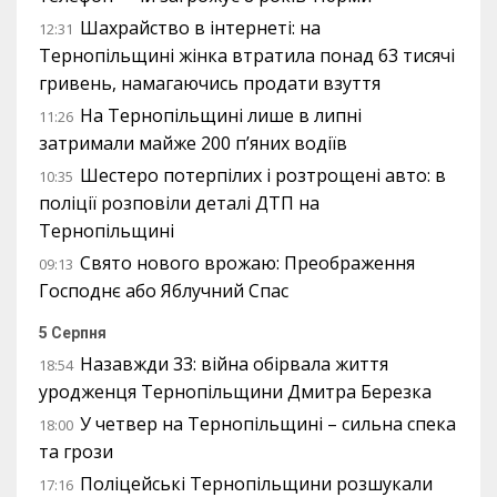
Шахрайство в інтернеті: на
12:31
Тернопільщині жінка втратила понад 63 тисячі
гривень, намагаючись продати взуття
На Тернопільщині лише в липні
11:26
затримали майже 200 п’яних водіїв
Шестеро потерпілих і розтрощені авто: в
10:35
поліції розповіли деталі ДТП на
Тернопільщині
Свято нового врожаю: Преображення
09:13
Господнє або Яблучний Спас
5 Серпня
Назавжди 33: війна обірвала життя
18:54
уродженця Тернопільщини Дмитра Березка
У четвер на Тернопільщині – сильна спека
18:00
та грози
Поліцейські Тернопільщини розшукали
17:16