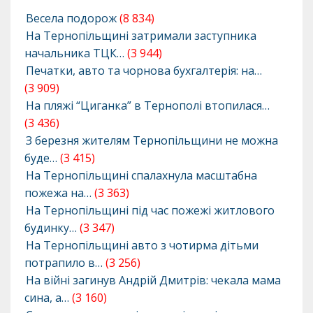
Весела подорож
(8 834)
На Тернопільщині затримали заступника
начальника ТЦК…
(3 944)
Печатки, авто та чорнова бухгалтерія: на…
(3 909)
На пляжі “Циганка” в Тернополі втопилася…
(3 436)
З березня жителям Тернопільщини не можна
буде…
(3 415)
На Тернопільщині спалахнула масштабна
пожежа на…
(3 363)
На Тернопільщині під час пожежі житлового
будинку…
(3 347)
На Тернопільщині авто з чотирма дітьми
потрапило в…
(3 256)
На війні загинув Андрій Дмитрів: чекала мама
сина, а…
(3 160)