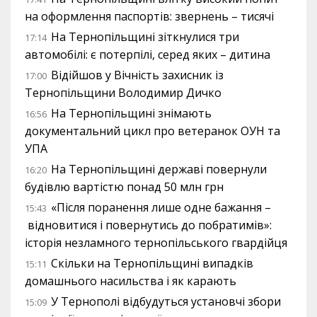
на оформлення паспортів: звернень – тисячі
На Тернопільщині зіткнулися три
17:14
автомобілі: є потерпілі, серед яких – дитина
Відійшов у Вічність захисник із
17:00
Тернопільщини Володимир Дичко
На Тернопільщині знімають
16:56
документальний цикл про ветеранок ОУН та
УПА
На Тернопільщині державі повернули
16:20
будівлю вартістю понад 50 млн грн
«Після поранення лише одне бажання –
15:43
відновитися і повернутись до побратимів»:
історія незламного тернопільського гвардійця
Скільки на Тернопільщині випадків
15:11
домашнього насильства і як карають
У Тернополі відбудуться установчі збори
15:09