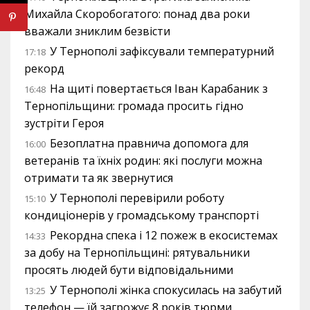
Михайла Скоробогатого: понад два роки
вважали зниклим безвісти
У Тернополі зафіксували температурний
17:18
рекорд
На щиті повертається Іван Карабаник з
16:48
Тернопільщини: громада просить гідно
зустріти Героя
Безоплатна правнича допомога для
16:00
ветеранів та їхніх родин: які послуги можна
отримати та як звернутися
У Тернополі перевірили роботу
15:10
кондиціонерів у громадському транспорті
Рекордна спека і 12 пожеж в екосистемах
14:33
за добу на Тернопільщині: рятувальники
просять людей бути відповідальними
У Тернополі жінка спокусилась на забутий
13:25
телефон — їй загрожує 8 років тюрми