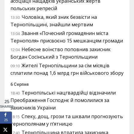
асоціації нащадків українських жертв
польських репресій
Чоловіка, який зник безвісти на
13:30
Тернопільщині, знайшли мертвим
Звання «Почесний громадянин міста
13:04
Тернополя» присвоєно 15 мешканцям громади
Небесне воїнство поповнив захисник
12:04
Богдан Сосінський з Тернопільщини
Жителі Тернопільщини за сім місяців
09:10
сплатили понад 1,6 млрд грн військового збору
6 Серпня
Тернопільські нацгвардійці відзначили
18:40
Преображення Господнє й помолилися за
25
захисників України
SHARES
Спеку, дощ, грози та шквали прогнозують
18:15
25
тернополянам у п’ятницю
Тернопільщина втратила захисника
17:40