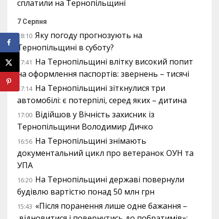
сплатили на Тернопільщині
7 Серпня
Яку погоду прогнозують на
18:10
Тернопільщині в суботу?
На Тернопільщині влітку високий попит
17:41
на оформлення паспортів: звернень – тисячі
На Тернопільщині зіткнулися три
17:14
автомобілі: є потерпілі, серед яких – дитина
Відійшов у Вічність захисник із
17:00
Тернопільщини Володимир Дичко
На Тернопільщині знімають
16:56
документальний цикл про ветеранок ОУН та
УПА
На Тернопільщині державі повернули
16:20
будівлю вартістю понад 50 млн грн
«Після поранення лише одне бажання –
15:43
відновитися і повернутись до побратимів»: