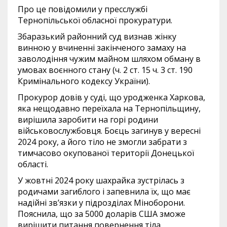
Про це повідомили у пресслужбі
Тернопільської обласної прокуратури.
Збаразький районний суд визнав жінку
винною у вчиненні закінченого замаху на
заволодіння чужим майном шляхом обману в
умовах воєнного стану (ч. 2 ст. 15 ч. 3 ст. 190
Кримінального кодексу України).
Прокурор довів у суді, що уродженка Харкова,
яка нещодавно переїхала на Тернопільщину,
вирішила заробити на горі родини
військовослужбовця. Боєць загинув у вересні
2024 року, а його тіло не змогли забрати з
тимчасово окупованої території Донецької
області.
У жовтні 2024 року шахрайка зустрілась з
родичами загиблого і запевнила їх, що має
надійні зв’язки у підрозділах Міноборони.
Пояснила, що за 5000 доларів США зможе
вирішити питання повернення тіла.