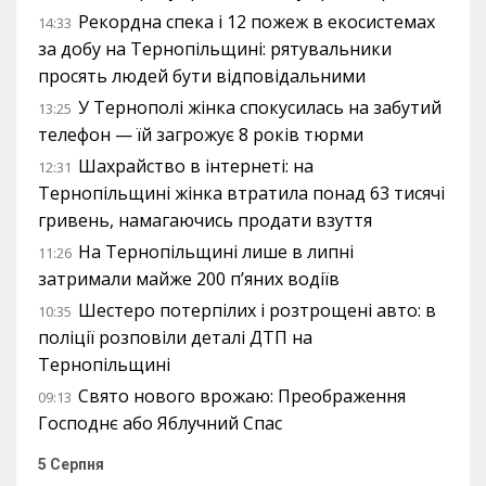
Рекордна спека і 12 пожеж в екосистемах
14:33
за добу на Тернопільщині: рятувальники
просять людей бути відповідальними
У Тернополі жінка спокусилась на забутий
13:25
телефон — їй загрожує 8 років тюрми
Шахрайство в інтернеті: на
12:31
Тернопільщині жінка втратила понад 63 тисячі
гривень, намагаючись продати взуття
На Тернопільщині лише в липні
11:26
затримали майже 200 п’яних водіїв
Шестеро потерпілих і розтрощені авто: в
10:35
поліції розповіли деталі ДТП на
Тернопільщині
Свято нового врожаю: Преображення
09:13
Господнє або Яблучний Спас
5 Серпня