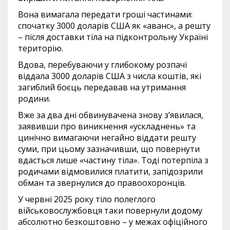
Вона вимагала передати гроші частинами:
спочатку 3000 доларів США як «аванс», а решту
– після доставки тіла на підконтрольну Україні
територію.
Вдова, перебуваючи у глибокому розпачі
віддала 3000 доларів США з числа коштів, які
загиблий боєць передавав на утримання
родини.
Вже за два дні обвинувачена знову з’явилася,
заявивши про виникнення «ускладнень» та
цинічно вимагаючи негайно віддати решту
суми, при цьому зазначивши, що повернути
вдасться лише «частину тіла». Тоді потерпіла з
родичами відмовилися платити, запідозрили
обман та звернулися до правоохоронців.
У червні 2025 року тіло полеглого
військовослужбовця таки повернули додому
абсолютно безкоштовно – у межах офіційного