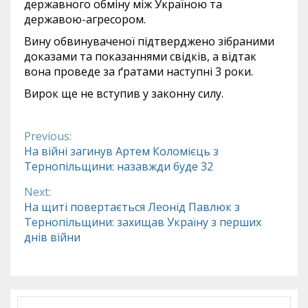
державного обміну між Україною та
державою-агресором.
Вину обвинуваченої підтверджено зібраними
доказами та показаннями свідків, а відтак
вона проведе за ґратами наступні 3 роки.
Вирок ще не вступив у законну силу.
Previous:
Continue
На війні загинув Артем Коломієць з
Тернопільщини: назавжди буде 32
Reading
Next:
На щиті повертається Леонід Павлюк з
Тернопільщини: захищав Україну з перших
днів війни