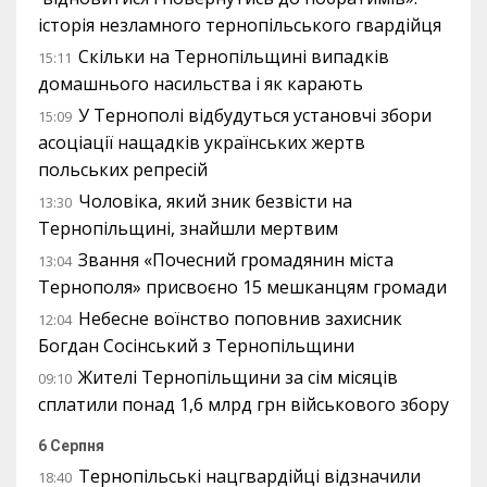
історія незламного тернопільського гвардійця
Скільки на Тернопільщині випадків
15:11
домашнього насильства і як карають
У Тернополі відбудуться установчі збори
15:09
асоціації нащадків українських жертв
польських репресій
Чоловіка, який зник безвісти на
13:30
Тернопільщині, знайшли мертвим
Звання «Почесний громадянин міста
13:04
Тернополя» присвоєно 15 мешканцям громади
Небесне воїнство поповнив захисник
12:04
Богдан Сосінський з Тернопільщини
Жителі Тернопільщини за сім місяців
09:10
сплатили понад 1,6 млрд грн військового збору
6 Серпня
Тернопільські нацгвардійці відзначили
18:40