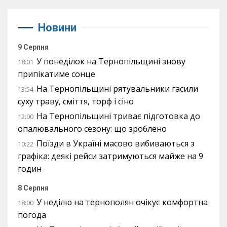
Новини
9 Серпня
У понеділок на Тернопільщині знову
18:01
припікатиме сонце
На Тернопільщині рятувальники гасили
13:54
суху траву, сміття, торф і сіно
На Тернопільщині триває підготовка до
12:00
опалювального сезону: що зроблено
Поїзди в Україні масово вибиваються з
10:22
графіка: деякі рейси затримуються майже на 9
годин
8 Серпня
У неділю на тернополян очікує комфортна
18:00
погода