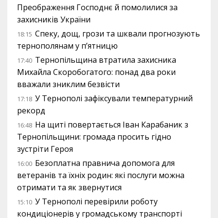
Преображення Господнє й помолилися за
захисників України
Спеку, дощ, грози та шквали прогнозують
18:15
тернополянам у п’ятницю
Тернопільщина втратила захисника
17:40
Михайла Скоробогатого: понад два роки
вважали зниклим безвісти
У Тернополі зафіксували температурний
17:18
рекорд
На щиті повертається Іван Карабаник з
16:48
Тернопільщини: громада просить гідно
зустріти Героя
Безоплатна правнича допомога для
16:00
ветеранів та їхніх родин: які послуги можна
отримати та як звернутися
У Тернополі перевірили роботу
15:10
кондиціонерів у громадському транспорті