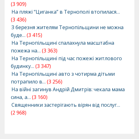
(3 909)
На пляжі “Циганка” в Тернополі втопилася…
(3 436)
З березня жителям Тернопільщини не можна
буде…
(3 415)
На Тернопільщині спалахнула масштабна
пожежа на…
(3 363)
На Тернопільщині під час пожежі житлового
будинку…
(3 347)
На Тернопільщині авто з чотирма дітьми
потрапило в…
(3 256)
На війні загинув Андрій Дмитрів: чекала мама
сина, а…
(3 160)
Священники застерігають вірян від послуг…
(2 968)