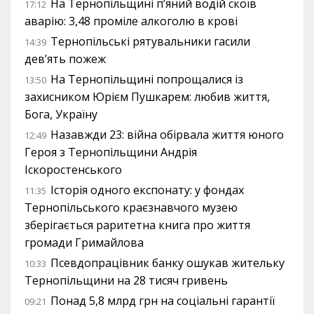
На Тернопільщині п’яний водій скоїв
17:12
аварію: 3,48 проміле алкоголю в крові
Тернопільські рятувальники гасили
14:39
дев’ять пожеж
На Тернопільщині попрощалися із
13:50
захисником Юрієм Пушкарем: любив життя,
Бога, Україну
Назавжди 23: війна обірвала життя юного
12:49
Героя з Тернопільщини Андрія
Іскоростенського
Історія одного експонату: у фондах
11:35
Тернопільського краєзнавчого музею
зберігається раритетна книга про життя
громади Гримайлова
Псевдопрацівник банку ошукав жительку
10:33
Тернопільщини на 28 тисяч гривень
Понад 5,8 млрд грн на соціальні гарантії
09:21