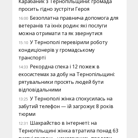
Карабаник з Тернопільщини: громада
просить гідно зустріти Героя
Безоплатна правнича допомога для
16:00
ветеранів та їхніх родин: які послуги
можна отримати та як звернутися
У Тернополі перевірили роботу
15:10
кондиціонерів у громадському
транспорті
Рекордна спека і 12 пожеж в
14:33
екосистемах за добу на Тернопільщині:
рятувальники просять людей бути
відповідальними
У Тернополі жінка спокусилась на
13:25
забутий телефон — їй загрожує 8 років
тюрми
Шахрайство в інтернеті: на
12:31
Тернопільщині жінка втратила понад 63