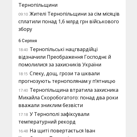
Тернопільщини
Жителі Тернопільщини за сім місяців
09:10
сплатили понад 1,6 млрд грн військового
збору
6 Серпня
Тернопільські нацгвардійці
18:40
відзначили Преображення Господнє й
помолилися за захисників України
Спеку, дощ, грози та шквали
18:15
прогнозують тернополянам у п’ятницю
Тернопільщина втратила захисника
17:40
Михайла Скоробогатого: понад два роки
вважали зниклим безвісти
У Тернополі зафіксували
17:18
температурний рекорд
На щиті повертається Іван
16:48