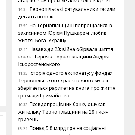
аварію: 3,48 проміле алкоголю в крові
Тернопільські рятувальники гасили
14:39
дев’ять пожеж
На Тернопільщині попрощалися із
13:50
захисником Юрієм Пушкарем: любив
життя, Бога, Україну
Назавжди 23: війна обірвала життя
12:49
юного Героя з Тернопільщини Андрія
Іскоростенського
Історія одного експонату: у фондах
11:35
Тернопільського краєзнавчого музею
зберігається раритетна книга про життя
громади Гримайлова
Псевдопрацівник банку ошукав
10:33
жительку Тернопільщини на 28 тисяч
гривень
Понад 5,8 млрд грн на соціальні
09:21