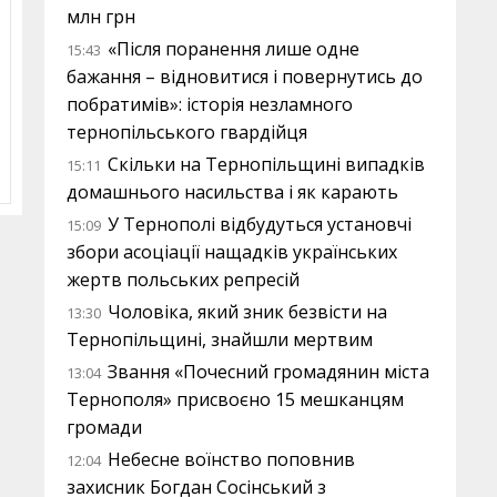
млн грн
«Після поранення лише одне
15:43
бажання – відновитися і повернутись до
побратимів»: історія незламного
тернопільського гвардійця
Скільки на Тернопільщині випадків
15:11
домашнього насильства і як карають
У Тернополі відбудуться установчі
15:09
збори асоціації нащадків українських
жертв польських репресій
Чоловіка, який зник безвісти на
13:30
Тернопільщині, знайшли мертвим
Звання «Почесний громадянин міста
13:04
Тернополя» присвоєно 15 мешканцям
громади
Небесне воїнство поповнив
12:04
захисник Богдан Сосінський з