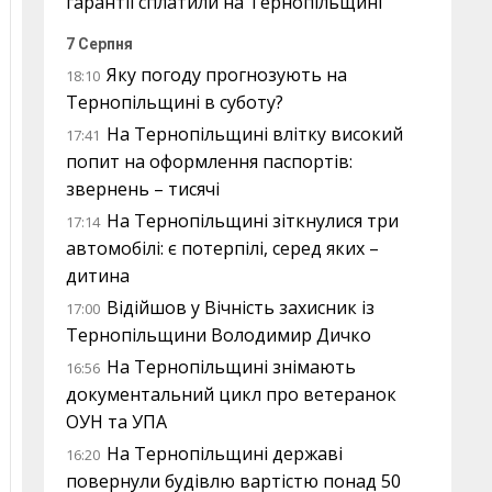
гарантії сплатили на Тернопільщині
7 Серпня
Яку погоду прогнозують на
18:10
Тернопільщині в суботу?
На Тернопільщині влітку високий
17:41
попит на оформлення паспортів:
звернень – тисячі
На Тернопільщині зіткнулися три
17:14
автомобілі: є потерпілі, серед яких –
дитина
Відійшов у Вічність захисник із
17:00
Тернопільщини Володимир Дичко
На Тернопільщині знімають
16:56
документальний цикл про ветеранок
ОУН та УПА
На Тернопільщині державі
16:20
повернули будівлю вартістю понад 50