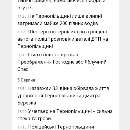
тисячі гривень, намагаючись продати
взуття
На Тернопільщині лише в липні
11:26
затримали майже 200 п’яних водіїв
Шестеро потерпілих і розтрощені
10:35
авто: в поліції розповіли деталі ДТП на
Тернопільщині
Свято нового врожаю:
09:13
Преображення Господнє або Яблучний
Спас
5 Серпня
Назавжди 33: війна обірвала життя
18:54
уродженця Тернопільщини Дмитра
Березка
У четвер на Тернопільщині – сильна
18:00
спека та грози
Поліцейські Тернопільщини
17:16