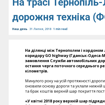
На трасі Тернопіль
дорожня техніка (
Наш день
31 Липня, 2018
1 min read
На ділянці між Тернополем і кордоном 
коридору GO
highway (Гданськ-Одеса-М
замовлення Служби автомобільних дорі
остання черга поточного середнього р
кілометрів.
Минулого року на усій протяжності дорог
оновили основу дороги та уклали нижній 
та брак коштів верхній шар покриття пос
«У квітні 2018 року верхній шар підряд