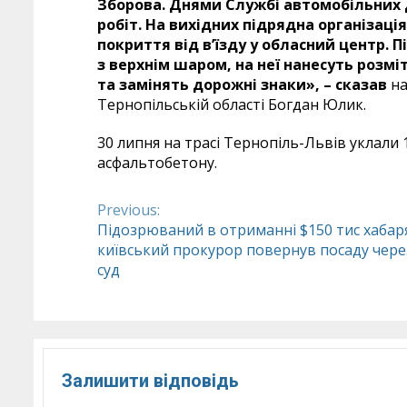
Зборова. Днями Службі автомобільних
робіт.
На вихідних підрядна організаці
покриття від в’їзду у обласний центр. П
з верхнім шаром, на неї нанесуть розм
та замінять дорожні знаки», – сказав
на
Тернопільській області Богдан Юлик.
30 липня на трасі Тернопіль-Львів уклал
асфальтобетону.
Previous:
Continue
Підозрюваний в отриманні $150 тис хабар
київський прокурор повернув посаду чере
Reading
суд
Залишити відповідь