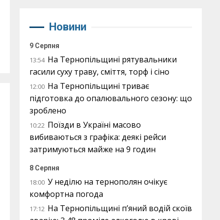
Новини
9 Серпня
На Тернопільщині рятувальники
13:54
гасили суху траву, сміття, торф і сіно
На Тернопільщині триває
12:00
підготовка до опалювального сезону: що
зроблено
Поїзди в Україні масово
10:22
вибиваються з графіка: деякі рейси
затримуються майже на 9 годин
8 Серпня
У неділю на тернополян очікує
18:00
комфортна погода
На Тернопільщині п’яний водій скоїв
17:12