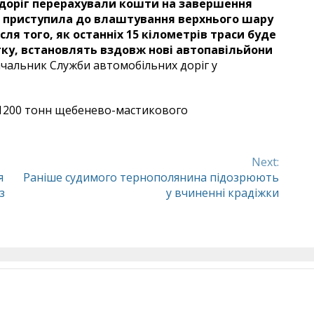
 доріг перерахували кошти на завершення
я приступила до влаштування верхнього шару
ісля того, як останніх 15 кілометрів траси буде
ітку, встановлять вздовж нові автопавільйони
чальник Служби автомобільних доріг у
и 1200 тонн щебенево-мастикового
Next:
я
Раніше судимого тернополянина підозрюють
з
у вчиненні крадіжки