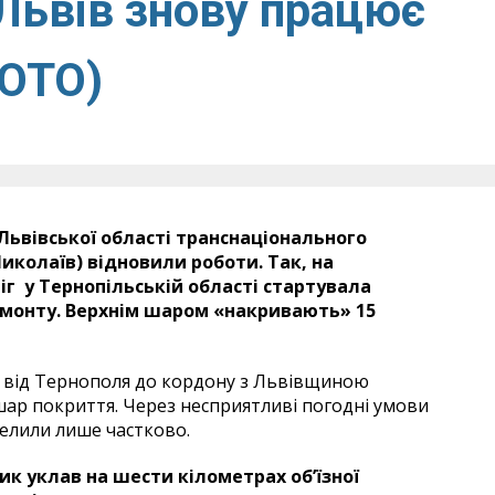
-Львів знову працює
ФОТО)
Львівської області транснаціонального
иколаїв) відновили роботи. Так, на
г у Тернопільській області стартувала
емонту. Верхнім шаром «накривають» 15
и від Тернополя до кордону з Львівщиною
шар покриття. Через несприятливі погодні умови
телили лише частково.
ник уклав на шести кілометрах об’їзної