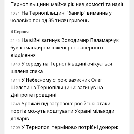
Тернопільщини: майже рік невідомості та надії
На Тернопільщині “банкір” виманив у
10:31
чоловіка понад 35 тисяч гривень
4 Серпня
На війні загинув Володимир Паламарчук:
21:45
був командиром інженерно-саперного
відділення
У середу на Тернопільщині очікується
18:40
шалена спека
У Небесному строю захисник Олег
18:14
Шелетин з Тернопільщини: загинув на
Дніпропетровщині
Урожай під загрозою: російські атаки
17:48
портів можуть коштувати Україні мільярди
доларів
У Тернополі терміново потрібні донори:
17:09