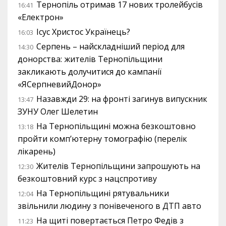
Тернопіль отримав 17 нових тролейбусів
16:41
«Електрон»
Ісус Христос Українець?
16:03
Серпень – найскладніший період для
14:30
донорства: жителів Тернопільщини
закликають долучитися до кампанії
«ЯСерпневийДонор»
Назавжди 29: на фронті загинув випускник
13:47
ЗУНУ Олег Шелетин
На Тернопільщині можна безкоштовно
13:18
пройти комп’ютерну томографію (перелік
лікарень)
Жителів Тернопільщини запрошують на
12:30
безкоштовний курс з нацспротиву
На Тернопільщині рятувальники
12:04
звільнили людину з понівеченого в ДТП авто
На щиті повертається Петро Федів з
11:23