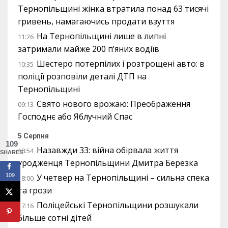
Тернопільщині жінка втратила понад 63 тисячі
гривень, намагаючись продати взуття
На Тернопільщині лише в липні
11:26
затримали майже 200 п’яних водіїв
Шестеро потерпілих і розтрощені авто: в
10:35
поліції розповіли деталі ДТП на
Тернопільщині
Свято нового врожаю: Преображення
09:13
Господнє або Яблучний Спас
5 Серпня
109
Назавжди 33: війна обірвала життя
18:54
SHARES
уродженця Тернопільщини Дмитра Березка
У четвер на Тернопільщині – сильна спека
109
18:00
та грози
Поліцейські Тернопільщини розшукали
17:16
більше сотні дітей