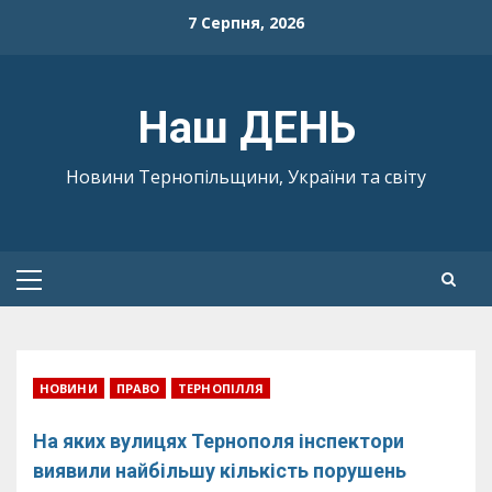
Skip
7 Серпня, 2026
to
content
Наш ДЕНЬ
Новини Тернопільщини, України та світу
Primary
Menu
НОВИНИ
ПРАВО
ТЕРНОПІЛЛЯ
На яких вулицях Тернополя інспектори
виявили найбільшу кількість порушень