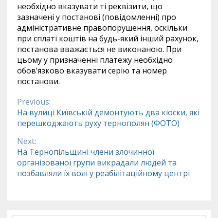
необхідно вказувати ті реквізити, що
зазначені у постанові (повідомленні) про
адміністративне правопорушення, оскільки
при сплаті коштів на будь-який інший рахунок,
постанова вважається не виконаною. При
цьому у призначенні платежу необхідно
обов’язково вказувати серію та номер
постанови.
Previous:
Continue
На вулиці Київській демонтують два кіоски, які
перешкоджають руху тернополян (ФОТО)
Reading
Next:
На Тернопільщині члени злочинної
організованої групи викрадали людей та
позбавляли їх волі у реабілітаційному центрі