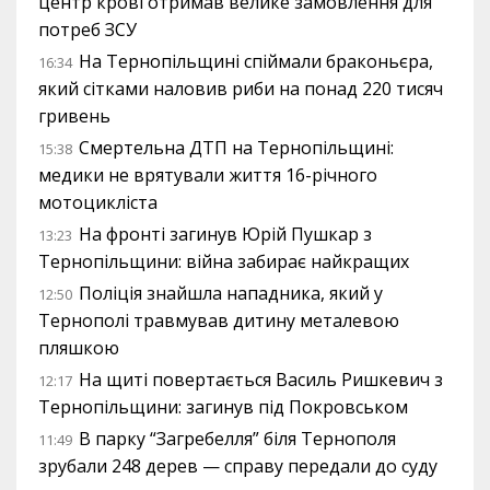
центр крові отримав велике замовлення для
потреб ЗСУ
На Тернопільщині спіймали браконьєра,
16:34
який сітками наловив риби на понад 220 тисяч
гривень
Смертельна ДТП на Тернопільщині:
15:38
медики не врятували життя 16-річного
мотоцикліста
На фронті загинув Юрій Пушкар з
13:23
Тернопільщини: війна забирає найкращих
Поліція знайшла нападника, який у
12:50
Тернополі травмував дитину металевою
пляшкою
На щиті повертається Василь Ришкевич з
12:17
Тернопільщини: загинув під Покровськом
В парку “Загребелля” біля Тернополя
11:49
зрубали 248 дерев — справу передали до суду