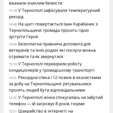
вважали зниклим безвісти
У Тернополі зафіксували температурний
17:18
рекорд
На щиті повертається Іван Карабаник з
16:48
Тернопільщини: громада просить гідно
зустріти Героя
Безоплатна правнича допомога для
16:00
ветеранів та їхніх родин: які послуги можна
отримати та як звернутися
У Тернополі перевірили роботу
15:10
кондиціонерів у громадському транспорті
Рекордна спека і 12 пожеж в екосистемах
14:33
за добу на Тернопільщині: рятувальники
просять людей бути відповідальними
У Тернополі жінка спокусилась на забутий
13:25
телефон — їй загрожує 8 років тюрми
Шахрайство в інтернеті: на
12:31