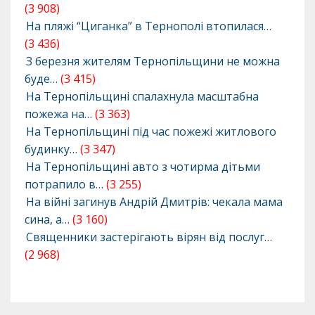
(3 908)
На пляжі “Циганка” в Тернополі втопилася…
(3 436)
З березня жителям Тернопільщини не можна
буде…
(3 415)
На Тернопільщині спалахнула масштабна
пожежа на…
(3 363)
На Тернопільщині під час пожежі житлового
будинку…
(3 347)
На Тернопільщині авто з чотирма дітьми
потрапило в…
(3 255)
На війні загинув Андрій Дмитрів: чекала мама
сина, а…
(3 160)
Священники застерігають вірян від послуг…
(2 968)