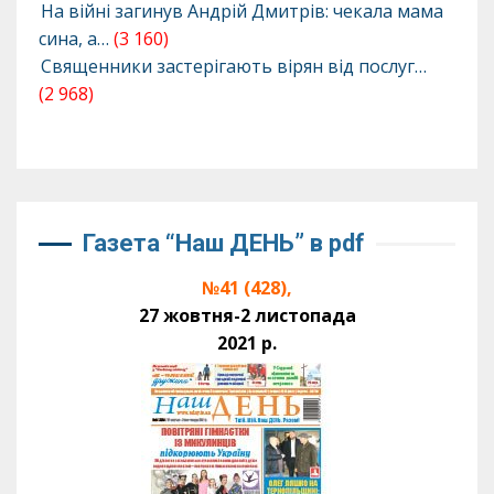
На війні загинув Андрій Дмитрів: чекала мама
сина, а…
(3 160)
Священники застерігають вірян від послуг…
(2 968)
Газета “Наш ДЕНЬ” в pdf
№41 (428),
27 жовтня-2 листопада
2021 р.