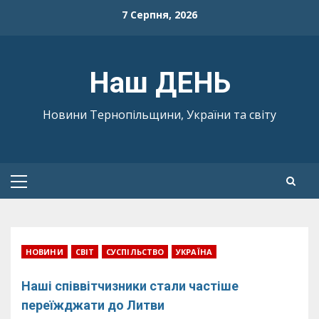
Skip
7 Серпня, 2026
to
content
Наш ДЕНЬ
Новини Тернопільщини, України та світу
Primary
Menu
НОВИНИ
СВІТ
СУСПІЛЬСТВО
УКРАЇНА
Наші співвітчизники стали частіше
переїжджати до Литви