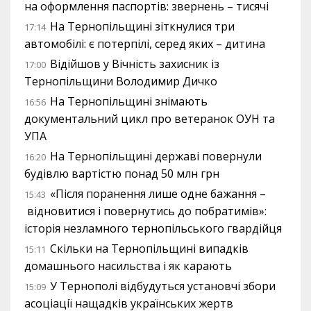
на оформлення паспортів: звернень – тисячі
На Тернопільщині зіткнулися три
17:14
автомобілі: є потерпілі, серед яких – дитина
Відійшов у Вічність захисник із
17:00
Тернопільщини Володимир Дичко
На Тернопільщині знімають
16:56
документальний цикл про ветеранок ОУН та
УПА
На Тернопільщині державі повернули
16:20
будівлю вартістю понад 50 млн грн
«Після поранення лише одне бажання –
15:43
відновитися і повернутись до побратимів»:
історія незламного тернопільського гвардійця
Скільки на Тернопільщині випадків
15:11
домашнього насильства і як карають
У Тернополі відбудуться установчі збори
15:09
асоціації нащадків українських жертв