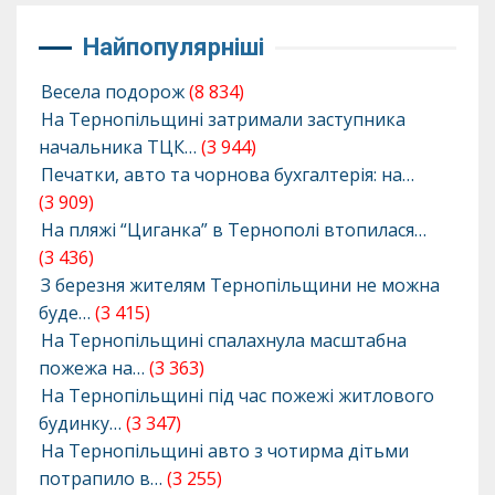
Найпопулярніші
Весела подорож
(8 834)
На Тернопільщині затримали заступника
начальника ТЦК…
(3 944)
Печатки, авто та чорнова бухгалтерія: на…
(3 909)
На пляжі “Циганка” в Тернополі втопилася…
(3 436)
З березня жителям Тернопільщини не можна
буде…
(3 415)
На Тернопільщині спалахнула масштабна
пожежа на…
(3 363)
На Тернопільщині під час пожежі житлового
будинку…
(3 347)
На Тернопільщині авто з чотирма дітьми
потрапило в…
(3 255)