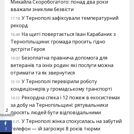
Михайла Скоробогатого: понад два роки
вважали зниклим безвісти
У Тернополі зафіксували температурний
17:18
рекорд
На щиті повертається Іван Карабаник з
16:48
Тернопільщини: громада просить гідно
зустріти Героя
Безоплатна правнича допомога для
16:00
ветеранів та їхніх родин: які послуги можна
отримати та як звернутися
У Тернополі перевірили роботу
15:10
кондиціонерів у громадському транспорті
Рекордна спека і 12 пожеж в екосистемах
14:33
за добу на Тернопільщині: рятувальники
2
просять людей бути відповідальними
SHARES
У Тернополі жінка спокусилась на забутий
13:25
телефон — їй загрожує 8 років тюрми
2