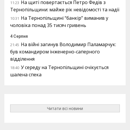
На щиті повертається Петро Федів з
11:23
Тернопільщини: майже рік невідомості та надії
На Тернопільщині “банкір” виманив у
10:31
чоловіка понад 35 тисяч гривень
4 Серпня
На війні загинув Володимир Паламарчук:
21:45
був командиром інженерно-саперного
відділення
У середу на Тернопільщині очікується
18:40
шалена спека
Читати всі новини