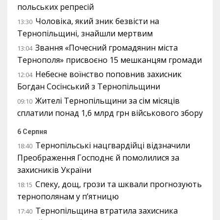
польських репресій
Чоловіка, який зник безвісти на
13:30
Тернопільщині, знайшли мертвим
Звання «Почесний громадянин міста
13:04
Тернополя» присвоєно 15 мешканцям громади
Небесне воїнство поповнив захисник
12:04
Богдан Сосінський з Тернопільщини
Жителі Тернопільщини за сім місяців
09:10
сплатили понад 1,6 млрд грн військового збору
6 Серпня
Тернопільські нацгвардійці відзначили
18:40
Преображення Господнє й помолилися за
захисників України
Спеку, дощ, грози та шквали прогнозують
18:15
тернополянам у п’ятницю
Тернопільщина втратила захисника
17:40