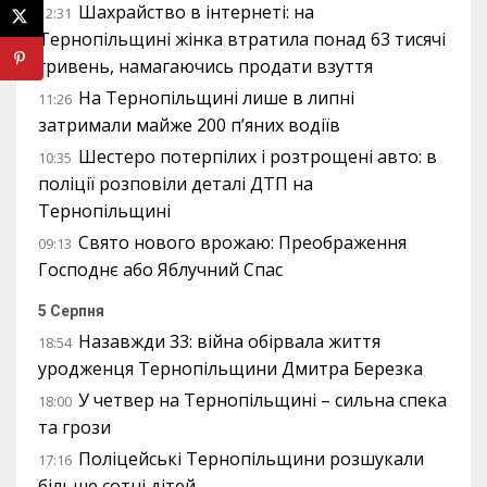
Шахрайство в інтернеті: на
12:31
Тернопільщині жінка втратила понад 63 тисячі
гривень, намагаючись продати взуття
На Тернопільщині лише в липні
11:26
затримали майже 200 п’яних водіїв
Шестеро потерпілих і розтрощені авто: в
10:35
поліції розповіли деталі ДТП на
Тернопільщині
Свято нового врожаю: Преображення
09:13
Господнє або Яблучний Спас
5 Серпня
Назавжди 33: війна обірвала життя
18:54
уродженця Тернопільщини Дмитра Березка
У четвер на Тернопільщині – сильна спека
18:00
та грози
Поліцейські Тернопільщини розшукали
17:16
більше сотні дітей