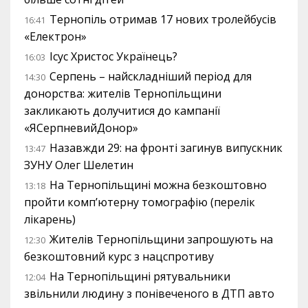
Тернопіль отримав 17 нових тролейбусів
16:41
«Електрон»
Ісус Христос Українець?
16:03
Серпень – найскладніший період для
14:30
донорства: жителів Тернопільщини
закликають долучитися до кампанії
«ЯСерпневийДонор»
Назавжди 29: на фронті загинув випускник
13:47
ЗУНУ Олег Шелетин
На Тернопільщині можна безкоштовно
13:18
пройти комп’ютерну томографію (перелік
лікарень)
Жителів Тернопільщини запрошують на
12:30
безкоштовний курс з нацспротиву
На Тернопільщині рятувальники
12:04
звільнили людину з понівеченого в ДТП авто