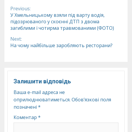
Previous:
Continue
У Хмельницькому взяли під варту водія,
підозрюваного у скоєнні ДТП з двома
Reading
загиблими і чотирма травмованими (ФОТО)
Next:
На чому найбільше заробляють ресторани?
Залишити відповідь
Ваша e-mail адреса не
оприлюднюватиметься.
Обов’язкові поля
позначені
*
Коментар
*