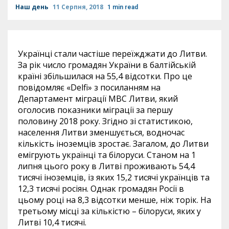
Наш день
11 Серпня, 2018
1 min read
Українці стали частіше переїжджати до Литви.
За рік число громадян України в балтійській
країні збільшилася на 55,4 відсотки. Про це
повідомляє «Delfi» з посиланням на
Департамент міграції МВС Литви, який
оголосив показники міграції за першу
половину 2018 року. Згідно зі статистикою,
населення Литви зменшується, водночас
кількість іноземців зростає. Загалом, до Литви
емігрують українці та білоруси. Станом на 1
липня цього року в Литві проживають 54,4
тисячі іноземців, із яких 15,2 тисячі українців та
12,3 тисячі росіян. Однак громадян Росії в
цьому році на 8,3 відсотки менше, ніж торік. На
третьому місці за кількістю – білоруси, яких у
Литві 10,4 тисячі.