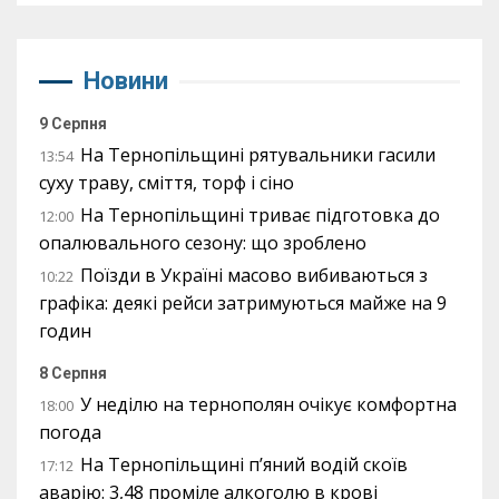
Новини
9 Серпня
На Тернопільщині рятувальники гасили
13:54
суху траву, сміття, торф і сіно
На Тернопільщині триває підготовка до
12:00
опалювального сезону: що зроблено
Поїзди в Україні масово вибиваються з
10:22
графіка: деякі рейси затримуються майже на 9
годин
8 Серпня
У неділю на тернополян очікує комфортна
18:00
погода
На Тернопільщині п’яний водій скоїв
17:12
аварію: 3,48 проміле алкоголю в крові