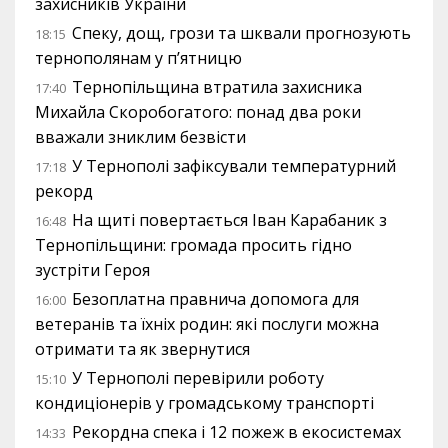
захисників України
Спеку, дощ, грози та шквали прогнозують
18:15
тернополянам у п’ятницю
Тернопільщина втратила захисника
17:40
Михайла Скоробогатого: понад два роки
вважали зниклим безвісти
У Тернополі зафіксували температурний
17:18
рекорд
На щиті повертається Іван Карабаник з
16:48
Тернопільщини: громада просить гідно
зустріти Героя
Безоплатна правнича допомога для
16:00
ветеранів та їхніх родин: які послуги можна
отримати та як звернутися
У Тернополі перевірили роботу
15:10
кондиціонерів у громадському транспорті
Рекордна спека і 12 пожеж в екосистемах
14:33