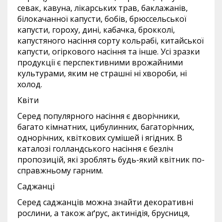
севак, кавуна, лікарських трав, баклажанів,
білокачанної капусти, бобів, брюссельської
капусти, гороху, дині, кабачка, брокколі,
капустяного насіння сорту кольрабі, китайської
капусти, огіркового насіння та інше. Усі зразки
продукції є перспективними врожайними
культурами, яким не страшні ні хвороби, ні
холод.
Квіти
Серед популярного насіння є дворічники,
багато кімнатних, цибулинних, багаторічних,
однорічних, квіткових сумішей і ягідних. В
каталозі голландського насіння є безліч
пропозицій, які зроблять будь-який квітник по-
справжньому гарним.
Саджанці
Серед саджанців можна знайти декоративні
рослини, а також аґрус, актинідія, брусниця,