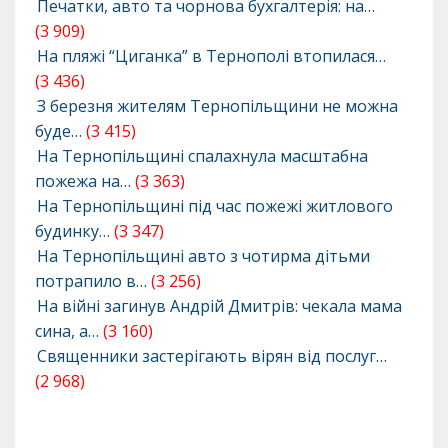
Печатки, авто та чорнова бухгалтерія: на…
(3 909)
На пляжі “Циганка” в Тернополі втопилася…
(3 436)
З березня жителям Тернопільщини не можна
буде…
(3 415)
На Тернопільщині спалахнула масштабна
пожежа на…
(3 363)
На Тернопільщині під час пожежі житлового
будинку…
(3 347)
На Тернопільщині авто з чотирма дітьми
потрапило в…
(3 256)
На війні загинув Андрій Дмитрів: чекала мама
сина, а…
(3 160)
Священники застерігають вірян від послуг…
(2 968)