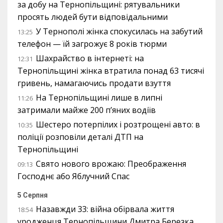
за добу на Тернопільщині: рятувальники
просять людей бути відповідальними
У Тернополі жінка спокусилась на забутий
13:25
телефон — їй загрожує 8 років тюрми
Шахрайство в інтернеті: на
12:31
Тернопільщині жінка втратила понад 63 тисячі
гривень, намагаючись продати взуття
На Тернопільщині лише в липні
11:26
затримали майже 200 п’яних водіїв
Шестеро потерпілих і розтрощені авто: в
10:35
поліції розповіли деталі ДТП на
Тернопільщині
Свято нового врожаю: Преображення
09:13
Господнє або Яблучний Спас
5 Серпня
Назавжди 33: війна обірвала життя
18:54
уродженця Тернопільщини Дмитра Березка