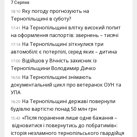
7 Серпня
Яку погоду прогнозують на
18:10
Тернопільщині в суботу?
На Тернопільщині влітку високий попит
17:41
на оформлення паспортів: звернень – тисячі
На Тернопільщині зіткнулися три
17:14
автомобілі: є потерпілі, серед яких – дитина
Відійшов у Вічність захисник із
17:00
Тернопільщини Володимир Дичко
На Тернопільщині знімають
16:56
документальний цикл про ветеранок ОУН та
УПА
На Тернопільщині державі повернули
16:20
будівлю вартістю понад 50 млн грн
«Після поранення лише одне бажання –
15:43
відновитися і повернутись до побратимів»:
історія незламного тернопільського гвардійця