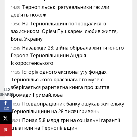
Тернопільські рятувальники гасили
14:39
дев’ять пожеж
На Тернопільщині попрощалися із
13:50
захисником Юрієм Пушкарем: любив життя,
Бога, Україну
Назавжди 23: війна обірвала життя юного
12:49
Героя з Тернопільщини Андрія
Іскоростенського
Історія одного експонату: у фондах
11:35
Тернопільського краєзнавчого музею
зберігається раритетна книга про життя
112
громади Гримайлова
SHARES
Псевдопрацівник банку ошукав жительку
10:33
112
Тернопільщини на 28 тисяч гривень
Понад 5,8 млрд грн на соціальні гарантії
09:21
сплатили на Тернопільщині