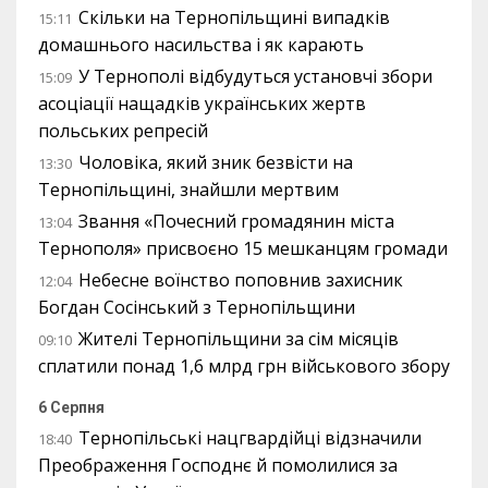
Скільки на Тернопільщині випадків
15:11
домашнього насильства і як карають
У Тернополі відбудуться установчі збори
15:09
асоціації нащадків українських жертв
польських репресій
Чоловіка, який зник безвісти на
13:30
Тернопільщині, знайшли мертвим
Звання «Почесний громадянин міста
13:04
Тернополя» присвоєно 15 мешканцям громади
Небесне воїнство поповнив захисник
12:04
Богдан Сосінський з Тернопільщини
Жителі Тернопільщини за сім місяців
09:10
сплатили понад 1,6 млрд грн військового збору
6 Серпня
Тернопільські нацгвардійці відзначили
18:40
Преображення Господнє й помолилися за