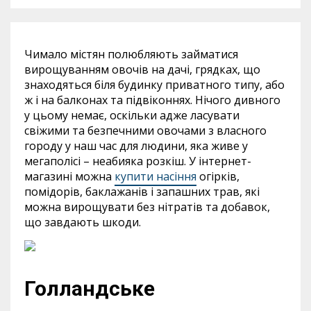
Чимало містян полюбляють займатися
вирощуванням овочів на дачі, грядках, що
знаходяться біля будинку приватного типу, або
ж і на балконах та підвіконнях. Нічого дивного
у цьому немає, оскільки адже ласувати
свіжими та безпечними овочами з власного
городу у наш час для людини, яка живе у
мегаполісі – неабияка розкіш. У інтернет-
магазині можна
купити насіння
огірків,
помідорів, баклажанів і запашних трав, які
можна вирощувати без нітратів та добавок,
що завдають шкоди.
Голландське