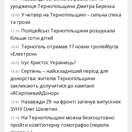
уродженця Тернопільщини Дмитра Березка
У четвер на Тернопільщині – сильна спека
18:00
та грози
Поліцейські Тернопільщини розшукали
17:16
більше сотні дітей
Тернопіль отримав 17 нових тролейбусів
16:41
«Електрон»
Ісус Христос Українець?
16:03
Серпень – найскладніший період для
14:30
донорства: жителів Тернопільщини
закликають долучитися до кампанії
«ЯСерпневийДонор»
Назавжди 29: на фронті загинув випускник
13:47
ЗУНУ Олег Шелетин
На Тернопільщині можна безкоштовно
13:18
пройти комп’ютерну томографію (перелік