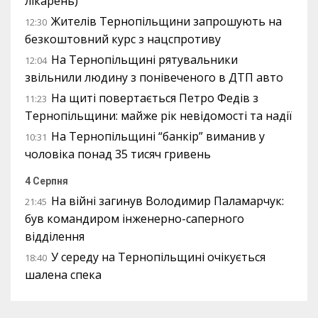
лікарень)
Жителів Тернопільщини запрошують на
12:30
безкоштовний курс з нацспротиву
На Тернопільщині рятувальники
12:04
звільнили людину з понівеченого в ДТП авто
На щиті повертається Петро Федів з
11:23
Тернопільщини: майже рік невідомості та надії
На Тернопільщині “банкір” виманив у
10:31
чоловіка понад 35 тисяч гривень
4 Серпня
На війні загинув Володимир Паламарчук:
21:45
був командиром інженерно-саперного
відділення
У середу на Тернопільщині очікується
18:40
шалена спека