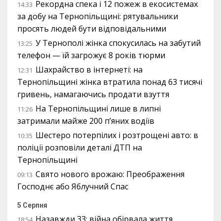
Рекордна спека і 12 пожеж в екосистемах
14:33
за добу на Тернопільщині: рятувальники
просять людей бути відповідальними
У Тернополі жінка спокусилась на забутий
13:25
телефон — їй загрожує 8 років тюрми
Шахрайство в інтернеті: на
12:31
Тернопільщині жінка втратила понад 63 тисячі
гривень, намагаючись продати взуття
На Тернопільщині лише в липні
11:26
затримали майже 200 п’яних водіїв
Шестеро потерпілих і розтрощені авто: в
10:35
поліції розповіли деталі ДТП на
Тернопільщині
Свято нового врожаю: Преображення
09:13
Господнє або Яблучний Спас
5 Серпня
Назавжди 33: війна обірвала життя
18:54