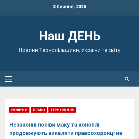
Skip
8 Серпня, 2026
to
content
Наш ДЕНЬ
Новини Тернопільщини, України та світу
Primary
Menu
НОВИНИ
ПРАВО
ТЕРНОПІЛЛЯ
Незаконні посіви маку та коноплі
продовжують виявляти правоохоронці на