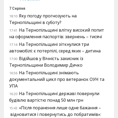
7 Серпня
Яку погоду прогнозують на
18:10
Тернопільщині в суботу?
На Тернопільщині влітку високий попит
17:41
на оформлення паспортів: звернень – тисячі
На Тернопільщині зіткнулися три
17:14
автомобілі: є потерпілі, серед яких – дитина
Відійшов у Вічність захисник із
17:00
Тернопільщини Володимир Дичко
На Тернопільщині знімають
16:56
документальний цикл про ветеранок ОУН та
УПА
На Тернопільщині державі повернули
16:20
будівлю вартістю понад 50 млн грн
«Після поранення лише одне бажання –
15:43
відновитися і повернутись до побратимів»: