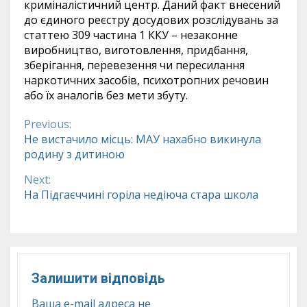
криміналістичний центр. Даний факт внесений
до єдиного реєстру досудових розслідувань за
статтею 309 частина 1 ККУ – незаконне
виробництво, виготовлення, придбання,
зберігання, перевезення чи пересилання
наркотичних засобів, психотропних речовин
або їх аналогів без мети збуту.
Previous:
Continue
Не вистачило місць: МАУ нахабно викинула
родину з дитиною
Reading
Next:
На Підгаєччині горіла недіюча стара школа
Залишити відповідь
Ваша e-mail адреса не