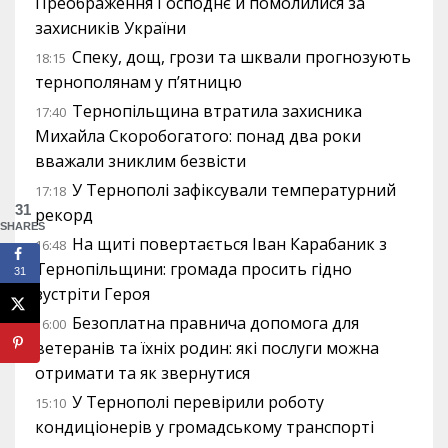
Преображення Господнє й помолилися за
захисників України
Спеку, дощ, грози та шквали прогнозують
18:15
тернополянам у п’ятницю
Тернопільщина втратила захисника
17:40
Михайла Скоробогатого: понад два роки
вважали зниклим безвісти
У Тернополі зафіксували температурний
17:18
31
рекорд
SHARES
На щиті повертається Іван Карабаник з
16:48
Тернопільщини: громада просить гідно
31
зустріти Героя
Безоплатна правнича допомога для
16:00
ветеранів та їхніх родин: які послуги можна
отримати та як звернутися
У Тернополі перевірили роботу
15:10
кондиціонерів у громадському транспорті