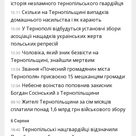
історія незламного тернопільського гвардійця
Скільки на Тернопільщині випадків
15:11
домашнього насильства і як карають
У Тернополі відбудуться установчі збори
15:09
асоціації нащадків українських жертв
польських репресій
Чоловіка, який зник безвісти на
13:30
Тернопільщині, знайшли мертвим
Звання «Почесний громадянин міста
13:04
Тернополя» присвоєно 15 мешканцям громади
Небесне воїнство поповнив захисник
12:04
Богдан Сосінський з Тернопільщини
Жителі Тернопільщини за сім місяців
09:10
сплатили понад 1,6 млрд грн військового збору
6 Серпня
Тернопільські нацгвардійці відзначили
18:40