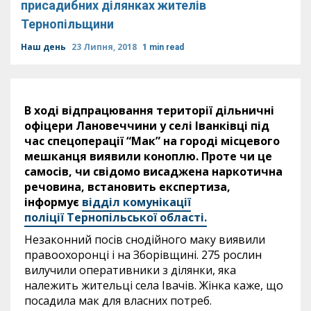
присадибних ділянках жителів
Тернопільщини
Наш день
23 Липня, 2018
1 min read
В ході відпрацювання території дільничні
офіцери Лановеччини у селі Іванківці під
час спецоперації “Мак” на городі місцевого
мешканця виявили коноплю. Проте чи це
самосів, чи свідомо висаджена наркотична
речовина, встановить експертиза,
інформує
відділ комунікації
поліції Тернопільської області.
Незаконний посів снодійного маку виявили
правоохоронці і на Зборівщині. 275 рослин
вилучили оперативники з ділянки, яка
належить жительці села Івачів. Жінка каже, що
посадила мак для власних потреб.