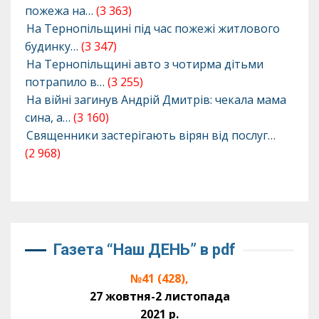
пожежа на…
(3 363)
На Тернопільщині під час пожежі житлового
будинку…
(3 347)
На Тернопільщині авто з чотирма дітьми
потрапило в…
(3 255)
На війні загинув Андрій Дмитрів: чекала мама
сина, а…
(3 160)
Священники застерігають вірян від послуг…
(2 968)
Газета “Наш ДЕНЬ” в pdf
№41 (428),
27 жовтня-2 листопада
2021 р.