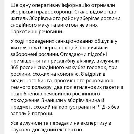
Ще одну оперативну інформацію отримали
зборівські правоохоронці. Стало відомо, що
житель Зборівського району зберігає рослини
снодійного маку та виготовляє з них
наркотичні речовини.
У ході проведених санкціонованих обшуків у
жителя села Озерна поліцейські виявили
заборонені рослини. Оглядаючи підсобні
приміщення та присадибну ділянку, вилучили
365 рослин снодійного маку без головок, три
рослини, схожих на коноплю, 8 відрізків
медичного бинта, просоченого речовиною
темного кольору, два поліетиленових пакети з
подрібненою речовиною рослинного
походження. Знайшли у зборівчанина й
предмет, схожий на корпус гранати РГД-5 без
запалу й патрони.
Усе вилучили та передали на експертизу в
науково-дослідний експертно-