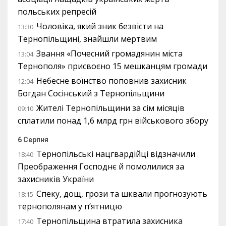
польських репресій
Чоловіка, який зник безвісти на
13:30
Тернопільщині, знайшли мертвим
Звання «Почесний громадянин міста
13:04
Тернополя» присвоєно 15 мешканцям громади
Небесне воїнство поповнив захисник
12:04
Богдан Сосінський з Тернопільщини
Жителі Тернопільщини за сім місяців
09:10
сплатили понад 1,6 млрд грн військового збору
6 Серпня
Тернопільські нацгвардійці відзначили
18:40
Преображення Господнє й помолилися за
захисників України
Спеку, дощ, грози та шквали прогнозують
18:15
тернополянам у п’ятницю
Тернопільщина втратила захисника
17:40