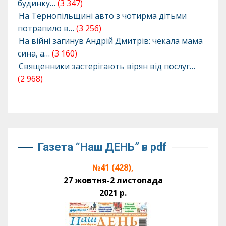
будинку…
(3 347)
На Тернопільщині авто з чотирма дітьми
потрапило в…
(3 256)
На війні загинув Андрій Дмитрів: чекала мама
сина, а…
(3 160)
Священники застерігають вірян від послуг…
(2 968)
Газета “Наш ДЕНЬ” в pdf
№41 (428),
27 жовтня-2 листопада
2021 р.