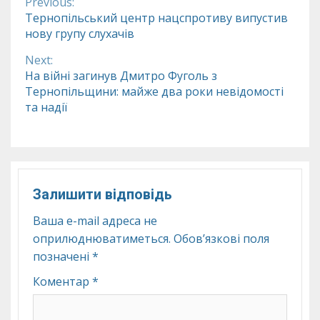
Previous:
Continue
Тернопільський центр нацспротиву випустив
нову групу слухачів
Reading
Next:
На війні загинув Дмитро Фуголь з
Тернопільщини: майже два роки невідомості
та надії
Залишити відповідь
Ваша e-mail адреса не
оприлюднюватиметься.
Обов’язкові поля
позначені
*
Коментар
*