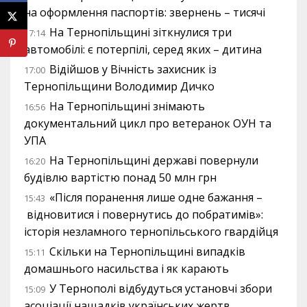
на оформлення паспортів: звернень – тисячі
На Тернопільщині зіткнулися три
17:14
автомобілі: є потерпілі, серед яких – дитина
Відійшов у Вічність захисник із
17:00
Тернопільщини Володимир Дичко
На Тернопільщині знімають
16:56
документальний цикл про ветеранок ОУН та
УПА
На Тернопільщині державі повернули
16:20
будівлю вартістю понад 50 млн грн
«Після поранення лише одне бажання –
15:43
відновитися і повернутись до побратимів»:
історія незламного тернопільського гвардійця
Скільки на Тернопільщині випадків
15:11
домашнього насильства і як карають
У Тернополі відбудуться установчі збори
15:09
асоціації нащадків українських жертв