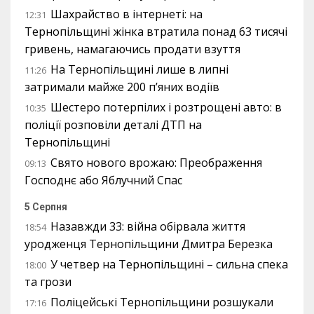
Шахрайство в інтернеті: на
12:31
Тернопільщині жінка втратила понад 63 тисячі
гривень, намагаючись продати взуття
На Тернопільщині лише в липні
11:26
затримали майже 200 п’яних водіїв
Шестеро потерпілих і розтрощені авто: в
10:35
поліції розповіли деталі ДТП на
Тернопільщині
Свято нового врожаю: Преображення
09:13
Господнє або Яблучний Спас
5 Серпня
Назавжди 33: війна обірвала життя
18:54
уродженця Тернопільщини Дмитра Березка
У четвер на Тернопільщині – сильна спека
18:00
та грози
Поліцейські Тернопільщини розшукали
17:16