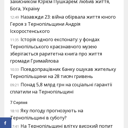
захисником Юрієм Пушкарем: любив життя,
Бога, Україну
Назавжди 23: війна обірвала життя юного
12:49
Героя з Тернопільщини Андрія
Іскоростенського
Історія одного експонату: у фондах
11:35
Тернопільського краєзнавчого музею
зберігається раритетна книга про життя
громади Гримайлова
Псевдопрацівник банку ошукав жительку
10:33
Тернопільщини на 28 тисяч гривень
Понад 5,8 млрд грн на соціальні гарантії
09:21
сплатили на Тернопільщині
7 Серпня
Яку погоду прогнозують на
18:10
Тернопільщині в суботу?
На Тернопільщині влітку високий попит
17:41