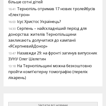
більше сотні дітей
Тернопіль отримав 17 нових тролейбусів
16:41
«Електрон»
Ісус Христос Українець?
16:03
Серпень – найскладніший період для
14:30
донорства: жителів Тернопільщини
закликають долучитися до кампанії
«ЯСерпневийДонор»
Назавжди 29: на фронті загинув випускник
13:47
ЗУНУ Олег Шелетин
На Тернопільщині можна безкоштовно
13:18
пройти комп’ютерну томографію (перелік
лікарень)
Читати всі новини