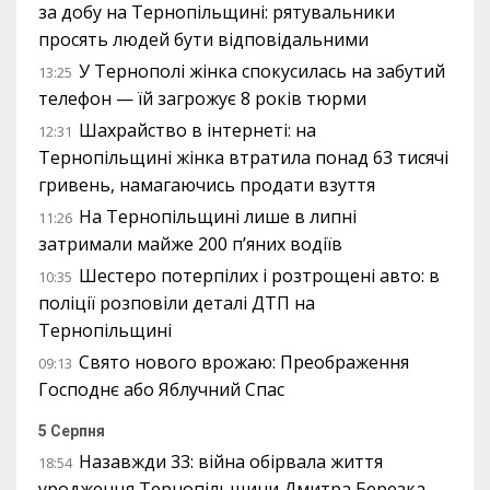
за добу на Тернопільщині: рятувальники
просять людей бути відповідальними
У Тернополі жінка спокусилась на забутий
13:25
телефон — їй загрожує 8 років тюрми
Шахрайство в інтернеті: на
12:31
Тернопільщині жінка втратила понад 63 тисячі
гривень, намагаючись продати взуття
На Тернопільщині лише в липні
11:26
затримали майже 200 п’яних водіїв
Шестеро потерпілих і розтрощені авто: в
10:35
поліції розповіли деталі ДТП на
Тернопільщині
Свято нового врожаю: Преображення
09:13
Господнє або Яблучний Спас
5 Серпня
Назавжди 33: війна обірвала життя
18:54
уродженця Тернопільщини Дмитра Березка