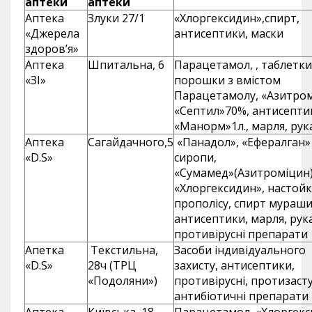
аптеки
аптеки
Аптека
Злуки 27/1
«Хлоргексидин»,спирт,
«Джерела
антисептики, маски
здоров’я»
Аптека
Шпитальна, 6
Парацетамол, , таблетки 
«ЗІ»
порошки з вмістом
Парацетамолу, «Азитро
«Септил»70%, антисепти
«Манорм»1л., марля, ру
Аптека
Сагайдачного,5
«Панадол», «Ефералган»
«D.S»
сиропи,
«Сумамед»(Азитроміцин)
«Хлоргексидин», настой
прополісу, спирт мураш
антисептики, марля, рук
противірусні препарати
Апетка
Текстильна,
Засоби індивідуального
«D.S»
28ч (ТРЦ
захисту, антисептики,
«Подоляни»)
противірусні, протизасту
антибіотичні препарати