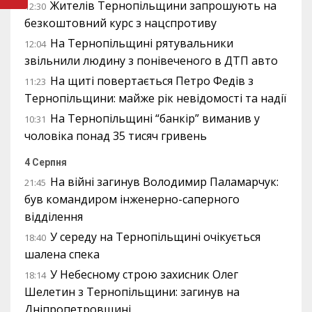
Жителів Тернопільщини запрошують на
12:30
безкоштовний курс з нацспротиву
На Тернопільщині рятувальники
12:04
звільнили людину з понівеченого в ДТП авто
На щиті повертається Петро Федів з
11:23
Тернопільщини: майже рік невідомості та надії
На Тернопільщині “банкір” виманив у
10:31
чоловіка понад 35 тисяч гривень
4 Серпня
На війні загинув Володимир Паламарчук:
21:45
був командиром інженерно-саперного
відділення
У середу на Тернопільщині очікується
18:40
шалена спека
У Небесному строю захисник Олег
18:14
Шелетин з Тернопільщини: загинув на
Дніпропетровщині