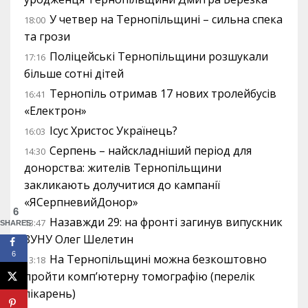
У четвер на Тернопільщині – сильна спека
18:00
та грози
Поліцейські Тернопільщини розшукали
17:16
більше сотні дітей
Тернопіль отримав 17 нових тролейбусів
16:41
«Електрон»
Ісус Христос Українець?
16:03
Серпень – найскладніший період для
14:30
донорства: жителів Тернопільщини
закликають долучитися до кампанії
«ЯСерпневийДонор»
6
Назавжди 29: на фронті загинув випускник
13:47
SHARES
ЗУНУ Олег Шелетин
6
На Тернопільщині можна безкоштовно
13:18
пройти комп’ютерну томографію (перелік
лікарень)