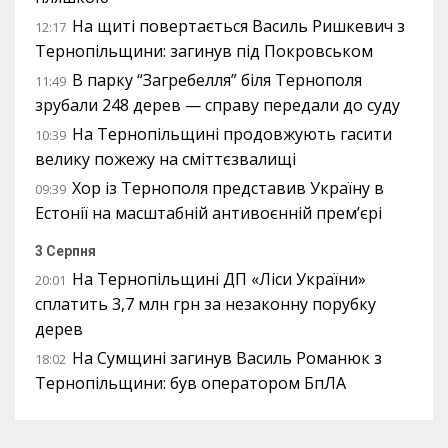
На щиті повертається Василь Ришкевич з
12:17
Тернопільщини: загинув під Покровськом
В парку “Загребелля” біля Тернополя
11:49
зрубали 248 дерев — справу передали до суду
На Тернопільщині продовжують гасити
10:39
велику пожежу на сміттєзвалищі
Хор із Тернополя представив Україну в
09:39
Естонії на масштабній антивоєнній прем’єрі
3 Серпня
На Тернопільщині ДП «Ліси України»
20:01
сплатить 3,7 млн грн за незаконну порубку
дерев
На Сумщині загинув Василь Романюк з
18:02
Тернопільщини: був оператором БпЛА