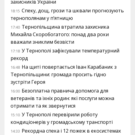
захисників України
Спеку, дощ, грози та шквали прогнозують
18:15
тернополянам у п’ятницю
Тернопільщина втратила захисника
17:40
Михайла Скоробогатого: понад два роки
вважали зниклим безвісти
У Тернополі зафіксували температурний
17:18
рекорд
На щиті повертається Іван Карабаник з
16:48
Тернопільщини: громада просить гідно
зустріти Героя
Безоплатна правнича допомога для
16:00
ветеранів та їхніх родин: які послуги можна
отримати та як звернутися
У Тернополі перевірили роботу
15:10
кондиціонерів у громадському транспорті
Рекордна спека і 12 пожеж в екосистемах
14:33