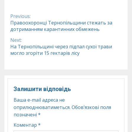
Continue
Previous:
Reading
Правоохоронці Тернопільщини стежать за
дотриманням карантинних обмежень
Next:
На Тернопільщині через підпал сухої трави
могло згоріти 15 гектарів лісу
Залишити відповідь
Ваша e-mail адреса не
оприлюднюватиметься.
Обов’язкові поля
позначені
*
Коментар
*