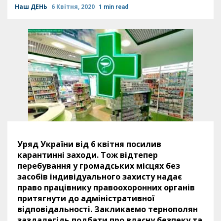
Наш ДЕНЬ
6 Квітня, 2020
1 min read
Уряд України від 6 квітня посилив
карантинні заходи. Тож відтепер
перебування у громадських місцях без
засобів індивідуального захисту надає
право працівнику правоохоронних органів
притягнути до адміністративної
відповідальності. Закликаємо тернополян
заздалегідь подбати про власну безпеку та