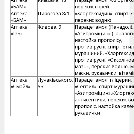
Аптека
Київська, 18
Парацетамол, «Хлоргекс
«БАМ»
перекис спрей
Аптека
Пирогова 8/1
«Хлоргексидин», спирт 7
«БАМ»
перекис водню
Аптека
Живова, 9
Парацетамол (Панадол),
«D.S»
«Азитроміцин» (і аналоги
настойка прополісу,
противірусні, спирт ети
мурашиний, «Хлоргексид
противірусні, «Оксоліно
мазь», перекис водню, м
маски, рукавички, вітам
Аптека
Лучаківського,
Парацетамол, гліцерин,
«Смайл»
5Б
«Септил», спирт мураши
«Азитроміцин»,»Хлоргек
антисептики, перекис в
прополіс, настойка кале
рукавички