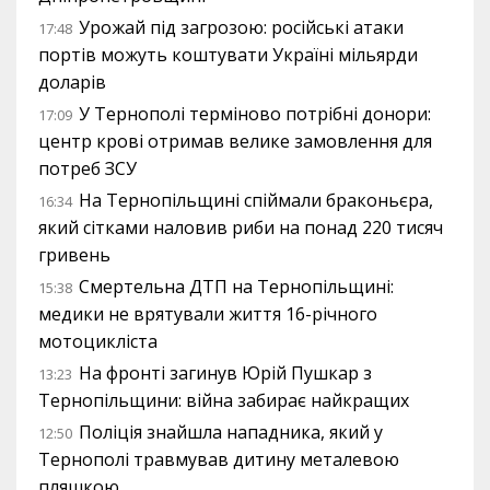
Урожай під загрозою: російські атаки
17:48
портів можуть коштувати Україні мільярди
доларів
У Тернополі терміново потрібні донори:
17:09
центр крові отримав велике замовлення для
потреб ЗСУ
На Тернопільщині спіймали браконьєра,
16:34
який сітками наловив риби на понад 220 тисяч
гривень
Смертельна ДТП на Тернопільщині:
15:38
медики не врятували життя 16-річного
мотоцикліста
На фронті загинув Юрій Пушкар з
13:23
Тернопільщини: війна забирає найкращих
Поліція знайшла нападника, який у
12:50
Тернополі травмував дитину металевою
пляшкою