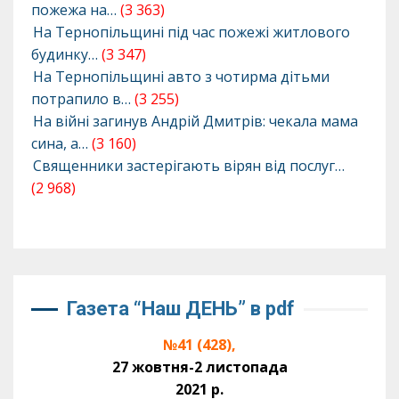
пожежа на…
(3 363)
На Тернопільщині під час пожежі житлового
будинку…
(3 347)
На Тернопільщині авто з чотирма дітьми
потрапило в…
(3 255)
На війні загинув Андрій Дмитрів: чекала мама
сина, а…
(3 160)
Священники застерігають вірян від послуг…
(2 968)
Газета “Наш ДЕНЬ” в pdf
№41 (428),
27 жовтня-2 листопада
2021 р.