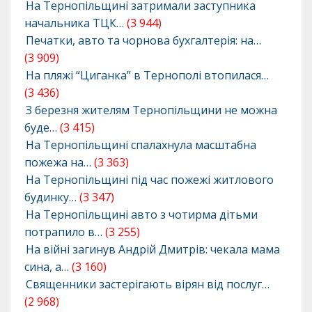
На Тернопільщині затримали заступника
начальника ТЦК…
(3 944)
Печатки, авто та чорнова бухгалтерія: на…
(3 909)
На пляжі “Циганка” в Тернополі втопилася…
(3 436)
З березня жителям Тернопільщини не можна
буде…
(3 415)
На Тернопільщині спалахнула масштабна
пожежа на…
(3 363)
На Тернопільщині під час пожежі житлового
будинку…
(3 347)
На Тернопільщині авто з чотирма дітьми
потрапило в…
(3 255)
На війні загинув Андрій Дмитрів: чекала мама
сина, а…
(3 160)
Священники застерігають вірян від послуг…
(2 968)