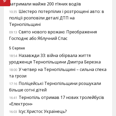
затримали майже 200 п’яних водіїв
Шестеро потерпілих і розтрощені авто: в
10:35
поліції розповіли деталі ДТП на
Тернопільщині
Свято нового врожаю: Преображення
09:13
Господнє або Яблучний Спас
5 Серпня
Назавжди 33: війна обірвала життя
18:54
уродженця Тернопільщини Дмитра Березка
У четвер на Тернопільщині – сильна спека
18:00
та грози
Поліцейські Тернопільщини розшукали
17:16
більше сотні дітей
Тернопіль отримав 17 нових тролейбусів
16:41
«Електрон»
Ісус Христос Українець?
16:03