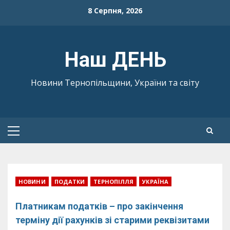
Skip
8 Серпня, 2026
to
content
Наш ДЕНЬ
Новини Тернопільщини, України та світу
Primary
Menu
НОВИНИ
ПОДАТКИ
ТЕРНОПІЛЛЯ
УКРАЇНА
Платникам податків – про закінчення
терміну дії рахунків зі старими реквізитами