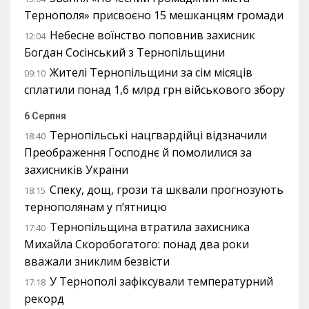
Тернополя» присвоєно 15 мешканцям громади
Небесне воїнство поповнив захисник
12:04
Богдан Сосінський з Тернопільщини
Жителі Тернопільщини за сім місяців
09:10
сплатили понад 1,6 млрд грн військового збору
6 Серпня
Тернопільські нацгвардійці відзначили
18:40
Преображення Господнє й помолилися за
захисників України
Спеку, дощ, грози та шквали прогнозують
18:15
тернополянам у п’ятницю
Тернопільщина втратила захисника
17:40
Михайла Скоробогатого: понад два роки
вважали зниклим безвісти
У Тернополі зафіксували температурний
17:18
рекорд