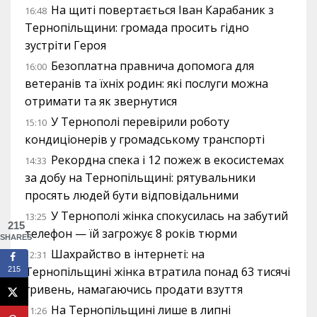
На щиті повертається Іван Карабаник з
16:48
Тернопільщини: громада просить гідно
зустріти Героя
Безоплатна правнича допомога для
16:00
ветеранів та їхніх родин: які послуги можна
отримати та як звернутися
У Тернополі перевірили роботу
15:10
кондиціонерів у громадському транспорті
Рекордна спека і 12 пожеж в екосистемах
14:33
за добу на Тернопільщині: рятувальники
просять людей бути відповідальними
У Тернополі жінка спокусилась на забутий
13:25
215
телефон — їй загрожує 8 років тюрми
SHARES
Шахрайство в інтернеті: на
12:31
Тернопільщині жінка втратила понад 63 тисячі
215
гривень, намагаючись продати взуття
На Тернопільщині лише в липні
11:26