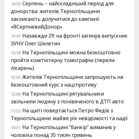
Серпень – найскладніший період для
14:30
донорства: жителів Тернопільщини
закликають долучитися до кампанії
«ЯСерпневийДонор»
Назавжди 29: на фронті загинув випускник
13:47
ЗУНУ Олег Шелетин
На Тернопільщині можна безкоштовно
13:18
пройти комп’ютерну томографію (перелік
лікарень)
Жителів Тернопільщини запрошують на
12:30
безкоштовний курс з нацспротиву
На Тернопільщині рятувальники
12:04
звільнили людину з понівеченого в ДТП авто
На щиті повертається Петро Федів з
11:23
Тернопільщини: майже рік невідомості та надії
На Тернопільщині “банкір” виманив у
10:31
чоловіка понад 35 тисяч гривень