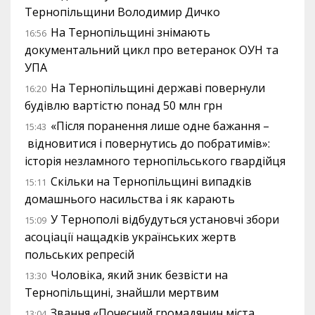
Тернопільщини Володимир Дичко
На Тернопільщині знімають
16:56
документальний цикл про ветеранок ОУН та
УПА
На Тернопільщині державі повернули
16:20
будівлю вартістю понад 50 млн грн
«Після поранення лише одне бажання –
15:43
відновитися і повернутись до побратимів»:
історія незламного тернопільського гвардійця
Скільки на Тернопільщині випадків
15:11
домашнього насильства і як карають
У Тернополі відбудуться установчі збори
15:09
асоціації нащадків українських жертв
польських репресій
Чоловіка, який зник безвісти на
13:30
Тернопільщині, знайшли мертвим
Звання «Почесний громадянин міста
13:04