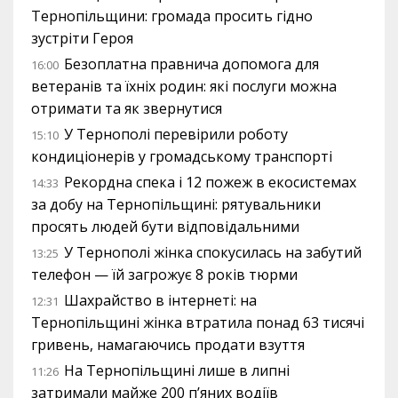
Тернопільщини: громада просить гідно
зустріти Героя
Безоплатна правнича допомога для
16:00
ветеранів та їхніх родин: які послуги можна
отримати та як звернутися
У Тернополі перевірили роботу
15:10
кондиціонерів у громадському транспорті
Рекордна спека і 12 пожеж в екосистемах
14:33
за добу на Тернопільщині: рятувальники
просять людей бути відповідальними
У Тернополі жінка спокусилась на забутий
13:25
телефон — їй загрожує 8 років тюрми
Шахрайство в інтернеті: на
12:31
Тернопільщині жінка втратила понад 63 тисячі
гривень, намагаючись продати взуття
На Тернопільщині лише в липні
11:26
затримали майже 200 п’яних водіїв