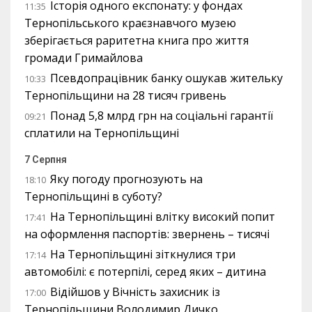
Історія одного експонату: у фондах
11:35
Тернопільського краєзнавчого музею
зберігається раритетна книга про життя
громади Гримайлова
Псевдопрацівник банку ошукав жительку
10:33
Тернопільщини на 28 тисяч гривень
Понад 5,8 млрд грн на соціальні гарантії
09:21
сплатили на Тернопільщині
7 Серпня
Яку погоду прогнозують на
18:10
Тернопільщині в суботу?
На Тернопільщині влітку високий попит
17:41
на оформлення паспортів: звернень – тисячі
На Тернопільщині зіткнулися три
17:14
автомобілі: є потерпілі, серед яких – дитина
Відійшов у Вічність захисник із
17:00
Тернопільщини Володимир Дичко