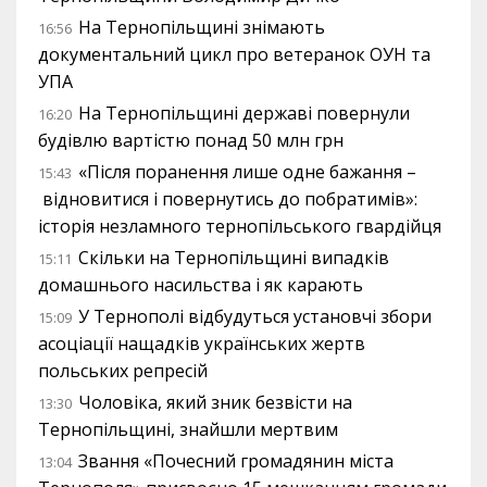
На Тернопільщині знімають
16:56
документальний цикл про ветеранок ОУН та
УПА
На Тернопільщині державі повернули
16:20
будівлю вартістю понад 50 млн грн
«Після поранення лише одне бажання –
15:43
відновитися і повернутись до побратимів»:
історія незламного тернопільського гвардійця
Скільки на Тернопільщині випадків
15:11
домашнього насильства і як карають
У Тернополі відбудуться установчі збори
15:09
асоціації нащадків українських жертв
польських репресій
Чоловіка, який зник безвісти на
13:30
Тернопільщині, знайшли мертвим
Звання «Почесний громадянин міста
13:04