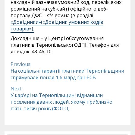
накладній зазначає умовний код, перелік яких
розміщений на суб-сайті офіційного веб-
порталу ДФС – sfs.gov.ua (в розділі
«Довідники»(«Довідник умовних кодів
товарів»).
Докладніше – у Центрі обслуговування
платників Тернопільської ОДПІ. Телефон для
довідок: 43-46-10.
Previous:
Continue
На соціальні гарантії платники Тернопільщини
спрямували понад 1,6 млрд грн ЄСВ
Reading
Next:
У кар’єрі на Тернопільщині віднайшли
поселення давніх людей, якому приблизно
п’ять тисяч років (ФОТО)