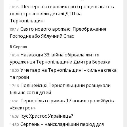
Шестеро потерпілих і розтрощені авто: в
10:35
поліції розповіли деталі ДТП на
Тернопільщині
Свято нового врожаю: Преображення
09:13
Господнє або Яблучний Спас
5 Серпня
Назавжди 33: війна обірвала життя
18:54
уродженця Тернопільщини Дмитра Березка
У четвер на Тернопільщині – сильна спека
18:00
та грози
Поліцейські Тернопільщини розшукали
17:16
більше сотні дітей
Тернопіль отримав 17 нових тролейбусів
16:41
«Електрон»
Ісус Христос Українець?
16:03
Серпень – найскладніший період для
14:30