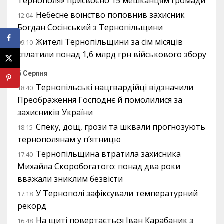
Тернополя» присвоєно 15 мешканцям громади
Небесне воїнство поповнив захисник
12:04
Богдан Сосінський з Тернопільщини
Жителі Тернопільщини за сім місяців
09:10
сплатили понад 1,6 млрд грн військового збору
6 Серпня
Тернопільські нацгвардійці відзначили
18:40
Преображення Господнє й помолилися за
захисників України
Спеку, дощ, грози та шквали прогнозують
18:15
тернополянам у п’ятницю
Тернопільщина втратила захисника
17:40
Михайла Скоробогатого: понад два роки
вважали зниклим безвісти
У Тернополі зафіксували температурний
17:18
рекорд
На щиті повертається Іван Карабаник з
16:48