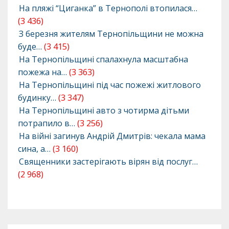
На пляжі “Циганка” в Тернополі втопилася…
(3 436)
З березня жителям Тернопільщини не можна
буде…
(3 415)
На Тернопільщині спалахнула масштабна
пожежа на…
(3 363)
На Тернопільщині під час пожежі житлового
будинку…
(3 347)
На Тернопільщині авто з чотирма дітьми
потрапило в…
(3 256)
На війні загинув Андрій Дмитрів: чекала мама
сина, а…
(3 160)
Священники застерігають вірян від послуг…
(2 968)