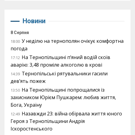
Новини
8 Серпня
У неділю на тернополян очікує комфортна
18:00
погода
На Тернопільщині п’яний водій скоїв
17:12
аварію: 3,48 проміле алкоголю в крові
Тернопільські рятувальники гасили
14:39
дев’ять пожеж
На Тернопільщині попрощалися із
13:50
захисником Юрієм Пушкарем: любив життя,
Бога, Україну
Назавжди 23: війна обірвала життя юного
12:49
Героя з Тернопільщини Андрія
Іскоростенського