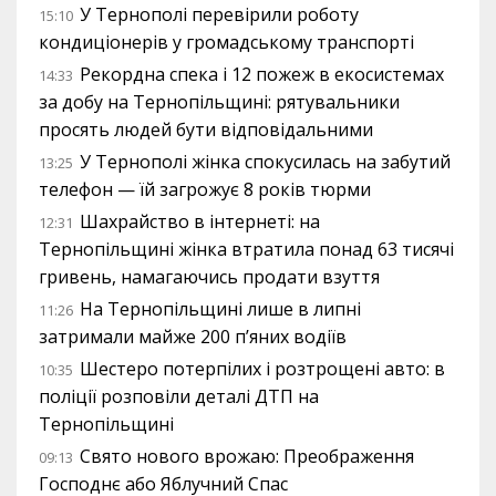
У Тернополі перевірили роботу
15:10
кондиціонерів у громадському транспорті
Рекордна спека і 12 пожеж в екосистемах
14:33
за добу на Тернопільщині: рятувальники
просять людей бути відповідальними
У Тернополі жінка спокусилась на забутий
13:25
телефон — їй загрожує 8 років тюрми
Шахрайство в інтернеті: на
12:31
Тернопільщині жінка втратила понад 63 тисячі
гривень, намагаючись продати взуття
На Тернопільщині лише в липні
11:26
затримали майже 200 п’яних водіїв
Шестеро потерпілих і розтрощені авто: в
10:35
поліції розповіли деталі ДТП на
Тернопільщині
Свято нового врожаю: Преображення
09:13
Господнє або Яблучний Спас