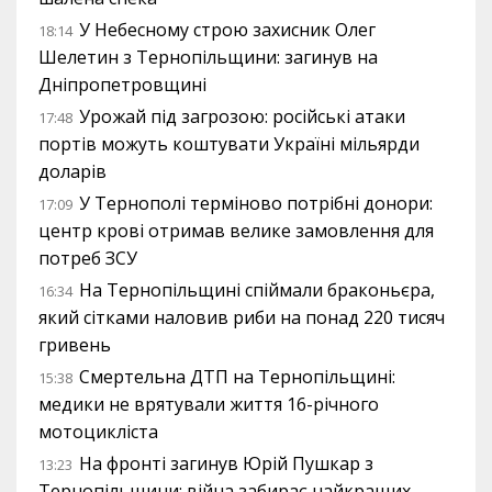
У Небесному строю захисник Олег
18:14
Шелетин з Тернопільщини: загинув на
Дніпропетровщині
Урожай під загрозою: російські атаки
17:48
портів можуть коштувати Україні мільярди
доларів
У Тернополі терміново потрібні донори:
17:09
центр крові отримав велике замовлення для
потреб ЗСУ
На Тернопільщині спіймали браконьєра,
16:34
який сітками наловив риби на понад 220 тисяч
гривень
Смертельна ДТП на Тернопільщині:
15:38
медики не врятували життя 16-річного
мотоцикліста
На фронті загинув Юрій Пушкар з
13:23
Тернопільщини: війна забирає найкращих