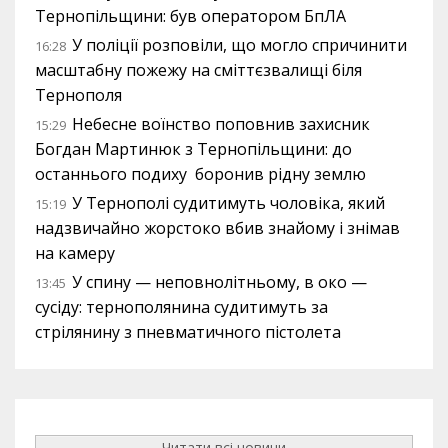
Тернопільщини: був оператором БпЛА
У поліції розповіли, що могло спричинити
16:28
масштабну пожежу на сміттєзвалищі біля
Тернополя
Небесне воїнство поповнив захисник
15:29
Богдан Мартинюк з Тернопільщини: до
останнього подиху боронив рідну землю
У Тернополі судитимуть чоловіка, який
15:19
надзвичайно жорстоко вбив знайому і знімав
на камеру
У спину — неповнолітньому, в око —
13:45
сусіду: тернополянина судитимуть за
стрілянину з пневматичного пістолета
Читати всі новини