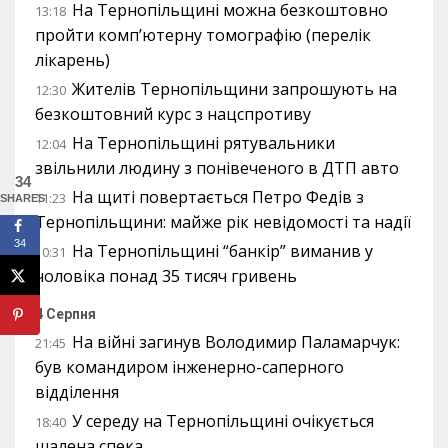
На Тернопільщині можна безкоштовно
13:18
пройти комп’ютерну томографію (перелік
лікарень)
Жителів Тернопільщини запрошують на
12:30
безкоштовний курс з нацспротиву
На Тернопільщині рятувальники
12:04
звільнили людину з понівеченого в ДТП авто
34
На щиті повертається Петро Федів з
11:23
SHARES
Тернопільщини: майже рік невідомості та надії
34
На Тернопільщині “банкір” виманив у
10:31
чоловіка понад 35 тисяч гривень
4 Серпня
На війні загинув Володимир Паламарчук:
21:45
був командиром інженерно-саперного
відділення
У середу на Тернопільщині очікується
18:40
шалена спека