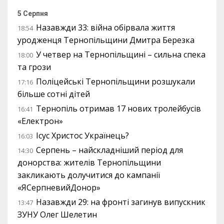
5 Серпня
Назавжди 33: війна обірвала життя
18:54
уродженця Тернопільщини Дмитра Березка
У четвер на Тернопільщині – сильна спека
18:00
та грози
Поліцейські Тернопільщини розшукали
17:16
більше сотні дітей
Тернопіль отримав 17 нових тролейбусів
16:41
«Електрон»
Ісус Христос Українець?
16:03
Серпень – найскладніший період для
14:30
донорства: жителів Тернопільщини
закликають долучитися до кампанії
«ЯСерпневийДонор»
Назавжди 29: на фронті загинув випускник
13:47
ЗУНУ Олег Шелетин