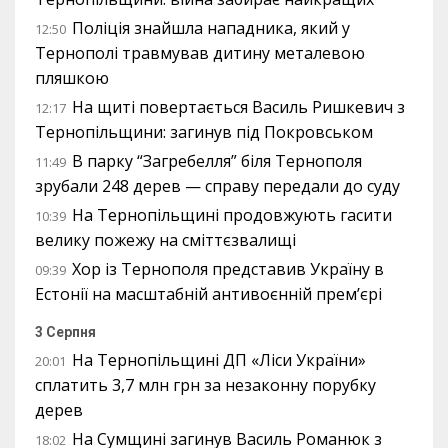
Поліція знайшла нападника, який у
12:50
Тернополі травмував дитину металевою
пляшкою
На щиті повертається Василь Ришкевич з
12:17
Тернопільщини: загинув під Покровськом
В парку “Загребелля” біля Тернополя
11:49
зрубали 248 дерев — справу передали до суду
На Тернопільщині продовжують гасити
10:39
велику пожежу на сміттєзвалищі
Хор із Тернополя представив Україну в
09:39
Естонії на масштабній антивоєнній прем’єрі
3 Серпня
На Тернопільщині ДП «Ліси України»
20:01
сплатить 3,7 млн грн за незаконну порубку
дерев
На Сумщині загинув Василь Романюк з
18:02