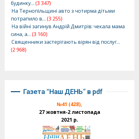
будинку…
(3 347)
На Тернопільщині авто з чотирма дітьми
потрапило в…
(3 255)
На війні загинув Андрій Дмитрів: чекала мама
сина, а…
(3 160)
Священники застерігають вірян від послуг…
(2 968)
Газета “Наш ДЕНЬ” в pdf
№41 (428),
27 жовтня-2 листопада
2021 р.