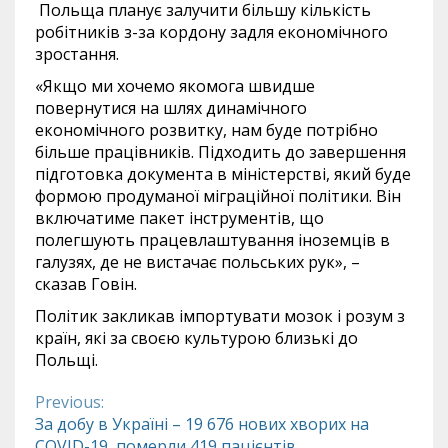
Польща планує залучити більшу кількість
робітників з-за кордону задля економічного
зростання.
«Якщо ми хочемо якомога швидше
повернутися на шлях динамічного
економічного розвитку, нам буде потрібно
більше працівників. Підходить до завершення
підготовка документа в міністерстві, який буде
формою продуманої міграційної політики. Він
включатиме пакет інструментів, що
полегшують працевлаштування іноземців в
галузях, де не вистачає польських рук», –
сказав Говін.
Політик закликав імпортувати мозок і розум з
країн, які за своєю культурою близькі до
Польщі.
Previous:
Continue
За добу в Україні – 19 676 нових хворих на
COVID-19, померли 419 пацієнтів