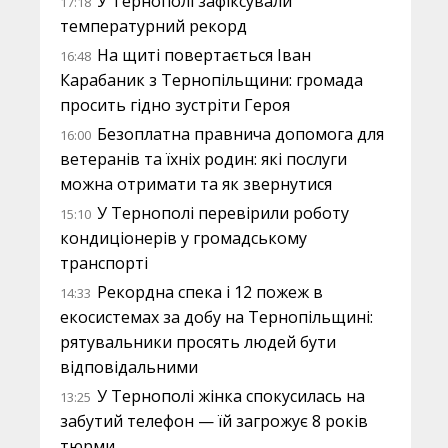
У Тернополі зафіксували
17:18
температурний рекорд
На щиті повертається Іван
16:48
Карабаник з Тернопільщини: громада
просить гідно зустріти Героя
Безоплатна правнича допомога для
16:00
ветеранів та їхніх родин: які послуги
можна отримати та як звернутися
У Тернополі перевірили роботу
15:10
кондиціонерів у громадському
транспорті
Рекордна спека і 12 пожеж в
14:33
екосистемах за добу на Тернопільщині:
рятувальники просять людей бути
відповідальними
У Тернополі жінка спокусилась на
13:25
забутий телефон — їй загрожує 8 років
тюрми