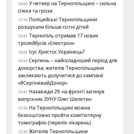
У четвер на Тернопільщині – сильна
18:00
спека та грози
Поліцейські Тернопільщини
17:16
розшукали більше сотні дітей
Тернопіль отримав 17 нових
16:41
тролейбусів «Електрон»
Ісус Христос Українець?
16:03
Серпень – найскладніший період для
14:30
донорства: жителів Тернопільщини
закликають долучитися до кампанії
«ЯСерпневийДонор»
Назавжди 29: на фронті загинув
13:47
випускник ЗУНУ Олег Шелетин
На Тернопільщині можна
13:18
безкоштовно пройти комп’ютерну
томографію (перелік лікарень)
Жителів Тернопільщини
12:30