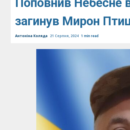
Поповнив Небесне в
загинув Мирон Птиц
Антоніна Коляда
21 Серпня, 2024
1 min read