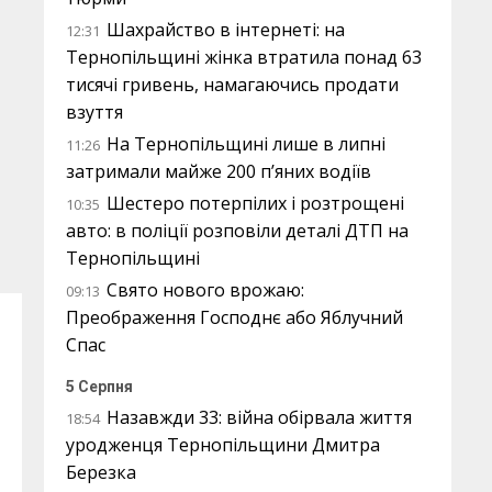
Шахрайство в інтернеті: на
12:31
Тернопільщині жінка втратила понад 63
тисячі гривень, намагаючись продати
взуття
На Тернопільщині лише в липні
11:26
затримали майже 200 п’яних водіїв
Шестеро потерпілих і розтрощені
10:35
авто: в поліції розповіли деталі ДТП на
Тернопільщині
Свято нового врожаю:
09:13
Преображення Господнє або Яблучний
Спас
5 Серпня
Назавжди 33: війна обірвала життя
18:54
уродженця Тернопільщини Дмитра
Березка