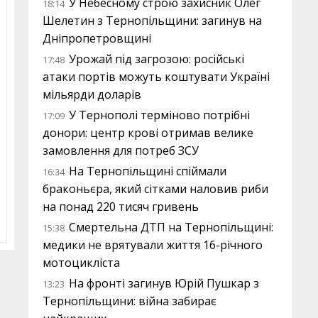
У Небесному строю захисник Олег
18:14
Шелетин з Тернопільщини: загинув на
Дніпропетровщині
Урожай під загрозою: російські
17:48
атаки портів можуть коштувати Україні
мільярди доларів
У Тернополі терміново потрібні
17:09
донори: центр крові отримав велике
замовлення для потреб ЗСУ
На Тернопільщині спіймали
16:34
браконьєра, який сітками наловив риби
на понад 220 тисяч гривень
Смертельна ДТП на Тернопільщині:
15:38
медики не врятували життя 16-річного
мотоцикліста
На фронті загинув Юрій Пушкар з
13:23
Тернопільщини: війна забирає