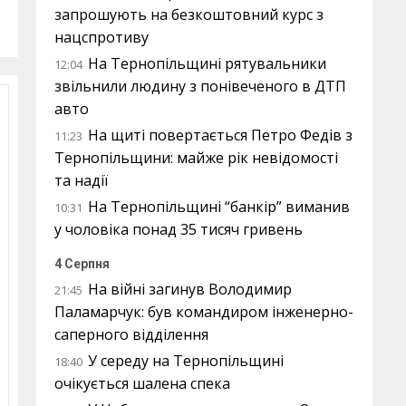
запрошують на безкоштовний курс з
нацспротиву
На Тернопільщині рятувальники
12:04
звільнили людину з понівеченого в ДТП
авто
На щиті повертається Петро Федів з
11:23
Тернопільщини: майже рік невідомості
та надії
На Тернопільщині “банкір” виманив
10:31
у чоловіка понад 35 тисяч гривень
4 Серпня
На війні загинув Володимир
21:45
Паламарчук: був командиром інженерно-
саперного відділення
У середу на Тернопільщині
18:40
очікується шалена спека