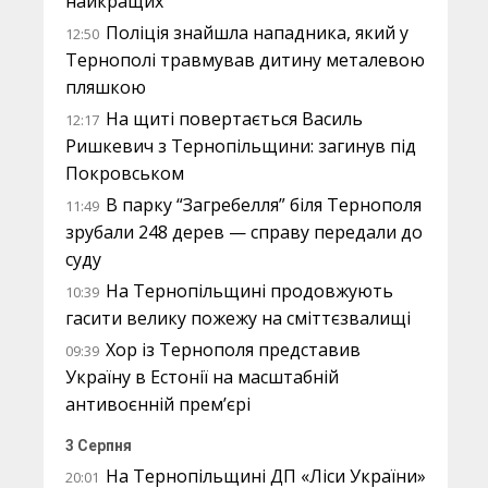
найкращих
Поліція знайшла нападника, який у
12:50
Тернополі травмував дитину металевою
пляшкою
На щиті повертається Василь
12:17
Ришкевич з Тернопільщини: загинув під
Покровськом
В парку “Загребелля” біля Тернополя
11:49
зрубали 248 дерев — справу передали до
суду
На Тернопільщині продовжують
10:39
гасити велику пожежу на сміттєзвалищі
Хор із Тернополя представив
09:39
Україну в Естонії на масштабній
антивоєнній прем’єрі
3 Серпня
На Тернопільщині ДП «Ліси України»
20:01