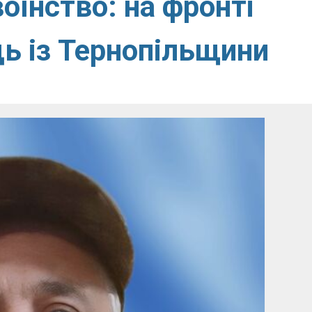
оїнство: на фронті
ь із Тернопільщини