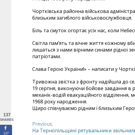
Чортківська районна військова адміністра
близьким загиблого військовослужбовця.
Біль та смуток огортає усіх нас, коли Не
Світла пам’ять та вічне життя кожному в
лишаться з нами вірними синами рідної зе
патріотами.
Слава Герою України!» – написати у Чорткі
Тривожна звістка з фронту надійшла до се
19 серпня, виконуючи бойове завдання в р
механік-водій евакуаційного відділення
1968 року народження.
Щиро співчуваємо рідним і близьким Героя,
137
SHARES
Previous:
Continue
На Тернопільщині рятувальники звільнил
137