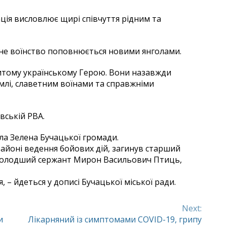
ція висловлює щирі співчуття рідним та
бесне воїнство поповнюється новими янголами.
битому українському Герою. Вони назавжди
млі, славетним воїнами та справжніми
вській РВА.
ла Зелена Бучацької громади.
айоні ведення бойових дій, загинув старший
, молодший сержант Мирон Васильович Птиць,
 – йдеться у дописі Бучацької міської ради.
Next:
и
Лікарняний із симптомами COVID-19, грипу