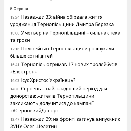
5 Серпня
Назавжди 33: війна обірвала життя
18:54
уродженця Тернопільщини Дмитра Березка
У четвер на Тернопільщині – сильна спека
18:00
та грози
Поліцейські Тернопільщини розшукали
17:16
більше сотні дітей
Тернопіль отримав 17 нових тролейбусів
16:41
«Електрон»
Ісус Христос Українець?
16:03
Серпень – найскладніший період для
14:30
донорства: жителів Тернопільщини
закликають долучитися до кампанії
«ЯСерпневийДонор»
Назавжди 29: на фронті загинув випускник
13:47
ЗУНУ Олег Шелетин