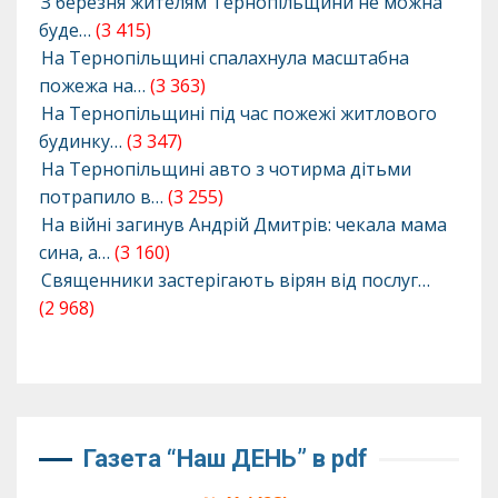
З березня жителям Тернопільщини не можна
буде…
(3 415)
На Тернопільщині спалахнула масштабна
пожежа на…
(3 363)
На Тернопільщині під час пожежі житлового
будинку…
(3 347)
На Тернопільщині авто з чотирма дітьми
потрапило в…
(3 255)
На війні загинув Андрій Дмитрів: чекала мама
сина, а…
(3 160)
Священники застерігають вірян від послуг…
(2 968)
Газета “Наш ДЕНЬ” в pdf