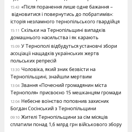
«Після поранення лише одне бажання –
15:43
відновитися і повернутись до побратимів»:
історія незламного тернопільського гвардійця
Скільки на Тернопільщині випадків
15:11
домашнього насильства і як карають
У Тернополі відбудуться установчі збори
15:09
асоціації нащадків українських жертв
польських репресій
Чоловіка, який зник безвісти на
13:30
Тернопільщині, знайшли мертвим
Звання «Почесний громадянин міста
13:04
Тернополя» присвоєно 15 мешканцям громади
Небесне воїнство поповнив захисник
12:04
Богдан Сосінський з Тернопільщини
Жителі Тернопільщини за сім місяців
09:10
сплатили понад 1,6 млрд грн військового збору