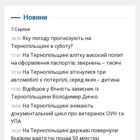
Новини
7 Серпня
Яку погоду прогнозують на
18:10
Тернопільщині в суботу?
На Тернопільщині влітку високий попит
17:41
на оформлення паспортів: звернень – тисячі
На Тернопільщині зіткнулися три
17:14
автомобілі: є потерпілі, серед яких – дитина
Відійшов у Вічність захисник із
17:00
Тернопільщини Володимир Дичко
На Тернопільщині знімають
16:56
документальний цикл про ветеранок ОУН та
УПА
На Тернопільщині державі повернули
16:20
будівлю вартістю понад 50 млн грн