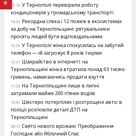
У Тернополі перевірили роботу
15:10
кондиціонерів у громадському транспорті
Рекордна спека і 12 пожеж в екосистемах
14:33
за добу на Тернопільщині: рятувальники
просять людей бути відповідальними
У Тернополі жінка спокусилась на забутий
13:25
телефон — їй загрожує 8 років тюрми
Шахрайство в інтернеті: на
12:31
Тернопільщині жінка втратила понад 63 тисячі
гривень, намагаючись продати взуття
На Тернопільщині лише в липні
11:26
затримали майже 200 п’яних водіїв
Шестеро потерпілих і розтрощені авто: в
10:35
поліції розповіли деталі ДТП на
Тернопільщині
Свято нового врожаю: Преображення
09:13
Господнє або Яблучний Спас