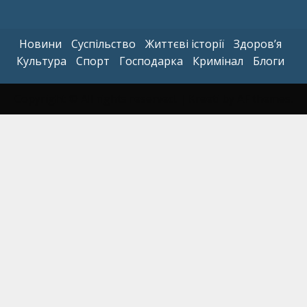
Новини
Суспільство
Життєві історії
Здоров’я
Культура
Спорт
Господарка
Кримінал
Блоги
Copyright © All rights reserved.
|
Kreeti
by AF themes.