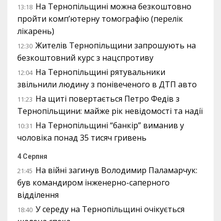
На Тернопільщині можна безкоштовно
13:18
пройти комп’ютерну томографію (перелік
лікарень)
Жителів Тернопільщини запрошують на
12:30
безкоштовний курс з нацспротиву
На Тернопільщині рятувальники
12:04
звільнили людину з понівеченого в ДТП авто
На щиті повертається Петро Федів з
11:23
Тернопільщини: майже рік невідомості та надії
На Тернопільщині “банкір” виманив у
10:31
чоловіка понад 35 тисяч гривень
4 Серпня
На війні загинув Володимир Паламарчук:
21:45
був командиром інженерно-саперного
відділення
У середу на Тернопільщині очікується
18:40