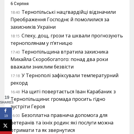
6 Серпня
Тернопільські нацгвардійці відзначили
18:40
Преображення Господнє й помолилися за
захисників України
Спеку, дощ, грози та шквали прогнозують
18:15
тернополянам у п’ятницю
Тернопільщина втратила захисника
17:40
Михайла Скоробогатого: понад два роки
вважали зниклим безвісти
У Тернополі зафіксували температурний
17:18
рекорд
На щиті повертається Іван Карабаник з
16:48
19
Тернопільщини: громада просить гідно
SHARES
зустріти Героя
Безоплатна правнича допомога для
16:00
19
ветеранів та їхніх родин: які послуги можна
отримати та як звернутися