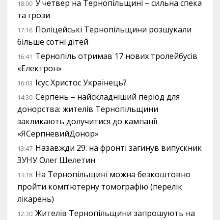
У четвер на Тернопільщині – сильна спека
18:00
та грози
Поліцейські Тернопільщини розшукали
17:16
більше сотні дітей
Тернопіль отримав 17 нових тролейбусів
16:41
«Електрон»
Ісус Христос Українець?
16:03
Серпень – найскладніший період для
14:30
донорства: жителів Тернопільщини
закликають долучитися до кампанії
«ЯСерпневийДонор»
Назавжди 29: на фронті загинув випускник
13:47
ЗУНУ Олег Шелетин
На Тернопільщині можна безкоштовно
13:18
пройти комп’ютерну томографію (перелік
лікарень)
Жителів Тернопільщини запрошують на
12:30