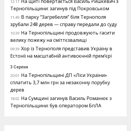
На щиті повертається Василь Ришкевич з
12:17
Тернопільщини: загинув під Покровськом
В парку “Загребелля” біля Тернополя
11:49
зрубали 248 дерев — справу передали до суду
На Тернопільщині продовжують гасити
10:39
велику пожежу на сміттєзвалищі
Хор із Тернополя представив Україну в
09:39
Естонії на масштабній антивоєнній прем’єрі
3 Серпня
На Тернопільщині ДП «Ліси України»
20:01
сплатить 3,7 млн грн за незаконну порубку
дерев
На Сумщині загинув Василь Романюк з
18:02
Тернопільщини: був оператором БпЛА