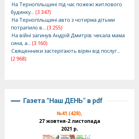
На Тернопільщині під час пожежі житлового
будинку…
(3 347)
На Тернопільщині авто з чотирма дітьми
потрапило в…
(3 255)
На війні загинув Андрій Дмитрів: чекала мама
сина, а…
(3 160)
Священники застерігають вірян від послуг…
(2 968)
Газета “Наш ДЕНЬ” в pdf
№41 (428),
27 жовтня-2 листопада
2021 р.