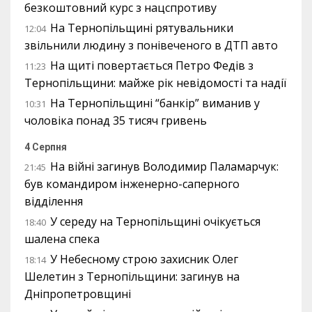
безкоштовний курс з нацспротиву
На Тернопільщині рятувальники
12:04
звільнили людину з понівеченого в ДТП авто
На щиті повертається Петро Федів з
11:23
Тернопільщини: майже рік невідомості та надії
На Тернопільщині “банкір” виманив у
10:31
чоловіка понад 35 тисяч гривень
4 Серпня
На війні загинув Володимир Паламарчук:
21:45
був командиром інженерно-саперного
відділення
У середу на Тернопільщині очікується
18:40
шалена спека
У Небесному строю захисник Олег
18:14
Шелетин з Тернопільщини: загинув на
Дніпропетровщині