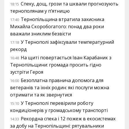
Спеку, дощ, грози та шквали прогнозують
18:15
тернополянам у п’ятницю
Тернопільщина втратила захисника
17:40
Михайла Скоробогатого: понад два роки
вважали зниклим безвісти
У Тернополі зафіксували температурний
17:18
рекорд
На щиті повертається Іван Карабаник з
16:48
Тернопільщини: громада просить гідно
зустріти Героя
Безоплатна правнича допомога для
16:00
ветеранів та їхніх родин: які послуги можна
отримати та як звернутися
У Тернополі перевірили роботу
15:10
кондиціонерів у громадському транспорті
Рекордна спека і 12 пожеж в екосистемах
14:33
за добу на Тернопільщині: рятувальники