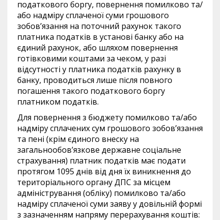
податкового боргу, повернення помилково та/
або надміру сплаченої суми грошового
зобов’язання на поточний рахунок такого
платника податків в установі банку або на
єдиний рахунок, або шляхом повернення
готівковими коштами за чеком, у разі
відсутності у платника податків рахунку в
банку, проводиться лише після повного
погашення такого податкового боргу
платником податків.
Для повернення з бюджету помилково та/або
надміру сплачених сум грошового зобов’язання
та пені (крім єдиного внеску на
загальнообов’язкове державне соціальне
страхування) платник податків має подати
протягом 1095 днів від дня їх виникнення до
територіального органу ДПС за місцем
адміністрування (обліку) помилково та/або
надміру сплаченої суми заяву у довільній формі
з зазначенням напряму перерахування коштів: