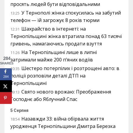
просять людей бути відповідальними
У Тернополі жінка спокусилась на забутий
13:25
телефон — їй загрожує 8 років тюрми
Шахрайство в інтернеті: на
12:31
Тернопільщині жінка втратила понад 63 тисячі
гривень, намагаючись продати взуття
На Тернопільщині лише в липні
11:26
284
затримали майже 200 п’яних водіїв
SHARES
Шестеро потерпілих і розтрощені авто: в
10:35
поліції розповіли деталі ДТП на
284
Тернопільщині
Свято нового врожаю: Преображення
09:13
Господнє або Яблучний Спас
5 Серпня
Назавжди 33: війна обірвала життя
18:54
уродженця Тернопільщини Дмитра Березка