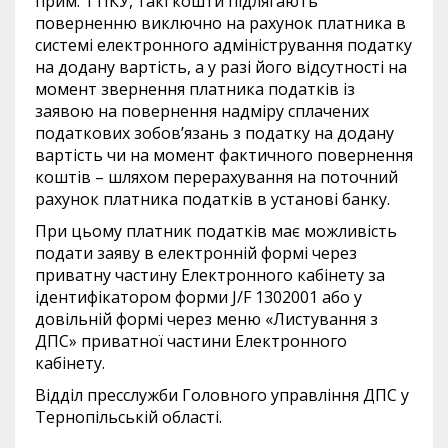
прим. 1 ПКУ, такі кошти підлягають
поверненню виключно на рахунок платника в
системі електронного адміністрування податку
на додану вартість, а у разі його відсутності на
момент звернення платника податків із
заявою на повернення надміру сплачених
податкових зобов’язань з податку на додану
вартість чи на момент фактичного повернення
коштів – шляхом перерахування на поточний
рахунок платника податків в установі банку.
При цьому платник податків має можливість
подати заяву в електронній формі через
приватну частину Електронного кабінету за
ідентифікатором форми J/F 1302001 або у
довільній формі через меню «Листування з
ДПС» приватної частини Електронного
кабінету.
Відділ пресслужби Головного управління ДПС у
Тернопільській області.