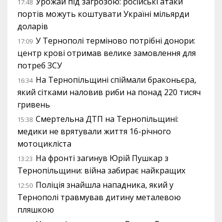
Урожай під загрозою: російські атаки
17:48
портів можуть коштувати Україні мільярди
доларів
У Тернополі терміново потрібні донори:
17:09
центр крові отримав велике замовлення для
потреб ЗСУ
На Тернопільщині спіймали браконьєра,
16:34
який сітками наловив риби на понад 220 тисяч
гривень
Смертельна ДТП на Тернопільщині:
15:38
медики не врятували життя 16-річного
мотоцикліста
На фронті загинув Юрій Пушкар з
13:23
Тернопільщини: війна забирає найкращих
Поліція знайшла нападника, який у
12:50
Тернополі травмував дитину металевою
пляшкою