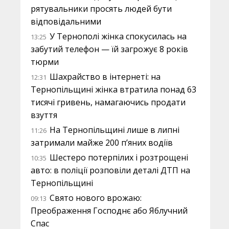
рятувальники просять людей бути
відповідальними
У Тернополі жінка спокусилась на
13:25
забутий телефон — їй загрожує 8 років
тюрми
Шахрайство в інтернеті: на
12:31
Тернопільщині жінка втратила понад 63
тисячі гривень, намагаючись продати
взуття
На Тернопільщині лише в липні
11:26
затримали майже 200 п’яних водіїв
Шестеро потерпілих і розтрощені
10:35
авто: в поліції розповіли деталі ДТП на
Тернопільщині
Свято нового врожаю:
09:13
Преображення Господнє або Яблучний
Спас