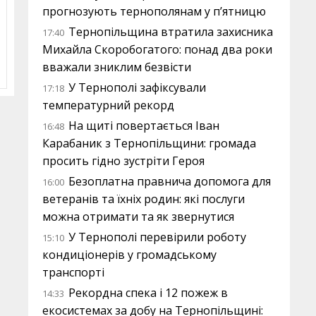
прогнозують тернополянам у п’ятницю
Тернопільщина втратила захисника
17:40
Михайла Скоробогатого: понад два роки
вважали зниклим безвісти
У Тернополі зафіксували
17:18
температурний рекорд
На щиті повертається Іван
16:48
Карабаник з Тернопільщини: громада
просить гідно зустріти Героя
Безоплатна правнича допомога для
16:00
ветеранів та їхніх родин: які послуги
можна отримати та як звернутися
У Тернополі перевірили роботу
15:10
кондиціонерів у громадському
транспорті
Рекордна спека і 12 пожеж в
14:33
екосистемах за добу на Тернопільщині: