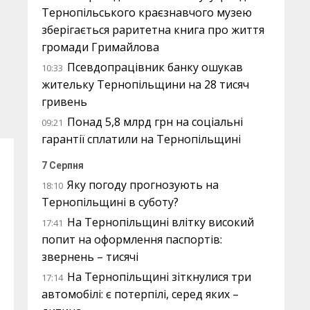
Тернопільського краєзнавчого музею
зберігається раритетна книга про життя
громади Гримайлова
Псевдопрацівник банку ошукав
10:33
жительку Тернопільщини на 28 тисяч
гривень
Понад 5,8 млрд грн на соціальні
09:21
гарантії сплатили на Тернопільщині
7 Серпня
Яку погоду прогнозують на
18:10
Тернопільщині в суботу?
На Тернопільщині влітку високий
17:41
попит на оформлення паспортів:
звернень – тисячі
На Тернопільщині зіткнулися три
17:14
автомобілі: є потерпілі, серед яких –