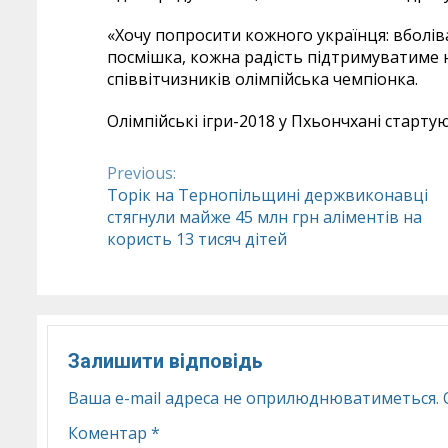
«Хочу попросити кожного українця: вболів
посмішка, кожна радість підтримуватиме н
співвітчизників олімпійська чемпіонка.
Олімпійські ігри-2018 у Пхьончхані старту
Previous:
Continue
Торік на Тернопільщині держвиконавці
стягнули майже 45 млн грн аліментів на
Reading
користь 13 тисяч дітей
Залишити відповідь
Ваша e-mail адреса не оприлюднюватиметься.
Коментар
*