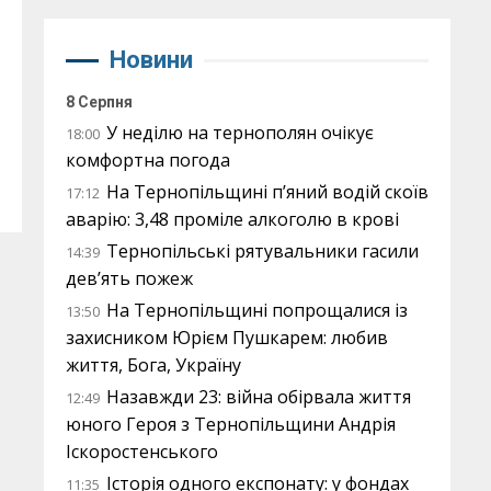
Новини
8 Серпня
У неділю на тернополян очікує
18:00
комфортна погода
На Тернопільщині п’яний водій скоїв
17:12
аварію: 3,48 проміле алкоголю в крові
Тернопільські рятувальники гасили
14:39
дев’ять пожеж
На Тернопільщині попрощалися із
13:50
захисником Юрієм Пушкарем: любив
життя, Бога, Україну
Назавжди 23: війна обірвала життя
12:49
юного Героя з Тернопільщини Андрія
Іскоростенського
Історія одного експонату: у фондах
11:35