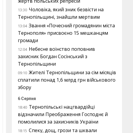
жертв польських репресій
Чоловіка, який зник безвісти на
13:30
Тернопільщині, знайшли мертвим
Звання «Почесний громадянин міста
13:04
Тернополя» присвоєно 15 мешканцям
громади
Небесне воїнство поповнив
12:04
захисник Богдан Сосінський з
Тернопільщини
Жителі Тернопільщини за сім місяців
09:10
сплатили понад 1,6 млрд грн військового
збору
6 Серпня
Тернопільські нацгвардійці
18:40
відзначили Преображення Господнє й
помолилися за захисників України
Спеку, дощ, грози та шквали
18:15