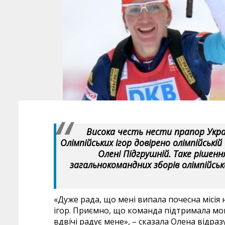
Висока честь нести прапор Украї
Олімпійських ігор довірено олімпійській
Олені Підгрушній. Таке рішен
загальнокомандних зборів олімпійськ
«Дуже рада, що мені випала почесна місія 
ігор. Приємно, що команда підтримала мою
вдвічі радує мене», – сказала Олена відра