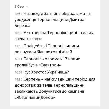
5 Серпня
Назавжди 33: війна обірвала життя
18:54
уродженця Тернопільщини Дмитра
Березка
У четвер на Тернопільщині – сильна
18:00
спека та грози
Поліцейські Тернопільщини
17:16
розшукали більше сотні дітей
Тернопіль отримав 17 нових
16:41
тролейбусів «Електрон»
Ісус Христос Українець?
16:03
Серпень – найскладніший період для
14:30
донорства: жителів Тернопільщини
закликають долучитися до кампанії
«ЯСерпневийДонор»