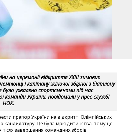
ни на церемонії відкриття ХХІІІ зимових
 чемпіонці і капітану жіночої збірної з біатлону
ня було ухвалено спортсменами під час
ої команди України, повідомили у прес-службі
НОК.
нести прапор України на відкритті Олімпійських
 кандидатуру. Це була мрія дитинства, тому це
зу після завершення командних зборів.