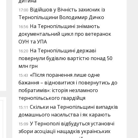
дитина
Відійшов у Вічність захисник із
17:00
Тернопільщини Володимир Дичко
На Тернопільщині знімають
16:56
документальний цикл про ветеранок
ОУН та УПА
На Тернопільщині державі
16:20
повернули будівлю вартістю понад 50
млн грн
«Після поранення лише одне
15:43
бажання – відновитися і повернутись до
побратимів»: історія незламного
тернопільського гвардійця
Скільки на Тернопільщині випадків
15:11
домашнього насильства і як карають
У Тернополі відбудуться установчі
15:09
збори асоціації нащадків українських