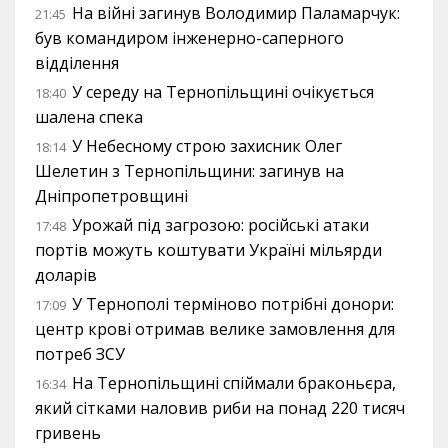
На війні загинув Володимир Паламарчук:
21:45
був командиром інженерно-саперного
відділення
У середу на Тернопільщині очікується
18:40
шалена спека
У Небесному строю захисник Олег
18:14
Шелетин з Тернопільщини: загинув на
Дніпропетровщині
Урожай під загрозою: російські атаки
17:48
портів можуть коштувати Україні мільярди
доларів
У Тернополі терміново потрібні донори:
17:09
центр крові отримав велике замовлення для
потреб ЗСУ
На Тернопільщині спіймали браконьєра,
16:34
який сітками наловив риби на понад 220 тисяч
гривень