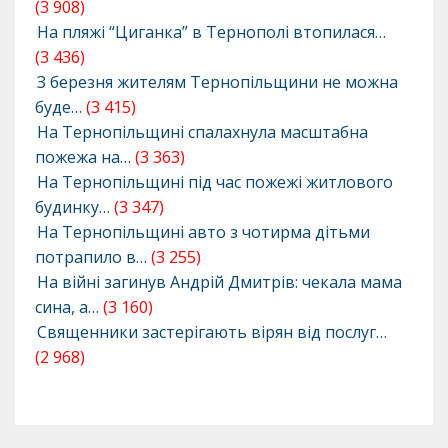
(3 908)
На пляжі “Циганка” в Тернополі втопилася…
(3 436)
З березня жителям Тернопільщини не можна
буде…
(3 415)
На Тернопільщині спалахнула масштабна
пожежа на…
(3 363)
На Тернопільщині під час пожежі житлового
будинку…
(3 347)
На Тернопільщині авто з чотирма дітьми
потрапило в…
(3 255)
На війні загинув Андрій Дмитрів: чекала мама
сина, а…
(3 160)
Священники застерігають вірян від послуг…
(2 968)