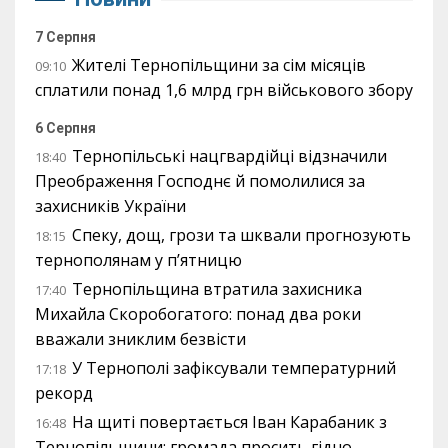
7 Серпня
Жителі Тернопільщини за сім місяців
09:10
сплатили понад 1,6 млрд грн військового збору
6 Серпня
Тернопільські нацгвардійці відзначили
18:40
Преображення Господнє й помолилися за
захисників України
Спеку, дощ, грози та шквали прогнозують
18:15
тернополянам у п’ятницю
Тернопільщина втратила захисника
17:40
Михайла Скоробогатого: понад два роки
вважали зниклим безвісти
У Тернополі зафіксували температурний
17:18
рекорд
На щиті повертається Іван Карабаник з
16:48
Тернопільщини: громада просить гідно