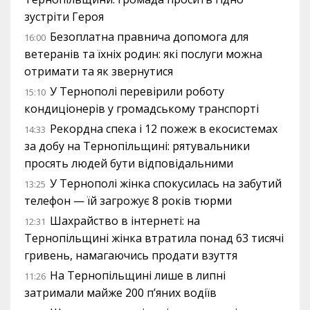
зустріти Героя
Безоплатна правнича допомога для
16:00
ветеранів та їхніх родин: які послуги можна
отримати та як звернутися
У Тернополі перевірили роботу
15:10
кондиціонерів у громадському транспорті
Рекордна спека і 12 пожеж в екосистемах
14:33
за добу на Тернопільщині: рятувальники
просять людей бути відповідальними
У Тернополі жінка спокусилась на забутий
13:25
телефон — їй загрожує 8 років тюрми
Шахрайство в інтернеті: на
12:31
Тернопільщині жінка втратила понад 63 тисячі
гривень, намагаючись продати взуття
На Тернопільщині лише в липні
11:26
затримали майже 200 п’яних водіїв