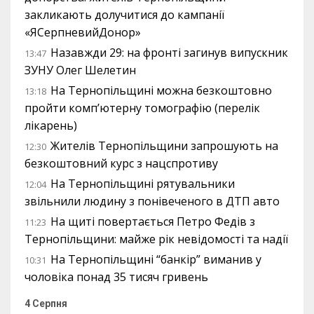
закликають долучитися до кампанії
«ЯСерпневийДонор»
Назавжди 29: на фронті загинув випускник
13:47
ЗУНУ Олег Шелетин
На Тернопільщині можна безкоштовно
13:18
пройти комп’ютерну томографію (перелік
лікарень)
Жителів Тернопільщини запрошують на
12:30
безкоштовний курс з нацспротиву
На Тернопільщині рятувальники
12:04
звільнили людину з понівеченого в ДТП авто
На щиті повертається Петро Федів з
11:23
Тернопільщини: майже рік невідомості та надії
На Тернопільщині “банкір” виманив у
10:31
чоловіка понад 35 тисяч гривень
4 Серпня