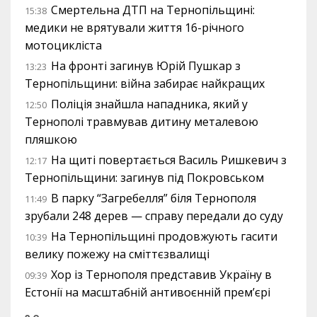
Смертельна ДТП на Тернопільщині:
15:38
медики не врятували життя 16-річного
мотоцикліста
На фронті загинув Юрій Пушкар з
13:23
Тернопільщини: війна забирає найкращих
Поліція знайшла нападника, який у
12:50
Тернополі травмував дитину металевою
пляшкою
На щиті повертається Василь Ришкевич з
12:17
Тернопільщини: загинув під Покровськом
В парку “Загребелля” біля Тернополя
11:49
зрубали 248 дерев — справу передали до суду
На Тернопільщині продовжують гасити
10:39
велику пожежу на сміттєзвалищі
Хор із Тернополя представив Україну в
09:39
Естонії на масштабній антивоєнній прем’єрі