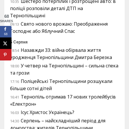
Шестеро потерпілих і розтрощені авто: в
10:35
поліції розповіли деталі ДТП на
Тернопільщині
68
SHARES
Свято нового врожаю: Преображення
09:13
Господнє або Яблучний Спас
68
5 Серпня
Назавжди 33: війна обірвала життя
18:54
уродженця Тернопільщини Дмитра Березка
У четвер на Тернопільщині – сильна спека
18:00
та грози
Поліцейські Тернопільщини розшукали
17:16
більше сотні дітей
Тернопіль отримав 17 нових тролейбусів
16:41
«Електрон»
Ісус Христос Українець?
16:03
Серпень – найскладніший період для
14:30
донорства: жителів Тернопільщини