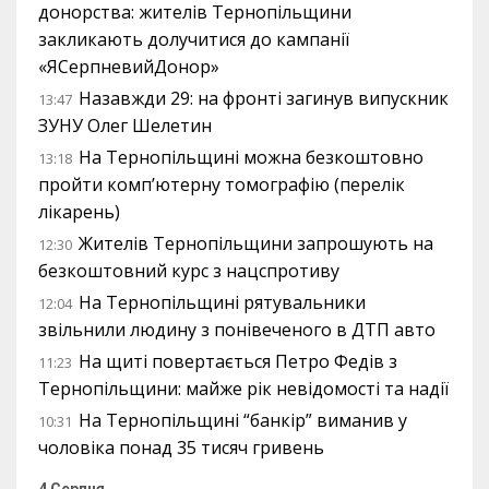
донорства: жителів Тернопільщини
закликають долучитися до кампанії
«ЯСерпневийДонор»
Назавжди 29: на фронті загинув випускник
13:47
ЗУНУ Олег Шелетин
На Тернопільщині можна безкоштовно
13:18
пройти комп’ютерну томографію (перелік
лікарень)
Жителів Тернопільщини запрошують на
12:30
безкоштовний курс з нацспротиву
На Тернопільщині рятувальники
12:04
звільнили людину з понівеченого в ДТП авто
На щиті повертається Петро Федів з
11:23
Тернопільщини: майже рік невідомості та надії
На Тернопільщині “банкір” виманив у
10:31
чоловіка понад 35 тисяч гривень