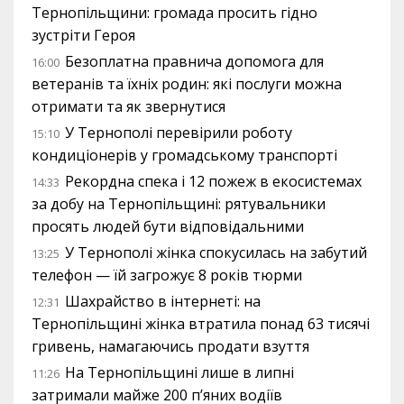
Тернопільщини: громада просить гідно
зустріти Героя
Безоплатна правнича допомога для
16:00
ветеранів та їхніх родин: які послуги можна
отримати та як звернутися
У Тернополі перевірили роботу
15:10
кондиціонерів у громадському транспорті
Рекордна спека і 12 пожеж в екосистемах
14:33
за добу на Тернопільщині: рятувальники
просять людей бути відповідальними
У Тернополі жінка спокусилась на забутий
13:25
телефон — їй загрожує 8 років тюрми
Шахрайство в інтернеті: на
12:31
Тернопільщині жінка втратила понад 63 тисячі
гривень, намагаючись продати взуття
На Тернопільщині лише в липні
11:26
затримали майже 200 п’яних водіїв