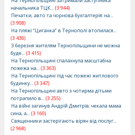
На Тернопільщині затримали заступника
начальника ТЦК…
(3 944)
Печатки, авто та чорнова бухгалтерія: на…
(3 908)
На пляжі “Циганка” в Тернополі втопилася…
(3 436)
З березня жителям Тернопільщини не можна
буде…
(3 415)
На Тернопільщині спалахнула масштабна
пожежа на…
(3 363)
На Тернопільщині під час пожежі житлового
будинку…
(3 347)
На Тернопільщині авто з чотирма дітьми
потрапило в…
(3 255)
На війні загинув Андрій Дмитрів: чекала мама
сина, а…
(3 160)
Священники застерігають вірян від послуг…
(2 968)