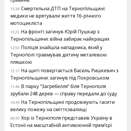
гривень
Смертельна ДТП на Тернопільщині:
15:38
медики не врятували життя 16-річного
мотоцикліста
На фронті загинув Юрій Пушкар з
13:23
Тернопільщини: війна забирає найкращих
Поліція знайшла нападника, який у
12:50
Тернополі травмував дитину металевою
пляшкою
На щиті повертається Василь Ришкевич з
12:17
Тернопільщини: загинув під Покровськом
В парку “Загребелля” біля Тернополя
11:49
зрубали 248 дерев — справу передали до суду
На Тернопільщині продовжують гасити
10:39
велику пожежу на сміттєзвалищі
Хор із Тернополя представив Україну в
09:39
Естонії на масштабній антивоєнній прем’єрі