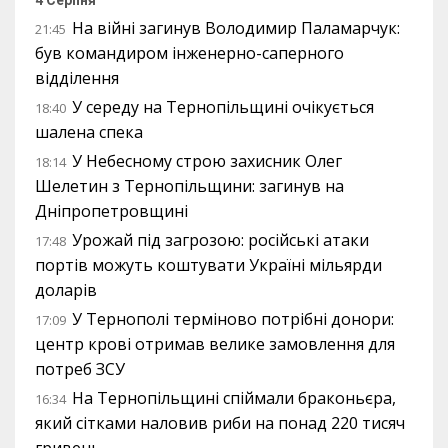
4 Серпня
На війні загинув Володимир Паламарчук:
21:45
був командиром інженерно-саперного
відділення
У середу на Тернопільщині очікується
18:40
шалена спека
У Небесному строю захисник Олег
18:14
Шелетин з Тернопільщини: загинув на
Дніпропетровщині
Урожай під загрозою: російські атаки
17:48
портів можуть коштувати Україні мільярди
доларів
У Тернополі терміново потрібні донори:
17:09
центр крові отримав велике замовлення для
потреб ЗСУ
На Тернопільщині спіймали браконьєра,
16:34
який сітками наловив риби на понад 220 тисяч