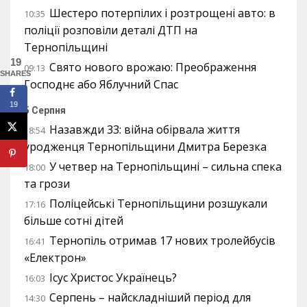
Шестеро потерпілих і розтрощені авто: в
10:35
поліції розповіли деталі ДТП на
Тернопільщині
19
Свято нового врожаю: Преображення
09:13
SHARES
Господнє або Яблучний Спас
19
5 Серпня
Назавжди 33: війна обірвала життя
18:54
уродженця Тернопільщини Дмитра Березка
У четвер на Тернопільщині – сильна спека
18:00
та грози
Поліцейські Тернопільщини розшукали
17:16
більше сотні дітей
Тернопіль отримав 17 нових тролейбусів
16:41
«Електрон»
Ісус Христос Українець?
16:03
Серпень – найскладніший період для
14:30