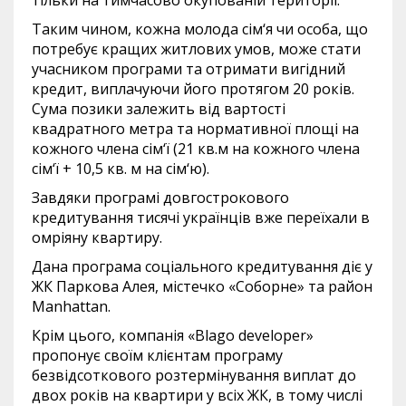
тільки на тимчасово окупованій території.
Таким чином, кожна молода сім‘я чи особа, що
потребує кращих житлових умов, може стати
учасником програми та отримати вигідний
кредит, виплачуючи його протягом 20 років.
Сума позики залежить від вартості
квадратного метра та нормативної площі на
кожного члена сім‘ї (21 кв.м на кожного члена
сім‘ї + 10,5 кв. м на сім‘ю).
Завдяки програмі довгострокового
кредитування тисячі українців вже переїхали в
омріяну квартиру.
Дана програма соціального кредитування діє у
ЖК Паркова Алея, містечко «Соборне» та район
Manhattan.
Крім цього, компанія «Blago developer»
пропонує своїм клієнтам програму
безвідсоткового розтермінування виплат до
двох років на квартири у всіх ЖК, в тому числі