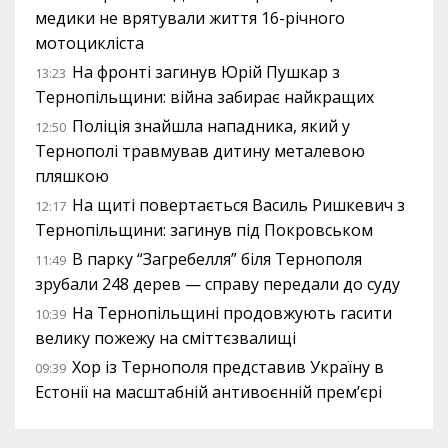
медики не врятували життя 16-річного
мотоцикліста
На фронті загинув Юрій Пушкар з
13:23
Тернопільщини: війна забирає найкращих
Поліція знайшла нападника, який у
12:50
Тернополі травмував дитину металевою
пляшкою
На щиті повертається Василь Ришкевич з
12:17
Тернопільщини: загинув під Покровськом
В парку “Загребелля” біля Тернополя
11:49
зрубали 248 дерев — справу передали до суду
На Тернопільщині продовжують гасити
10:39
велику пожежу на сміттєзвалищі
Хор із Тернополя представив Україну в
09:39
Естонії на масштабній антивоєнній прем’єрі