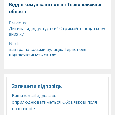
Відділ комунікації поліції Тернопільської
області.
Previous:
Continue
Дитина відвідує гуртки? Отримайте податкову
знижку
Reading
Next:
Завтра на восьми вулицях Тернополя
відключатимуть світло
Залишити відповідь
Ваша e-mail адреса не
оприлюднюватиметься.
Обов’язкові поля
позначені
*