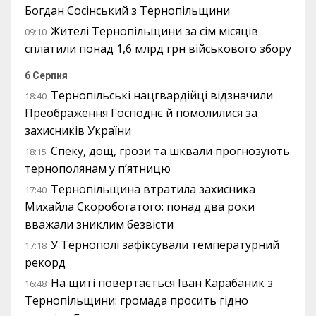
Богдан Сосінський з Тернопільщини
Жителі Тернопільщини за сім місяців
09:10
сплатили понад 1,6 млрд грн військового збору
6 Серпня
Тернопільські нацгвардійці відзначили
18:40
Преображення Господнє й помолилися за
захисників України
Спеку, дощ, грози та шквали прогнозують
18:15
тернополянам у п’ятницю
Тернопільщина втратила захисника
17:40
Михайла Скоробогатого: понад два роки
вважали зниклим безвісти
У Тернополі зафіксували температурний
17:18
рекорд
На щиті повертається Іван Карабаник з
16:48
Тернопільщини: громада просить гідно