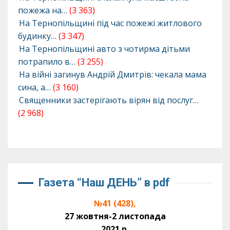
пожежа на…
(3 363)
На Тернопільщині під час пожежі житлового
будинку…
(3 347)
На Тернопільщині авто з чотирма дітьми
потрапило в…
(3 255)
На війні загинув Андрій Дмитрів: чекала мама
сина, а…
(3 160)
Священники застерігають вірян від послуг…
(2 968)
Газета “Наш ДЕНЬ” в pdf
№41 (428),
27 жовтня-2 листопада
2021 р.