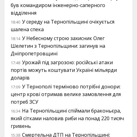
був командиром інженерно-саперного
відділення
У середу на Тернопільщині очікується
18:40
шалена спека
У Небесному строю захисник Олег
18:14
Шелетин з Тернопільщини: загинув на
Дніпропетровщині
Урожай під загрозою: російські атаки
17:48
портів можуть коштувати Україні мільярди
доларів
У Тернополі терміново потрібні донори:
17:09
центр крові отримав велике замовлення для
потреб ЗСУ
На Тернопільщині спіймали браконьєра,
16:34
який сітками наловив риби на понад 220 тисяч
гривень
Смертельна ДТП на Тернопільщині:
15:38