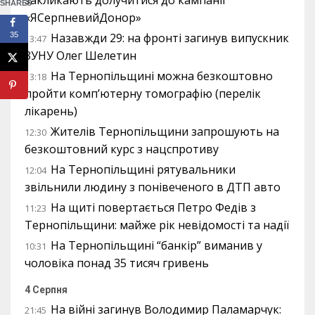
закликають долучитися до кампанії
SHARES
«ЯСерпневийДонор»
35
Назавжди 29: на фронті загинув випускник
13:47
ЗУНУ Олег Шелетин
На Тернопільщині можна безкоштовно
13:18
пройти комп’ютерну томографію (перелік
лікарень)
Жителів Тернопільщини запрошують на
12:30
безкоштовний курс з нацспротиву
На Тернопільщині рятувальники
12:04
звільнили людину з понівеченого в ДТП авто
На щиті повертається Петро Федів з
11:23
Тернопільщини: майже рік невідомості та надії
На Тернопільщині “банкір” виманив у
10:31
чоловіка понад 35 тисяч гривень
4 Серпня
На війні загинув Володимир Паламарчук:
21:45