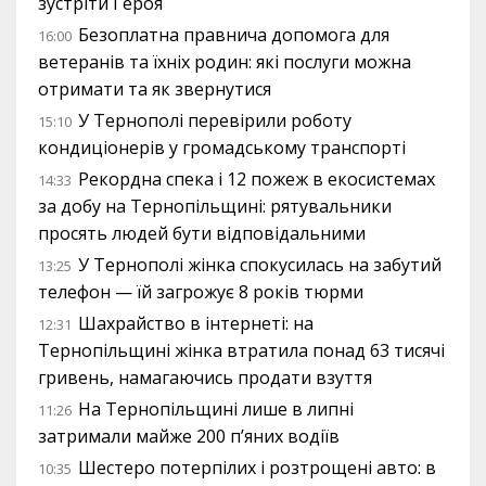
зустріти Героя
Безоплатна правнича допомога для
16:00
ветеранів та їхніх родин: які послуги можна
отримати та як звернутися
У Тернополі перевірили роботу
15:10
кондиціонерів у громадському транспорті
Рекордна спека і 12 пожеж в екосистемах
14:33
за добу на Тернопільщині: рятувальники
просять людей бути відповідальними
У Тернополі жінка спокусилась на забутий
13:25
телефон — їй загрожує 8 років тюрми
Шахрайство в інтернеті: на
12:31
Тернопільщині жінка втратила понад 63 тисячі
гривень, намагаючись продати взуття
На Тернопільщині лише в липні
11:26
затримали майже 200 п’яних водіїв
Шестеро потерпілих і розтрощені авто: в
10:35