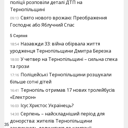
поліції розповіли деталі ДТП на
Тернопільщині
Свято нового врожаю: Преображення
09:13
Господнє або Яблучний Спас
5 Серпня
Назавжди 33: війна обірвала життя
18:54
уродженця Тернопільщини Дмитра Березка
У четвер на Тернопільщині – сильна спека
18:00
та грози
Поліцейські Тернопільщини розшукали
17:16
більше сотні дітей
Тернопіль отримав 17 нових тролейбусів
16:41
«Електрон»
Ісус Христос Українець?
16:03
Серпень – найскладніший період для
14:30
донорства: жителів Тернопільщини
35