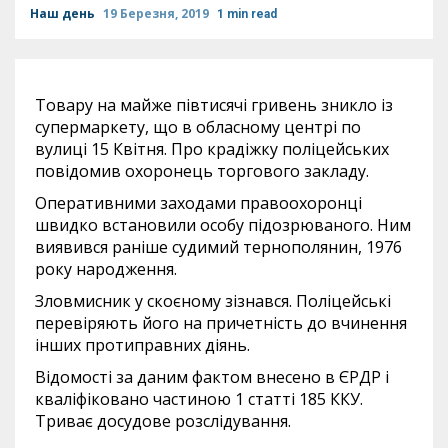
Наш день
19 Березня, 2019
1 min read
Товару на майже півтисячі гривень зникло із
супермаркету, що в обласному центрі по
вулиці 15 Квітня. Про крадіжку поліцейських
повідомив охоронець торгового закладу.
Оперативними заходами правоохоронці
швидко встановили особу підозрюваного. Ним
виявився раніше судимий тернополянин, 1976
року народження.
Зловмисник у скоєному зізнався. Поліцейські
перевіряють його на причетність до вчинення
інших протиправних діянь.
Відомості за даним фактом внесено в ЄРДР і
кваліфіковано частиною 1 статті 185 ККУ.
Триває досудове розслідування.