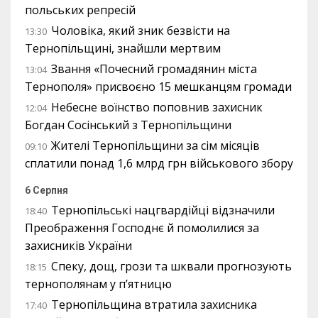
польських репресій
Чоловіка, який зник безвісти на
13:30
Тернопільщині, знайшли мертвим
Звання «Почесний громадянин міста
13:04
Тернополя» присвоєно 15 мешканцям громади
Небесне воїнство поповнив захисник
12:04
Богдан Сосінський з Тернопільщини
Жителі Тернопільщини за сім місяців
09:10
сплатили понад 1,6 млрд грн військового збору
6 Серпня
Тернопільські нацгвардійці відзначили
18:40
Преображення Господнє й помолилися за
захисників України
Спеку, дощ, грози та шквали прогнозують
18:15
тернополянам у п’ятницю
Тернопільщина втратила захисника
17:40