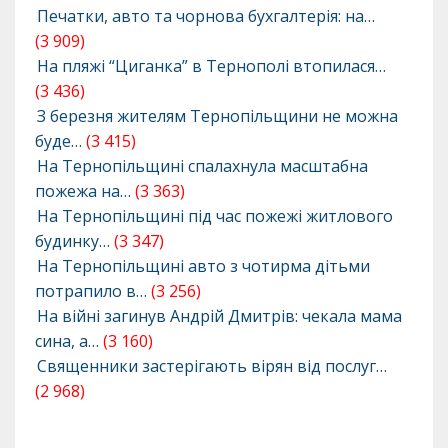
Печатки, авто та чорнова бухгалтерія: на…
(3 909)
На пляжі “Циганка” в Тернополі втопилася…
(3 436)
З березня жителям Тернопільщини не можна
буде…
(3 415)
На Тернопільщині спалахнула масштабна
пожежа на…
(3 363)
На Тернопільщині під час пожежі житлового
будинку…
(3 347)
На Тернопільщині авто з чотирма дітьми
потрапило в…
(3 256)
На війні загинув Андрій Дмитрів: чекала мама
сина, а…
(3 160)
Священники застерігають вірян від послуг…
(2 968)