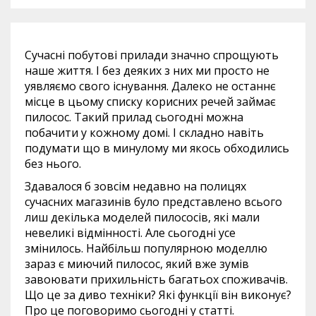
Сучасні побутові прилади значно спрощують
наше життя. І без деяких з них ми просто не
уявляємо свого існування. Далеко не останнє
місце в цьому списку корисних речей займає
пилосос. Такий прилад сьогодні можна
побачити у кожному домі. І складно навіть
подумати що в минулому ми якось обходились
без нього.
Здавалося б зовсім недавно на полицях
сучасних магазинів було представлено всього
лиш декілька моделей пилососів, які мали
невеликі відмінності. Але сьогодні усе
змінилось. Найбільш популярною моделлю
зараз є миючий пилосос, який вже зумів
завоювати прихильність багатьох споживачів.
Що це за диво техніки? Які функції він виконує?
Про це поговоримо сьогодні у статті.