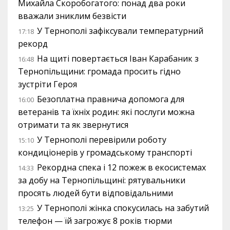
Михайла Скоробогатого: понад два роки
вважали зниклим безвісти
У Тернополі зафіксували температурний
17:18
рекорд
На щиті повертається Іван Карабаник з
16:48
Тернопільщини: громада просить гідно
зустріти Героя
Безоплатна правнича допомога для
16:00
ветеранів та їхніх родин: які послуги можна
отримати та як звернутися
У Тернополі перевірили роботу
15:10
кондиціонерів у громадському транспорті
Рекордна спека і 12 пожеж в екосистемах
14:33
за добу на Тернопільщині: рятувальники
просять людей бути відповідальними
У Тернополі жінка спокусилась на забутий
13:25
телефон — їй загрожує 8 років тюрми