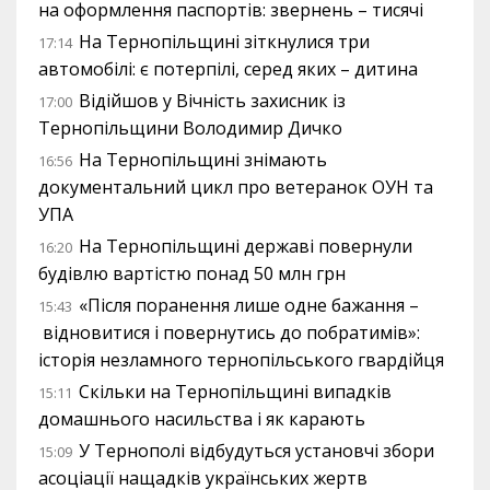
на оформлення паспортів: звернень – тисячі
На Тернопільщині зіткнулися три
17:14
автомобілі: є потерпілі, серед яких – дитина
Відійшов у Вічність захисник із
17:00
Тернопільщини Володимир Дичко
На Тернопільщині знімають
16:56
документальний цикл про ветеранок ОУН та
УПА
На Тернопільщині державі повернули
16:20
будівлю вартістю понад 50 млн грн
«Після поранення лише одне бажання –
15:43
відновитися і повернутись до побратимів»:
історія незламного тернопільського гвардійця
Скільки на Тернопільщині випадків
15:11
домашнього насильства і як карають
У Тернополі відбудуться установчі збори
15:09
асоціації нащадків українських жертв