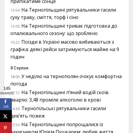
припікатиме сонце
На Тернопільщині рятувальники гасили
13:54
суху траву, сміття, торф і сіно
На Тернопільщині триває підготовка до
12:00
опалювального сезону: що зроблено
Поїзди в Україні масово вибиваються з
10:22
графіка: деякі рейси затримуються майже на 9
годин
8 Серпня
У неділю на тернополян очікує комфортна
18:00
погода
145
На Тернопільщині п’яний водій скоїв
17:12
SHARES
аварію: 3,48 проміле алкоголю в крові
145
Тернопільські рятувальники гасили
14:39
дев’ять пожеж
На Тернопільщині попрощалися із
13:50
захисником Юрієм Пушкарем: любив життя,