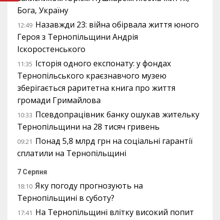
Бога, Україну
Назавжди 23: війна обірвала життя юного
12:49
Героя з Тернопільщини Андрія
Іскоростенського
Історія одного експонату: у фондах
11:35
Тернопільського краєзнавчого музею
зберігається раритетна книга про життя
громади Гримайлова
Псевдопрацівник банку ошукав жительку
10:33
Тернопільщини на 28 тисяч гривень
Понад 5,8 млрд грн на соціальні гарантії
09:21
сплатили на Тернопільщині
7 Серпня
Яку погоду прогнозують на
18:10
Тернопільщині в суботу?
На Тернопільщині влітку високий попит
17:41