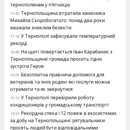
тернополянам у п’ятницю
Тернопільщина втратила захисника
17:40
Михайла Скоробогатого: понад два роки
вважали зниклим безвісти
У Тернополі зафіксували температурний
17:18
рекорд
На щиті повертається Іван Карабаник з
16:48
Тернопільщини: громада просить гідно
зустріти Героя
Безоплатна правнича допомога для
16:00
ветеранів та їхніх родин: які послуги можна
отримати та як звернутися
У Тернополі перевірили роботу
15:10
кондиціонерів у громадському транспорті
Рекордна спека і 12 пожеж в екосистемах
14:33
за добу на Тернопільщині: рятувальники
просять людей бути відповідальними