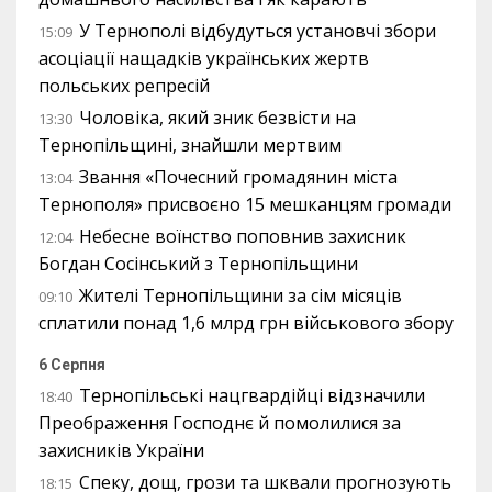
У Тернополі відбудуться установчі збори
15:09
асоціації нащадків українських жертв
польських репресій
Чоловіка, який зник безвісти на
13:30
Тернопільщині, знайшли мертвим
Звання «Почесний громадянин міста
13:04
Тернополя» присвоєно 15 мешканцям громади
Небесне воїнство поповнив захисник
12:04
Богдан Сосінський з Тернопільщини
Жителі Тернопільщини за сім місяців
09:10
сплатили понад 1,6 млрд грн військового збору
6 Серпня
Тернопільські нацгвардійці відзначили
18:40
Преображення Господнє й помолилися за
захисників України
Спеку, дощ, грози та шквали прогнозують
18:15