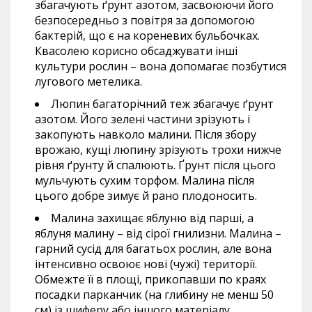
збагачують ґрунт азотом, засвоюючи його
безпосередньо з повітря за допомогою
бактерій, що є на кореневих бульбочках.
Квасолею корисно обсаджувати інші
культури рослин – вона допомагає позбутися
лугового метелика.
Люпин багаторічний теж збагачує ґрунт
азотом. Його зелені частини зрізують і
закопують навколо малини. Після збору
врожаю, кущі люпину зрізують трохи нижче
рівня ґрунту й спалюють. Ґрунт після цього
мульчують сухим торфом. Малина після
цього добре зимує й рано плодоносить.
Малина захищає яблуню від парші, а
яблуня малину – від сірої гнилизни. Малина –
гарний сусід для багатьох рослин, але вона
інтенсивно освоює нові (чужі) території.
Обмежте її в площі, прикопавши по краях
посадки парканчик (на глибину не менш 50
см) із шиферу або іншого матеріалу.