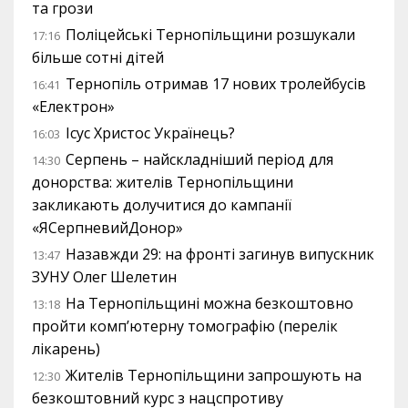
та грози
Поліцейські Тернопільщини розшукали
17:16
більше сотні дітей
Тернопіль отримав 17 нових тролейбусів
16:41
«Електрон»
Ісус Христос Українець?
16:03
Серпень – найскладніший період для
14:30
донорства: жителів Тернопільщини
закликають долучитися до кампанії
«ЯСерпневийДонор»
Назавжди 29: на фронті загинув випускник
13:47
ЗУНУ Олег Шелетин
На Тернопільщині можна безкоштовно
13:18
пройти комп’ютерну томографію (перелік
лікарень)
Жителів Тернопільщини запрошують на
12:30
безкоштовний курс з нацспротиву