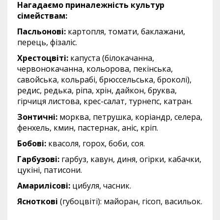
Нагадаємо приналежність культур
сімействам:
Пасльонові:
картопля, томати, баклажани,
перець, фізаліс.
Хрестоцвіті:
капуста (білокачанна,
червонокачанна, кольорова, пекінська,
савойська, кольрабі, брюссельська, броколі),
редис, редька, ріпа, хрін, дайкон, бруква,
гірчиця листова, крес-салат, турнепс, катран.
Зонтичні:
морква, петрушка, коріандр, селера,
фенхель, кмин, пастернак, аніс, кріп.
Бобові:
квасоля, горох, боби, соя.
Гарбузові:
гарбуз, кавун, диня, огірки, кабачки,
цукіні, патисони.
Амарилісові:
цибуля, часник.
Ясноткові
(губоцвіті): майоран, гісоп, васильок.