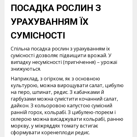
ПОСАДКА РОСЛИН З
УРАХУВАННЯМ ЇХ
СУМІСНОСТІ
Спільна посадка рослин з урахуванням їх
сумісності дозволяє підвищити врожай. У
випадку несумісності (пригнічення) – урожаї
знижуються.
Наприклад, з огірком, як з основною
культурою, можна вирощувати салат, цибулю
на перо, шпинат, редис. З кабачками й
гарбузами можна сумістити кочанний салат,
дайкон. З кольоровою капустою сумісний
ранній горох, кольрабі. З цибулею-пореєм і
селерою можна висаджувати кольрабі, ранню
моркву, у міжряддях томату встигає
сформувати коренеплоди редис.