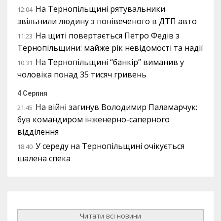
На Тернопільщині рятувальники
12:04
звільнили людину з понівеченого в ДТП авто
На щиті повертається Петро Федів з
11:23
Тернопільщини: майже рік невідомості та надії
На Тернопільщині “банкір” виманив у
10:31
чоловіка понад 35 тисяч гривень
4 Серпня
На війні загинув Володимир Паламарчук:
21:45
був командиром інженерно-саперного
відділення
У середу на Тернопільщині очікується
18:40
шалена спека
Читати всі новини