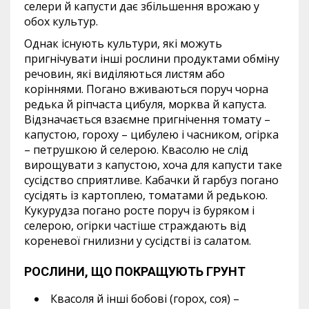
селери й капусти дає збільшення врожаю у
обох культур.
Однак існують культури, які можуть
пригнічувати інші рослини продуктами обміну
речовин, які виділяються листям або
коріннями. Погано вживаються поруч чорна
редька й ріпчаста цибуля, морква й капуста.
Відзначається взаємне пригнічення томату –
капустою, гороху – цибулею і часником, огірка
– петрушкою й селерою. Квасолю не слід
вирощувати з капустою, хоча для капусти таке
сусідство сприятливе. Кабачки й гарбуз погано
сусідять із картоплею, томатами й редькою.
Кукурудза погано росте поруч із буряком і
селерою, огірки частіше страждають від
кореневої гнилизни у сусідстві із салатом.
РОСЛИНИ, ЩО ПОКРАЩУЮТЬ ГРУНТ
Квасоля й інші бобові (горох, соя) –