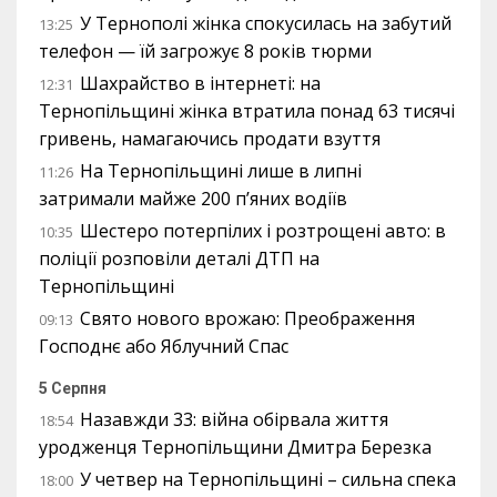
У Тернополі жінка спокусилась на забутий
13:25
телефон — їй загрожує 8 років тюрми
Шахрайство в інтернеті: на
12:31
Тернопільщині жінка втратила понад 63 тисячі
гривень, намагаючись продати взуття
На Тернопільщині лише в липні
11:26
затримали майже 200 п’яних водіїв
Шестеро потерпілих і розтрощені авто: в
10:35
поліції розповіли деталі ДТП на
Тернопільщині
Свято нового врожаю: Преображення
09:13
Господнє або Яблучний Спас
5 Серпня
Назавжди 33: війна обірвала життя
18:54
уродженця Тернопільщини Дмитра Березка
У четвер на Тернопільщині – сильна спека
18:00