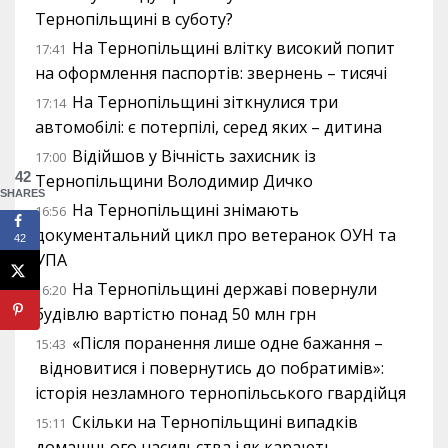
Тернопільщині в суботу?
На Тернопільщині влітку високий попит
17:41
на оформлення паспортів: звернень – тисячі
На Тернопільщині зіткнулися три
17:14
автомобілі: є потерпілі, серед яких – дитина
Відійшов у Вічність захисник із
17:00
42
Тернопільщини Володимир Дичко
SHARES
На Тернопільщині знімають
16:56
документальний цикл про ветеранок ОУН та
42
УПА
На Тернопільщині державі повернули
16:20
будівлю вартістю понад 50 млн грн
«Після поранення лише одне бажання –
15:43
відновитися і повернутись до побратимів»:
історія незламного тернопільського гвардійця
Скільки на Тернопільщині випадків
15:11
домашнього насильства і як карають