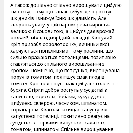
А також доцільно спільно вирощувати цибулю
і моркву, тому що запах цибулі дезорієнтує
шкідників і знижує їхню шкідливість. Але
зверніть увагу: у цій парі морква виростає
великою й соковитою, а цибуля дає врожай
нижчий, ніж в однорідній посадці. Квітучий
кріп приваблює золотоочку, личинки якої
харчуються попелицями, тому рослини, що
сильно вражаються попелицями, позитивно
ставляться до спільного вирощування з
кропом. Помічено, що петрушка, вирощувана
поруч із томатом, поліпшує смак плодів
томату. Кріп поліпшує смак цибулі, столового
буряка. Огірки добре ростуть у сусідстві з
капустою, горохом, бобами, кукурудзою,
цибулею, селерою, часником, шпинатом,
коріандром. Квасоля захищає капусту від
капустяної попелиці, позитивно реагує на
сусідство з огірками, капустою, салатом,
томатом, шпинатом. Спільне вирощування