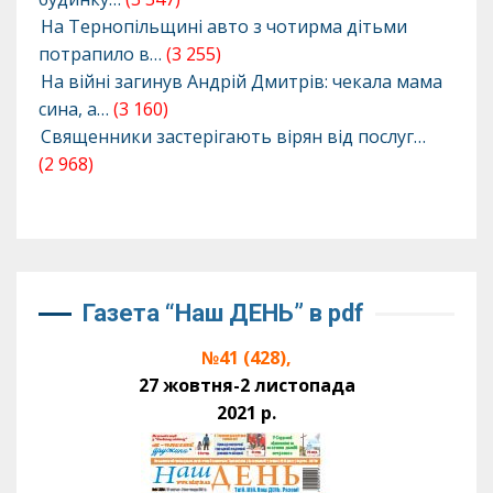
На Тернопільщині авто з чотирма дітьми
потрапило в…
(3 255)
На війні загинув Андрій Дмитрів: чекала мама
сина, а…
(3 160)
Священники застерігають вірян від послуг…
(2 968)
Газета “Наш ДЕНЬ” в pdf
№41 (428),
27 жовтня-2 листопада
2021 р.