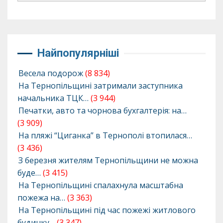
Найпопулярніші
Весела подорож
(8 834)
На Тернопільщині затримали заступника
начальника ТЦК…
(3 944)
Печатки, авто та чорнова бухгалтерія: на…
(3 909)
На пляжі “Циганка” в Тернополі втопилася…
(3 436)
З березня жителям Тернопільщини не можна
буде…
(3 415)
На Тернопільщині спалахнула масштабна
пожежа на…
(3 363)
На Тернопільщині під час пожежі житлового
будинку…
(3 347)