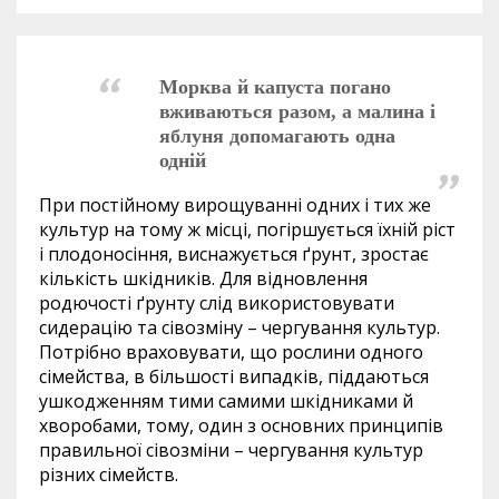
Морква й капуста погано
вживаються разом, а малина і
яблуня допомагають одна
одній
При постійному вирощуванні одних і тих же
культур на тому ж місці, погіршується їхній ріст
і плодоносіння, виснажується ґрунт, зростає
кількість шкідників. Для відновлення
родючості ґрунту слід використовувати
сидерацію та сівозміну – чергування культур.
Потрібно враховувати, що рослини одного
сімейства, в більшості випадків, піддаються
ушкодженням тими самими шкідниками й
хворобами, тому, один з основних принципів
правильної сівозміни – чергування культур
різних сімейств.