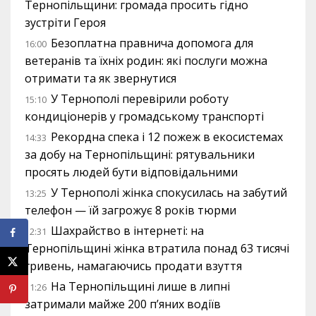
Тернопільщини: громада просить гідно
зустріти Героя
Безоплатна правнича допомога для
16:00
ветеранів та їхніх родин: які послуги можна
отримати та як звернутися
У Тернополі перевірили роботу
15:10
кондиціонерів у громадському транспорті
Рекордна спека і 12 пожеж в екосистемах
14:33
за добу на Тернопільщині: рятувальники
просять людей бути відповідальними
У Тернополі жінка спокусилась на забутий
13:25
телефон — їй загрожує 8 років тюрми
Шахрайство в інтернеті: на
12:31
Тернопільщині жінка втратила понад 63 тисячі
гривень, намагаючись продати взуття
На Тернопільщині лише в липні
11:26
затримали майже 200 п’яних водіїв