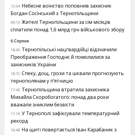
Небесне воїнство поповнив захисник
12:04
Богдан Сосінський з Тернопільщини
Жителі Тернопільщини за сім місяців
09:10
сплатили понад 1,6 млрд грн військового збору
6 Серпня
Тернопільські нацгвардійці відзначили
18:40
Преображення Господнє й помолилися за
захисників України
Спеку, дощ, грози та шквали прогнозують
18:15
тернополянам у п’ятницю
Тернопільщина втратила захисника
17:40
Михайла Скоробогатого: понад два роки
вважали зниклим безвісти
У Тернополі зафіксували температурний
17:18
рекорд
На щиті повертається Іван Карабаник з
16:48