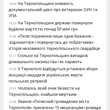
На Тернопільщині знімають
16:56
документальний цикл про ветеранок ОУН та
УПА
На Тернопільщині державі повернули
16:20
будівлю вартістю понад 50 млн грн
«Після поранення лише одне бажання –
15:43
відновитися і повернутись до побратимів»:
історія незламного тернопільського гвардійця
Скільки на Тернопільщині випадків
15:11
домашнього насильства і як карають
У Тернополі відбудуться установчі збори
15:09
асоціації нащадків українських жертв
польських репресій
Чоловіка, який зник безвісти на
13:30
Тернопільщині, знайшли мертвим
Звання «Почесний громадянин міста
13:04
Тернополя» присвоєно 15 мешканцям громади