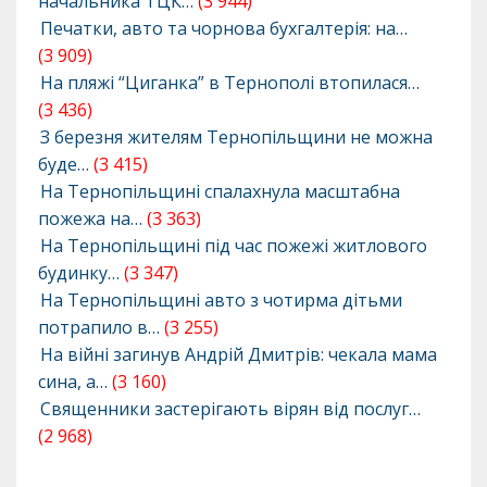
начальника ТЦК…
(3 944)
Печатки, авто та чорнова бухгалтерія: на…
(3 909)
На пляжі “Циганка” в Тернополі втопилася…
(3 436)
З березня жителям Тернопільщини не можна
буде…
(3 415)
На Тернопільщині спалахнула масштабна
пожежа на…
(3 363)
На Тернопільщині під час пожежі житлового
будинку…
(3 347)
На Тернопільщині авто з чотирма дітьми
потрапило в…
(3 255)
На війні загинув Андрій Дмитрів: чекала мама
сина, а…
(3 160)
Священники застерігають вірян від послуг…
(2 968)