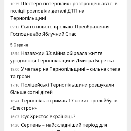
Шестеро потерпілих і розтрощені авто: в
10:35
поліції розповіли деталі ДТП на
Тернопільщині
Свято нового врожаю: Преображення
09:13
Господнє або Яблучний Спас
5 Серпня
Назавжди 33: війна обірвала життя
18:54
уродженця Тернопільщини Дмитра Березка
У четвер на Тернопільщині – сильна спека
18:00
та грози
Поліцейські Тернопільщини розшукали
17:16
більше сотні дітей
Тернопіль отримав 17 нових тролейбусів
16:41
«Електрон»
Ісус Христос Українець?
16:03
Серпень – найскладніший період для
14:30