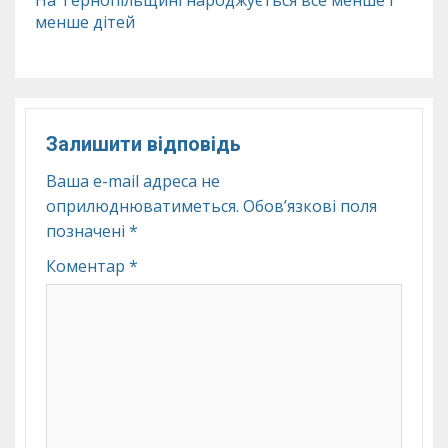
На Тернопільщині народжується все менше і
менше дітей
Залишити відповідь
Ваша e-mail адреса не
оприлюднюватиметься.
Обов’язкові поля
позначені
*
Коментар
*