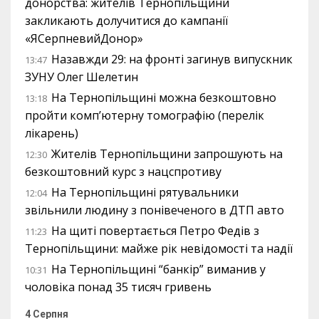
донорства: жителів Тернопільщини
закликають долучитися до кампанії
«ЯСерпневийДонор»
Назавжди 29: на фронті загинув випускник
13:47
ЗУНУ Олег Шелетин
На Тернопільщині можна безкоштовно
13:18
пройти комп’ютерну томографію (перелік
лікарень)
Жителів Тернопільщини запрошують на
12:30
безкоштовний курс з нацспротиву
На Тернопільщині рятувальники
12:04
звільнили людину з понівеченого в ДТП авто
На щиті повертається Петро Федів з
11:23
Тернопільщини: майже рік невідомості та надії
На Тернопільщині “банкір” виманив у
10:31
чоловіка понад 35 тисяч гривень
4 Серпня