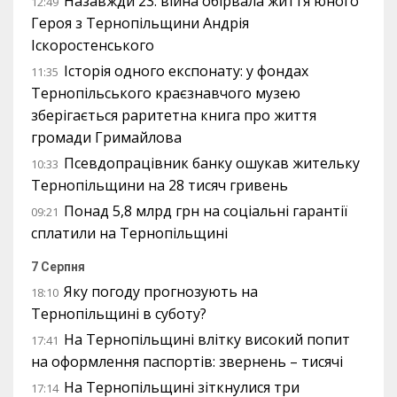
Назавжди 23: війна обірвала життя юного
12:49
Героя з Тернопільщини Андрія
Іскоростенського
Історія одного експонату: у фондах
11:35
Тернопільського краєзнавчого музею
зберігається раритетна книга про життя
громади Гримайлова
Псевдопрацівник банку ошукав жительку
10:33
Тернопільщини на 28 тисяч гривень
Понад 5,8 млрд грн на соціальні гарантії
09:21
сплатили на Тернопільщині
7 Серпня
Яку погоду прогнозують на
18:10
Тернопільщині в суботу?
На Тернопільщині влітку високий попит
17:41
на оформлення паспортів: звернень – тисячі
На Тернопільщині зіткнулися три
17:14