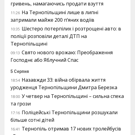
гривень, намагаючись продати взуття
На Тернопільщині лише в липні
11:26
затримали майже 200 п’яних водіїв
Шестеро потерпілих і розтрощені авто: в
10:35
поліції розповіли деталі ДТП на
Тернопільщині
Свято нового врожаю: Преображення
09:13
Господнє або Яблучний Спас
5 Серпня
Назавжди 33: війна обірвала життя
18:54
уродженця Тернопільщини Дмитра Березка
У четвер на Тернопільщині – сильна спека
18:00
та грози
Поліцейські Тернопільщини розшукали
17:16
більше сотні дітей
Тернопіль отримав 17 нових тролейбусів
16:41