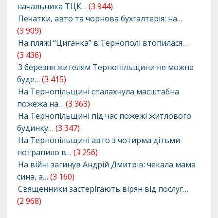
начальника ТЦК…
(3 944)
Печатки, авто та чорнова бухгалтерія: на…
(3 909)
На пляжі “Циганка” в Тернополі втопилася…
(3 436)
З березня жителям Тернопільщини не можна
буде…
(3 415)
На Тернопільщині спалахнула масштабна
пожежа на…
(3 363)
На Тернопільщині під час пожежі житлового
будинку…
(3 347)
На Тернопільщині авто з чотирма дітьми
потрапило в…
(3 256)
На війні загинув Андрій Дмитрів: чекала мама
сина, а…
(3 160)
Священники застерігають вірян від послуг…
(2 968)