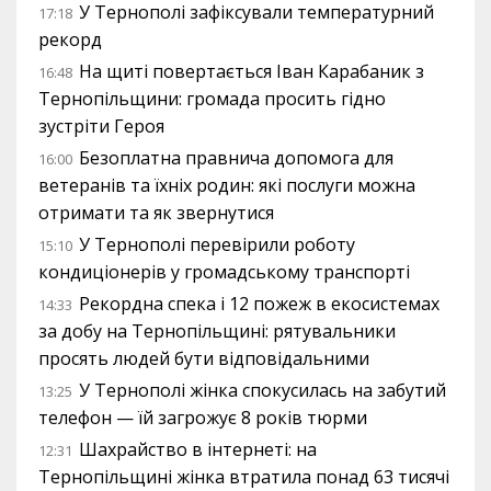
У Тернополі зафіксували температурний
17:18
рекорд
На щиті повертається Іван Карабаник з
16:48
Тернопільщини: громада просить гідно
зустріти Героя
Безоплатна правнича допомога для
16:00
ветеранів та їхніх родин: які послуги можна
отримати та як звернутися
У Тернополі перевірили роботу
15:10
кондиціонерів у громадському транспорті
Рекордна спека і 12 пожеж в екосистемах
14:33
за добу на Тернопільщині: рятувальники
просять людей бути відповідальними
У Тернополі жінка спокусилась на забутий
13:25
телефон — їй загрожує 8 років тюрми
Шахрайство в інтернеті: на
12:31
Тернопільщині жінка втратила понад 63 тисячі