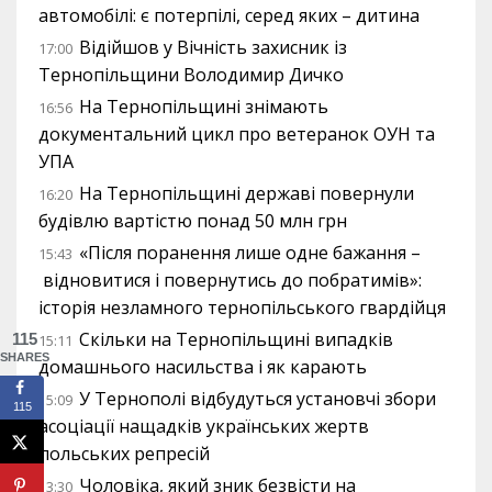
автомобілі: є потерпілі, серед яких – дитина
Відійшов у Вічність захисник із
17:00
Тернопільщини Володимир Дичко
На Тернопільщині знімають
16:56
документальний цикл про ветеранок ОУН та
УПА
На Тернопільщині державі повернули
16:20
будівлю вартістю понад 50 млн грн
«Після поранення лише одне бажання –
15:43
відновитися і повернутись до побратимів»:
історія незламного тернопільського гвардійця
Скільки на Тернопільщині випадків
115
15:11
SHARES
домашнього насильства і як карають
У Тернополі відбудуться установчі збори
15:09
115
асоціації нащадків українських жертв
польських репресій
Чоловіка, який зник безвісти на
13:30