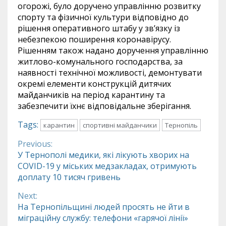
огорожі, було доручено управлінню розвитку
спорту та фізичної культури відповідно до
рішення оперативного штабу у зв’язку із
небезпекою поширення коронавірусу.
Рішенням також надано доручення управлінню
житлово-комунального господарства, за
наявності технічної можливості, демонтувати
окремі елементи конструкцій дитячих
майданчиків на період карантину та
забезпечити їхнє відповідальне зберігання.
Tags:
карантин
спортивні майданчики
Тернопіль
Previous:
Continue
У Тернополі медики, які лікують хворих на
COVID-19 у міських медзакладах, отримують
Reading
доплату 10 тисяч гривень
Next:
На Тернопільщині людей просять не йти в
міграційну службу: телефони «гарячої лінії»