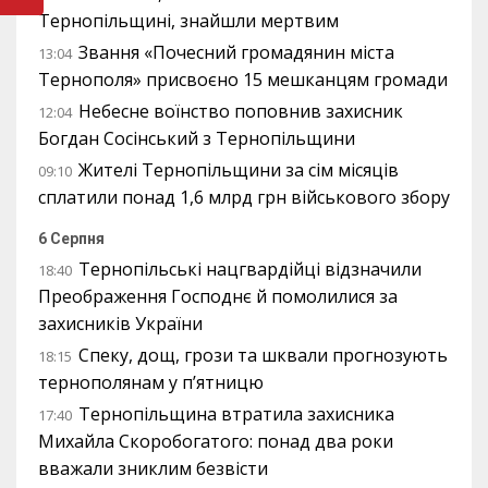
Тернопільщині, знайшли мертвим
Звання «Почесний громадянин міста
13:04
Тернополя» присвоєно 15 мешканцям громади
Небесне воїнство поповнив захисник
12:04
Богдан Сосінський з Тернопільщини
Жителі Тернопільщини за сім місяців
09:10
сплатили понад 1,6 млрд грн військового збору
6 Серпня
Тернопільські нацгвардійці відзначили
18:40
Преображення Господнє й помолилися за
захисників України
Спеку, дощ, грози та шквали прогнозують
18:15
тернополянам у п’ятницю
Тернопільщина втратила захисника
17:40
Михайла Скоробогатого: понад два роки
вважали зниклим безвісти