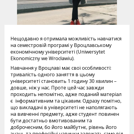
Нещодавно я отримала можливість навчатися
на семестровій програмі у Вроцлавському
економічному університеті (Uniwersytet
Ekonomiczny we Wrocławiu).
Навчання у Вроцлаві має свої особливості:
тривалість одного заняття в цьому
університеті становить 1 годину 30 хвилин –
довше, ніж у нас. Проте цей час завжди
проходить непомітно, адже поданий матеріал
є інформативним та цікавим. Одразу помітно,
що викладачі в університеті не наполягають
на вивченні предмету, адже студент повинен
бути достатньо вмотивованим та
доброчесним, бо його майбутнє, рівень його
знань та професійні навички залежать саме від