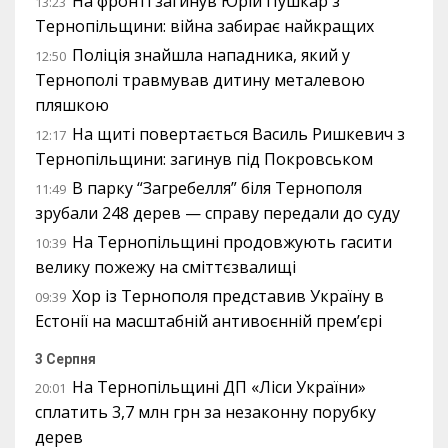
На фронті загинув Юрій Пушкар з
13:23
Тернопільщини: війна забирає найкращих
Поліція знайшла нападника, який у
12:50
Тернополі травмував дитину металевою
пляшкою
На щиті повертається Василь Ришкевич з
12:17
Тернопільщини: загинув під Покровськом
В парку “Загребелля” біля Тернополя
11:49
зрубали 248 дерев — справу передали до суду
На Тернопільщині продовжують гасити
10:39
велику пожежу на сміттєзвалищі
Хор із Тернополя представив Україну в
09:39
Естонії на масштабній антивоєнній прем’єрі
3 Серпня
На Тернопільщині ДП «Ліси України»
20:01
сплатить 3,7 млн грн за незаконну порубку
дерев