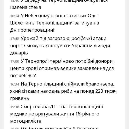
У середу на Тернопільщині очікується
18:40
шалена спека
У Небесному строю захисник Олег
18:14
Шелетин з Тернопільщини: загинув на
Дніпропетровщині
Урожай під загрозою: російські атаки
17:48
портів можуть коштувати Україні мільярди
доларів
У Тернополі терміново потрібні донори:
17:09
центр крові отримав велике замовлення для
потреб ЗСУ
На Тернопільщині спіймали браконьєра,
16:34
який сітками наловив риби на понад 220 тисяч
гривень
Смертельна ДТП на Тернопільщині:
15:38
медики не врятували життя 16-річного
мотоцикліста