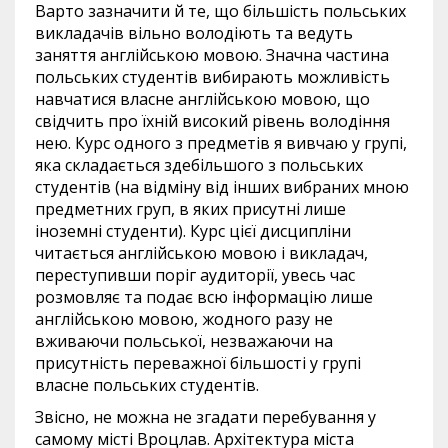
Варто зазначити й те, що більшість польських
викладачів вільно володіють та ведуть
заняття англійською мовою. Значна частина
польських студентів вибирають можливість
навчатися власне англійською мовою, що
свідчить про їхній високий рівень володіння
нею. Курс одного з предметів я вивчаю у групі,
яка складається здебільшого з польських
студентів (на відміну від інших вибраних мною
предметних груп, в яких присутні лише
іноземні студенти). Курс цієї дисципліни
читається англійською мовою і викладач,
переступивши поріг аудиторії, увесь час
розмовляє та подає всю інформацію лише
англійською мовою, жодного разу не
вживаючи польської, незважаючи на
присутність переважної більшості у групі
власне польських студентів.
Звісно, не можна не згадати перебування у
самому місті Вроцлав. Архітектура міста