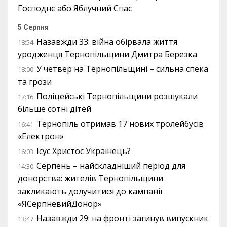
Господнє або Яблучний Спас
5 Серпня
Назавжди 33: війна обірвала життя
18:54
уродженця Тернопільщини Дмитра Березка
У четвер на Тернопільщині – сильна спека
18:00
та грози
Поліцейські Тернопільщини розшукали
17:16
більше сотні дітей
Тернопіль отримав 17 нових тролейбусів
16:41
«Електрон»
Ісус Христос Українець?
16:03
Серпень – найскладніший період для
14:30
донорства: жителів Тернопільщини
закликають долучитися до кампанії
«ЯСерпневийДонор»
Назавжди 29: на фронті загинув випускник
13:47