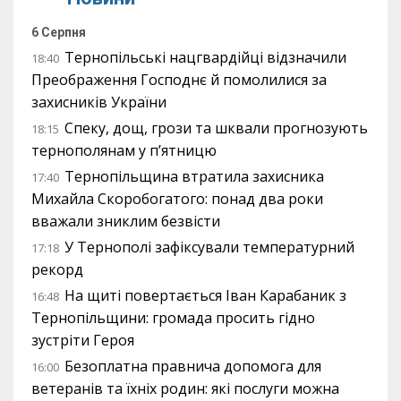
6 Серпня
Тернопільські нацгвардійці відзначили
18:40
Преображення Господнє й помолилися за
захисників України
Спеку, дощ, грози та шквали прогнозують
18:15
тернополянам у п’ятницю
Тернопільщина втратила захисника
17:40
Михайла Скоробогатого: понад два роки
вважали зниклим безвісти
У Тернополі зафіксували температурний
17:18
рекорд
На щиті повертається Іван Карабаник з
16:48
Тернопільщини: громада просить гідно
зустріти Героя
Безоплатна правнича допомога для
16:00
ветеранів та їхніх родин: які послуги можна