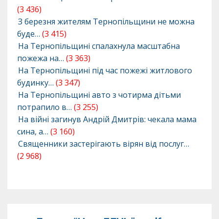
(3 436)
З березня жителям Тернопільщини не можна
буде…
(3 415)
На Тернопільщині спалахнула масштабна
пожежа на…
(3 363)
На Тернопільщині під час пожежі житлового
будинку…
(3 347)
На Тернопільщині авто з чотирма дітьми
потрапило в…
(3 255)
На війні загинув Андрій Дмитрів: чекала мама
сина, а…
(3 160)
Священники застерігають вірян від послуг…
(2 968)