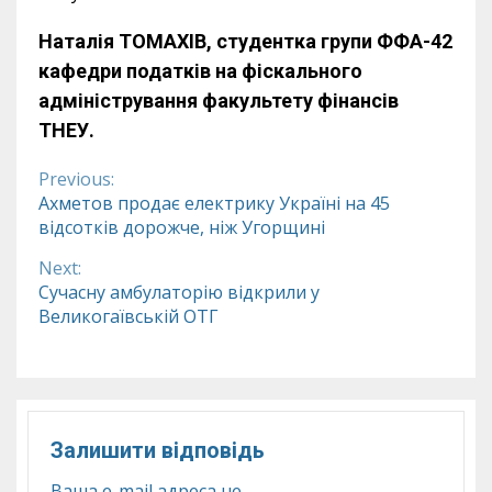
Наталія ТОМАХІВ,
студентка групи ФФА-42
кафедри податків на фіскального
адміністрування факультету фінансів
ТНЕУ.
Previous:
Continue
Ахметов продає електрику Україні на 45
відсотків дорожче, ніж Угорщині
Reading
Next:
Сучасну амбулаторію відкрили у
Великогаївській ОТГ
Залишити відповідь
Ваша e-mail адреса не