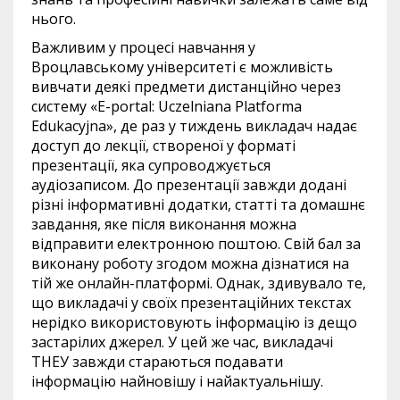
нього.
Важливим у процесі навчання у
Вроцлавському університеті є можливість
вивчати деякі предмети дистанційно через
систему «E-portal: Uczelniana Platforma
Edukacyjna», де раз у тиждень викладач надає
доступ до лекції, створеної у форматі
презентації, яка супроводжується
аудіозаписом. До презентації завжди додані
різні інформативні додатки, статті та домашнє
завдання, яке після виконання можна
відправити електронною поштою. Свій бал за
виконану роботу згодом можна дізнатися на
тій же онлайн-платформі. Однак, здивувало те,
що викладачі у своїх презентаційних текстах
нерідко використовують інформацію із дещо
застарілих джерел. У цей же час, викладачі
ТНЕУ завжди стараються подавати
інформацію найновішу і найактуальнішу.