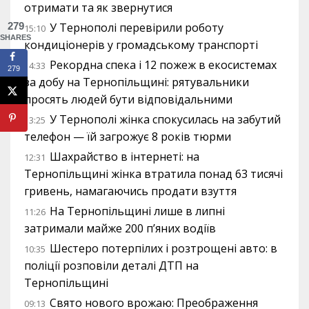
отримати та як звернутися
279
У Тернополі перевірили роботу
15:10
SHARES
кондиціонерів у громадському транспорті
Рекордна спека і 12 пожеж в екосистемах
14:33
279
за добу на Тернопільщині: рятувальники
просять людей бути відповідальними
У Тернополі жінка спокусилась на забутий
13:25
телефон — їй загрожує 8 років тюрми
Шахрайство в інтернеті: на
12:31
Тернопільщині жінка втратила понад 63 тисячі
гривень, намагаючись продати взуття
На Тернопільщині лише в липні
11:26
затримали майже 200 п’яних водіїв
Шестеро потерпілих і розтрощені авто: в
10:35
поліції розповіли деталі ДТП на
Тернопільщині
Свято нового врожаю: Преображення
09:13