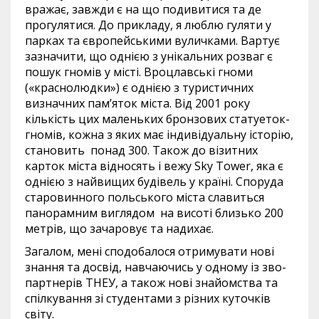
вражає, завжди є на що подивитися та де
прогулятися. До прикладу, я люблю гуляти у
парках та європейськими вуличками. Вартує
зазначити, що однією з унікальних розваг є
пошук гномів у місті. Вроцлавські гноми
(«краснолюдки») є однією з туристичних
визначних пам’яток міста. Від 2001 року
кількість цих маленьких бронзових статуеток-
гномів, кожна з яких має індивідуальну історію,
становить понад 300. Також до візитних
карток міста відносять і вежу Sky Tower, яка є
однією з найвищих будівель у країні. Споруда
старовинного польського міста славиться
панорамним виглядом на висоті близько 200
метрів, що зачаровує та надихає.
Загалом, мені сподобалося отримувати нові
знання та досвід, навчаючись у одному із зво-
партнерів ТНЕУ, а також нові знайомства та
спілкування зі студентами з різних куточків
світу.