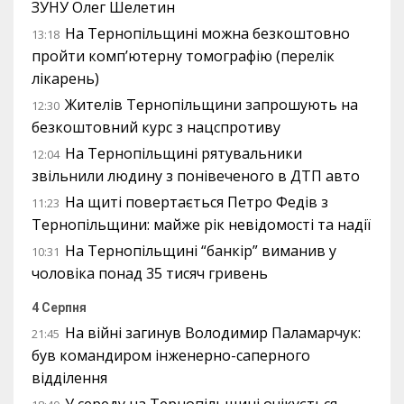
ЗУНУ Олег Шелетин
На Тернопільщині можна безкоштовно
13:18
пройти комп’ютерну томографію (перелік
лікарень)
Жителів Тернопільщини запрошують на
12:30
безкоштовний курс з нацспротиву
На Тернопільщині рятувальники
12:04
звільнили людину з понівеченого в ДТП авто
На щиті повертається Петро Федів з
11:23
Тернопільщини: майже рік невідомості та надії
На Тернопільщині “банкір” виманив у
10:31
чоловіка понад 35 тисяч гривень
4 Серпня
На війні загинув Володимир Паламарчук:
21:45
був командиром інженерно-саперного
відділення