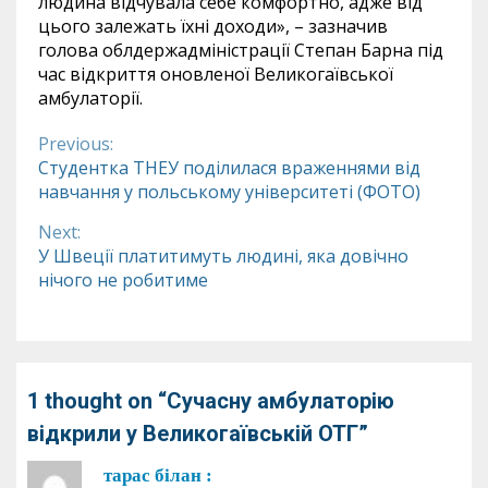
людина відчувала себе комфортно, адже від
цього залежать їхні доходи», – зазначив
голова облдержадміністрації Степан Барна під
час відкриття оновленої Великогаївської
амбулаторії.
Previous:
Continue
Студентка ТНЕУ поділилася враженнями від
навчання у польському університеті (ФОТО)
Reading
Next:
У Швеції платитимуть людині, яка довічно
нічого не робитиме
1 thought on “
Сучасну амбулаторію
відкрили у Великогаївській ОТГ
”
тарас білан
: