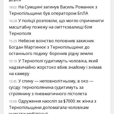
На Сумщині загинув Василь Романюк з
18:02
Тернопільщини: був оператором БпЛА
У поліції розповіли, що могло спричинити
16:28
масштабну пожежу на сміттєзвалищі біля
Тернополя
Небесне воїнство поповнив захисник
15:29
Богдан Мартинюк з Тернопільщини: до
останнього подиху боронив рідну землю
У Тернополі судитимуть чоловіка, який
15:19
надзвичайно жорстоко вбив знайому і знімав
на камеру
У спину — неповнолітньому, в око —
13:45
сусіду: тернополянина судитимуть за
стрілянину з пневматичного пістолета
Одруження наосліп за $7000: як жінка з
13:00
Тернопільщини допомагала чоловікам
уникати мобілізації