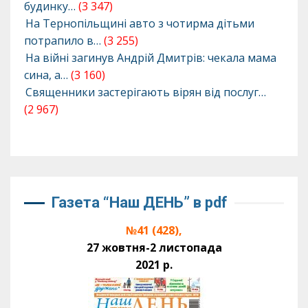
будинку…
(3 347)
На Тернопільщині авто з чотирма дітьми
потрапило в…
(3 255)
На війні загинув Андрій Дмитрів: чекала мама
сина, а…
(3 160)
Священники застерігають вірян від послуг…
(2 967)
Газета “Наш ДЕНЬ” в pdf
№41 (428),
27 жовтня-2 листопада
2021 р.