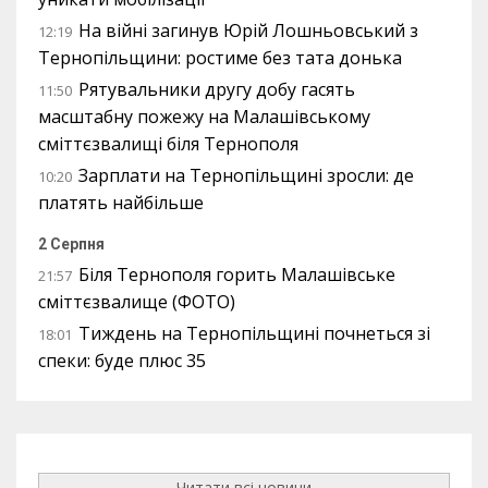
На війні загинув Юрій Лошньовський з
12:19
Тернопільщини: ростиме без тата донька
Рятувальники другу добу гасять
11:50
масштабну пожежу на Малашівському
сміттєзвалищі біля Тернополя
Зарплати на Тернопільщині зросли: де
10:20
платять найбільше
2 Серпня
Біля Тернополя горить Малашівське
21:57
сміттєзвалище (ФОТО)
Тиждень на Тернопільщині почнеться зі
18:01
спеки: буде плюс 35
Читати всі новини