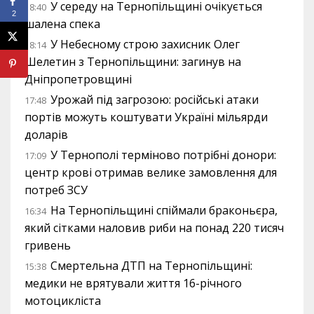
У середу на Тернопільщині очікується
18:40
2
шалена спека
У Небесному строю захисник Олег
18:14
Шелетин з Тернопільщини: загинув на
Дніпропетровщині
Урожай під загрозою: російські атаки
17:48
портів можуть коштувати Україні мільярди
доларів
У Тернополі терміново потрібні донори:
17:09
центр крові отримав велике замовлення для
потреб ЗСУ
На Тернопільщині спіймали браконьєра,
16:34
який сітками наловив риби на понад 220 тисяч
гривень
Смертельна ДТП на Тернопільщині:
15:38
медики не врятували життя 16-річного
мотоцикліста