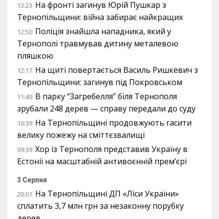
На фронті загинув Юрій Пушкар з
13:23
Тернопільщини: війна забирає найкращих
Поліція знайшла нападника, який у
12:50
Тернополі травмував дитину металевою
пляшкою
На щиті повертається Василь Ришкевич з
12:17
Тернопільщини: загинув під Покровськом
В парку “Загребелля” біля Тернополя
11:49
зрубали 248 дерев — справу передали до суду
На Тернопільщині продовжують гасити
10:39
велику пожежу на сміттєзвалищі
Хор із Тернополя представив Україну в
09:39
Естонії на масштабній антивоєнній прем’єрі
3 Серпня
На Тернопільщині ДП «Ліси України»
20:01
сплатить 3,7 млн грн за незаконну порубку
дерев