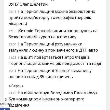
ЗУНУ Олег Шелетин
На Тернопільщині можна безкоштовно
13:18
пройти комп’ютерну томографію (перелік
лікарень)
Жителів Тернопільщини запрошують на
12:30
безкоштовний курс з нацспротиву
На Тернопільщині рятувальники
12:04
звільнили людину з понівеченого в ДТП авто
На щиті повертається Петро Федів з
11:23
Тернопільщини: майже рік невідомості та надії
На Тернопільщині “банкір” виманив у
10:31
чоловіка понад 35 тисяч гривень
4 Серпня
На війні загинув Володимир Паламарчук:
21:45
був командиром інженерно-саперного
2
SHARES
відділення