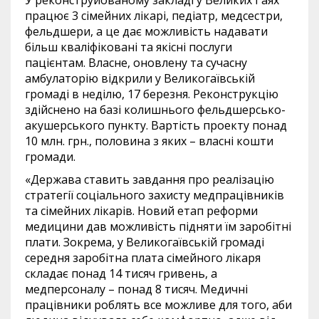
У реконструйованому закладі у Великих Гаях
працює 3 сімейних лікарі, педіатр, медсестри,
фельдшери, а це дає можливість надавати
більш кваліфіковані та якісні послуги
пацієнтам. Власне, оновлену та сучасну
амбулаторію відкрили у Великогаївській
громаді в неділю, 17 березня. Реконструкцію
здійснено на базі колишнього фельдшерсько-
акушерського пункту. Вартість проекту понад
10 млн. грн., половина з яких – власні кошти
громади.
«Держава ставить завдання про реалізацію
стратегії соціального захисту медпрацівників
та сімейних лікарів. Новий етап реформи
медицини дав можливість підняти їм заробітні
плати. Зокрема, у Великогаївській громаді
середня заробітна плата сімейного лікаря
складає понад 14 тисяч гривень, а
медперсоналу – понад 8 тисяч. Медичні
працівники роблять все можливе для того, аби