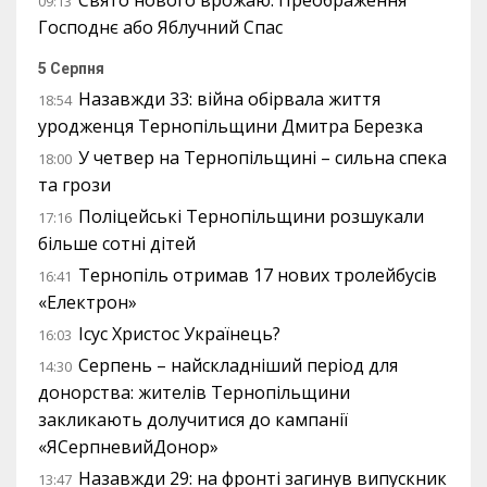
Свято нового врожаю: Преображення
09:13
Господнє або Яблучний Спас
5 Серпня
Назавжди 33: війна обірвала життя
18:54
уродженця Тернопільщини Дмитра Березка
У четвер на Тернопільщині – сильна спека
18:00
та грози
Поліцейські Тернопільщини розшукали
17:16
більше сотні дітей
Тернопіль отримав 17 нових тролейбусів
16:41
«Електрон»
Ісус Христос Українець?
16:03
Серпень – найскладніший період для
14:30
донорства: жителів Тернопільщини
закликають долучитися до кампанії
«ЯСерпневийДонор»
Назавжди 29: на фронті загинув випускник
13:47