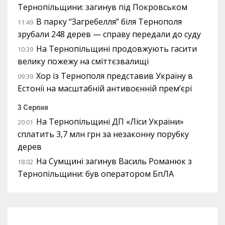
Тернопільщини: загинув під Покровськом
В парку “Загребелля” біля Тернополя
11:49
зрубали 248 дерев — справу передали до суду
На Тернопільщині продовжують гасити
10:39
велику пожежу на сміттєзвалищі
Хор із Тернополя представив Україну в
09:39
Естонії на масштабній антивоєнній прем’єрі
3 Серпня
На Тернопільщині ДП «Ліси України»
20:01
сплатить 3,7 млн грн за незаконну порубку
дерев
На Сумщині загинув Василь Романюк з
18:02
Тернопільщини: був оператором БпЛА