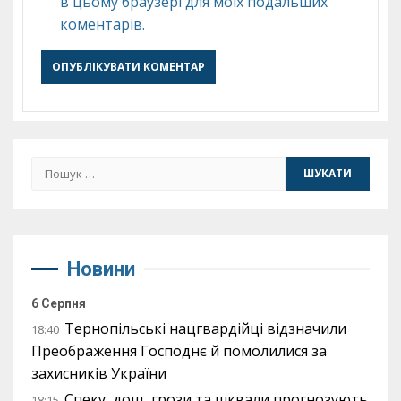
в цьому браузері для моїх подальших
коментарів.
Пошук:
Новини
6 Серпня
Тернопільські нацгвардійці відзначили
18:40
Преображення Господнє й помолилися за
захисників України
Спеку, дощ, грози та шквали прогнозують
18:15