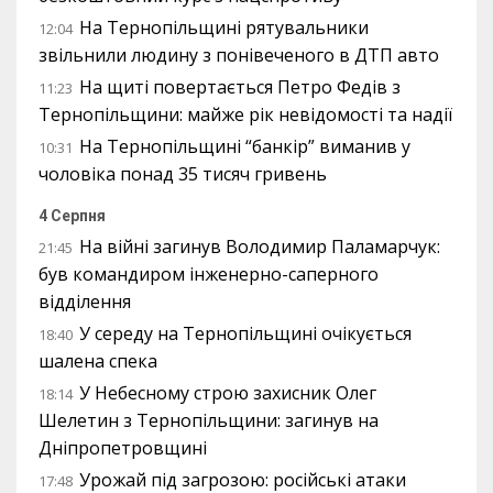
На Тернопільщині рятувальники
12:04
звільнили людину з понівеченого в ДТП авто
На щиті повертається Петро Федів з
11:23
Тернопільщини: майже рік невідомості та надії
На Тернопільщині “банкір” виманив у
10:31
чоловіка понад 35 тисяч гривень
4 Серпня
На війні загинув Володимир Паламарчук:
21:45
був командиром інженерно-саперного
відділення
У середу на Тернопільщині очікується
18:40
шалена спека
У Небесному строю захисник Олег
18:14
Шелетин з Тернопільщини: загинув на
Дніпропетровщині
Урожай під загрозою: російські атаки
17:48