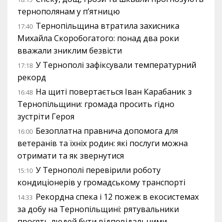
тернополянам у п’ятницю
Тернопільщина втратила захисника
17:40
Михайла Скоробогатого: понад два роки
вважали зниклим безвісти
У Тернополі зафіксували температурний
17:18
рекорд
На щиті повертається Іван Карабаник з
16:48
Тернопільщини: громада просить гідно
зустріти Героя
Безоплатна правнича допомога для
16:00
ветеранів та їхніх родин: які послуги можна
отримати та як звернутися
У Тернополі перевірили роботу
15:10
кондиціонерів у громадському транспорті
Рекордна спека і 12 пожеж в екосистемах
14:33
за добу на Тернопільщині: рятувальники
просять людей бути відповідальними