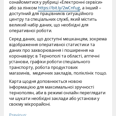
ознайомитися у рубриці «Електронні сервіси»
або за лінком
https
://
bit
.
ly
/2
wCnfug
, а інший
–
доступний для працівників ситуаційного
центру та спеціальних служб, який містить
великий набір даних, що необхідні для
оперативної роботи.
Серед даних, що доступні мешканцям, зокрема
відображення оперативної статистики та
даних про захворювання і поширення на
коронавірус в Тернополі та області, аптечні
установи, графіки роботи спеціального
транспорту, робота продуктових
магазинів,
медичних закладів, поліклінік тощо.
Карта щодня доповнюється новою
інформацією для максимальної зручності
тернополян, аби в режимі онлайн переглядати
чи шукати необхідні заклади або установи у
своєму мікрорайоні.
Previous: