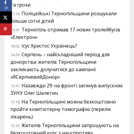
та грози
19
Поліцейські Тернопільщини розшукали
17:16
більше сотні дітей
Тернопіль отримав 17 нових тролейбусів
16:41
«Електрон»
Ісус Христос Українець?
16:03
Серпень – найскладніший період для
14:30
донорства: жителів Тернопільщини
закликають долучитися до кампанії
«ЯСерпневийДонор»
Назавжди 29: на фронті загинув випускник
13:47
ЗУНУ Олег Шелетин
На Тернопільщині можна безкоштовно
13:18
пройти комп’ютерну томографію (перелік
лікарень)
Жителів Тернопільщини запрошують на
12:30
безкоштовний курс з нацспротиву