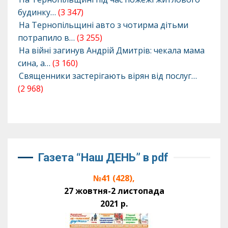
будинку…
(3 347)
На Тернопільщині авто з чотирма дітьми
потрапило в…
(3 255)
На війні загинув Андрій Дмитрів: чекала мама
сина, а…
(3 160)
Священники застерігають вірян від послуг…
(2 968)
Газета “Наш ДЕНЬ” в pdf
№41 (428),
27 жовтня-2 листопада
2021 р.