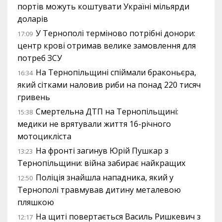
портів можуть коштувати Україні мільярди
доларів
У Тернополі терміново потрібні донори:
17:09
центр крові отримав велике замовлення для
потреб ЗСУ
На Тернопільщині спіймали браконьєра,
16:34
який сітками наловив риби на понад 220 тисяч
гривень
Смертельна ДТП на Тернопільщині:
15:38
медики не врятували життя 16-річного
мотоцикліста
На фронті загинув Юрій Пушкар з
13:23
Тернопільщини: війна забирає найкращих
Поліція знайшла нападника, який у
12:50
Тернополі травмував дитину металевою
пляшкою
На щиті повертається Василь Ришкевич з
12:17