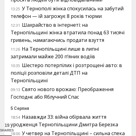
У Тернополі жінка спокусилась на забутий
13:25
телефон — їй загрожує 8 років тюрми
Шахрайство в інтернеті: на
12:31
Тернопільщині жінка втратила понад 63 тисячі
гривень, намагаючись продати взуття
На Тернопільщині лише в липні
11:26
затримали майже 200 п’яних водіїв
Шестеро потерпілих і розтрощені авто: в
10:35
поліції розповіли деталі ДТП на
Тернопільщині
Свято нового врожаю: Преображення
09:13
Господнє або Яблучний Спас
5 Серпня
Назавжди 33: війна обірвала життя
18:54
уродженця Тернопільщини Дмитра Березка
19
SHARES
У четвер на Тернопільщині – сильна спека
18:00