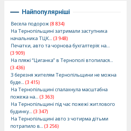
Найпопулярніші
Весела подорож
(8 834)
На Тернопільщині затримали заступника
начальника ТЦК…
(3 948)
Печатки, авто та чорнова бухгалтерія: на…
(3 909)
На пляжі “Циганка” в Тернополі втопилася…
(3 436)
З березня жителям Тернопільщини не можна
буде…
(3 415)
На Тернопільщині спалахнула масштабна
пожежа на…
(3 363)
На Тернопільщині під час пожежі житлового
будинку…
(3 347)
На Тернопільщині авто з чотирма дітьми
потрапило в…
(3 256)