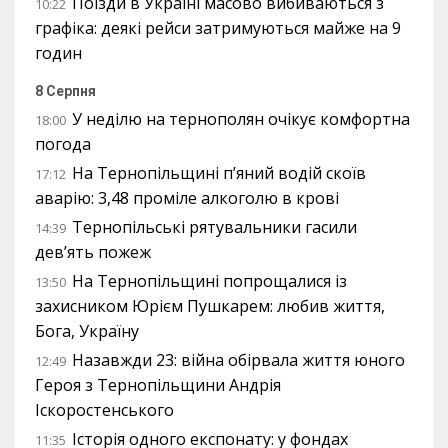
Поїзди в Україні масово вибиваються з
10:22
графіка: деякі рейси затримуються майже на 9
годин
8 Серпня
У неділю на тернополян очікує комфортна
18:00
погода
На Тернопільщині п’яний водій скоїв
17:12
аварію: 3,48 проміле алкоголю в крові
Тернопільські рятувальники гасили
14:39
дев’ять пожеж
На Тернопільщині попрощалися із
13:50
захисником Юрієм Пушкарем: любив життя,
Бога, Україну
Назавжди 23: війна обірвала життя юного
12:49
Героя з Тернопільщини Андрія
Іскоростенського
Історія одного експонату: у фондах
11:35