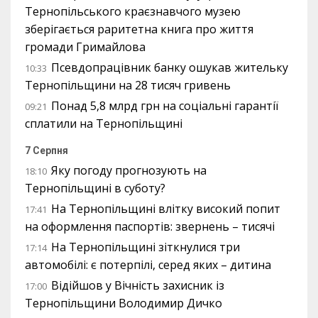
Тернопільського краєзнавчого музею
зберігається раритетна книга про життя
громади Гримайлова
Псевдопрацівник банку ошукав жительку
10:33
Тернопільщини на 28 тисяч гривень
Понад 5,8 млрд грн на соціальні гарантії
09:21
сплатили на Тернопільщині
7 Серпня
Яку погоду прогнозують на
18:10
Тернопільщині в суботу?
На Тернопільщині влітку високий попит
17:41
на оформлення паспортів: звернень – тисячі
На Тернопільщині зіткнулися три
17:14
автомобілі: є потерпілі, серед яких – дитина
Відійшов у Вічність захисник із
17:00
Тернопільщини Володимир Дичко