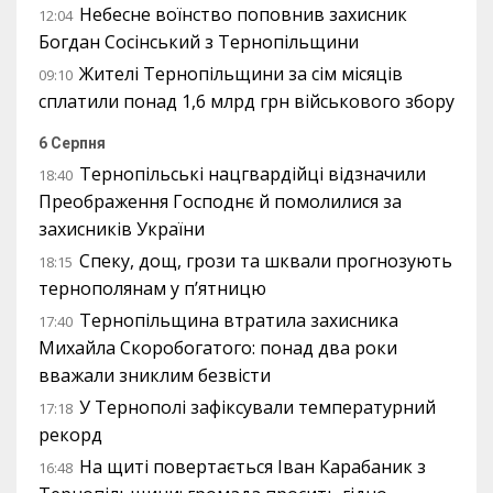
Небесне воїнство поповнив захисник
12:04
Богдан Сосінський з Тернопільщини
Жителі Тернопільщини за сім місяців
09:10
сплатили понад 1,6 млрд грн військового збору
6 Серпня
Тернопільські нацгвардійці відзначили
18:40
Преображення Господнє й помолилися за
захисників України
Спеку, дощ, грози та шквали прогнозують
18:15
тернополянам у п’ятницю
Тернопільщина втратила захисника
17:40
Михайла Скоробогатого: понад два роки
вважали зниклим безвісти
У Тернополі зафіксували температурний
17:18
рекорд
На щиті повертається Іван Карабаник з
16:48