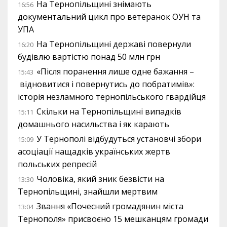
На Тернопільщині знімають
16:56
документальний цикл про ветеранок ОУН та
УПА
На Тернопільщині державі повернули
16:20
будівлю вартістю понад 50 млн грн
«Після поранення лише одне бажання –
15:43
відновитися і повернутись до побратимів»:
історія незламного тернопільського гвардійця
Скільки на Тернопільщині випадків
15:11
домашнього насильства і як карають
У Тернополі відбудуться установчі збори
15:09
асоціації нащадків українських жертв
польських репресій
Чоловіка, який зник безвісти на
13:30
Тернопільщині, знайшли мертвим
Звання «Почесний громадянин міста
13:04
Тернополя» присвоєно 15 мешканцям громади