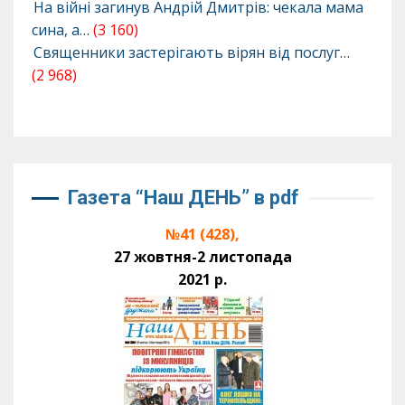
На війні загинув Андрій Дмитрів: чекала мама
сина, а…
(3 160)
Священники застерігають вірян від послуг…
(2 968)
Газета “Наш ДЕНЬ” в pdf
№41 (428),
27 жовтня-2 листопада
2021 р.