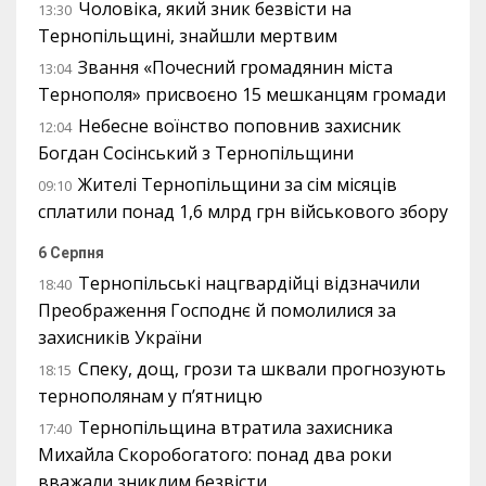
Чоловіка, який зник безвісти на
13:30
Тернопільщині, знайшли мертвим
Звання «Почесний громадянин міста
13:04
Тернополя» присвоєно 15 мешканцям громади
Небесне воїнство поповнив захисник
12:04
Богдан Сосінський з Тернопільщини
Жителі Тернопільщини за сім місяців
09:10
сплатили понад 1,6 млрд грн військового збору
6 Серпня
Тернопільські нацгвардійці відзначили
18:40
Преображення Господнє й помолилися за
захисників України
Спеку, дощ, грози та шквали прогнозують
18:15
тернополянам у п’ятницю
Тернопільщина втратила захисника
17:40
Михайла Скоробогатого: понад два роки
вважали зниклим безвісти