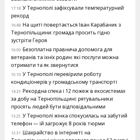
У Тернополі зафіксували температурний
17:18
рекорд
На щиті повертається Іван Карабаник з
16:48
Тернопільщини: громада просить гідно
зустріти Героя
Безоплатна правнича допомога для
16:00
ветеранів та їхніх родин: які послуги можна
отримати та як звернутися
У Тернополі перевірили роботу
15:10
кондиціонерів у громадському транспорті
Рекордна спека і 12 пожеж в екосистемах
14:33
за добу на Тернопільщині: рятувальники
просять людей бути відповідальними
У Тернополі жінка спокусилась на забутий
13:25
телефон — їй загрожує 8 років тюрми
Шахрайство в інтернеті: на
12:31