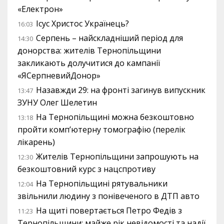
«Електрон»
Ісус Христос Українець?
16:03
Серпень – найскладніший період для
14:30
донорства: жителів Тернопільщини
закликають долучитися до кампанії
«ЯСерпневийДонор»
Назавжди 29: на фронті загинув випускник
13:47
ЗУНУ Олег Шелетин
На Тернопільщині можна безкоштовно
13:18
пройти комп’ютерну томографію (перелік
лікарень)
Жителів Тернопільщини запрошують на
12:30
безкоштовний курс з нацспротиву
На Тернопільщині рятувальники
12:04
звільнили людину з понівеченого в ДТП авто
На щиті повертається Петро Федів з
11:23
Тернопільщини: майже рік невідомості та надії