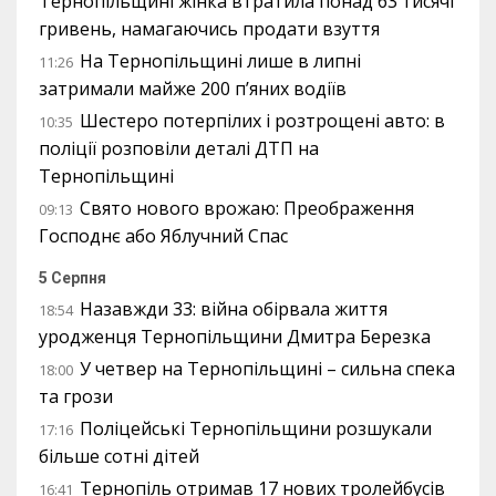
Тернопільщині жінка втратила понад 63 тисячі
гривень, намагаючись продати взуття
На Тернопільщині лише в липні
11:26
затримали майже 200 п’яних водіїв
Шестеро потерпілих і розтрощені авто: в
10:35
поліції розповіли деталі ДТП на
Тернопільщині
Свято нового врожаю: Преображення
09:13
Господнє або Яблучний Спас
5 Серпня
Назавжди 33: війна обірвала життя
18:54
уродженця Тернопільщини Дмитра Березка
У четвер на Тернопільщині – сильна спека
18:00
та грози
Поліцейські Тернопільщини розшукали
17:16
більше сотні дітей
Тернопіль отримав 17 нових тролейбусів
16:41