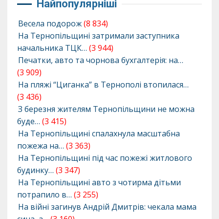
Найпопулярніші
Весела подорож
(8 834)
На Тернопільщині затримали заступника
начальника ТЦК…
(3 944)
Печатки, авто та чорнова бухгалтерія: на…
(3 909)
На пляжі “Циганка” в Тернополі втопилася…
(3 436)
З березня жителям Тернопільщини не можна
буде…
(3 415)
На Тернопільщині спалахнула масштабна
пожежа на…
(3 363)
На Тернопільщині під час пожежі житлового
будинку…
(3 347)
На Тернопільщині авто з чотирма дітьми
потрапило в…
(3 255)
На війні загинув Андрій Дмитрів: чекала мама