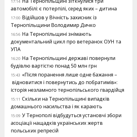
На Тернопільщині зіткнулися три
17:14
автомобілі: є потерпілі, серед яких – дитина
Відійшов у Вічність захисник із
17:00
Тернопільщини Володимир Дичко
На Тернопільщині знімають
16:56
документальний цикл про ветеранок ОУН та
УПА
На Тернопільщині державі повернули
16:20
будівлю вартістю понад 50 млн грн
«Після поранення лише одне бажання –
15:43
відновитися і повернутись до побратимів»:
історія незламного тернопільського гвардійця
Скільки на Тернопільщині випадків
15:11
домашнього насильства і як карають
У Тернополі відбудуться установчі збори
15:09
асоціації нащадків українських жертв
польських репресій