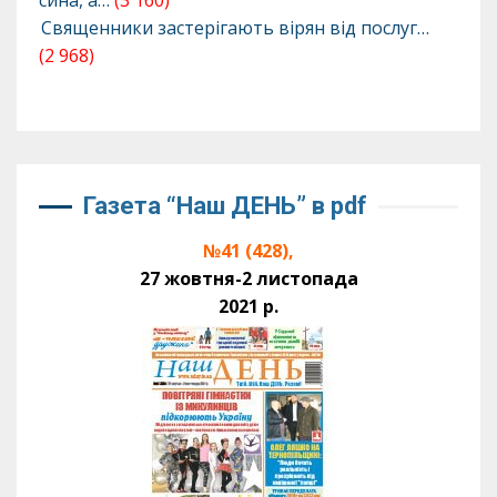
сина, а…
(3 160)
Священники застерігають вірян від послуг…
(2 968)
Газета “Наш ДЕНЬ” в pdf
№41 (428),
27 жовтня-2 листопада
2021 р.