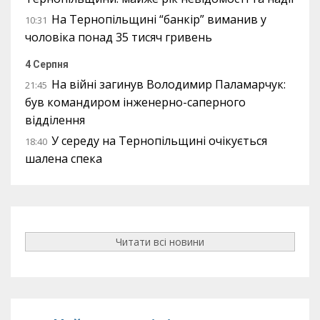
На Тернопільщині “банкір” виманив у
10:31
чоловіка понад 35 тисяч гривень
4 Серпня
На війні загинув Володимир Паламарчук:
21:45
був командиром інженерно-саперного
відділення
У середу на Тернопільщині очікується
18:40
шалена спека
Читати всі новини