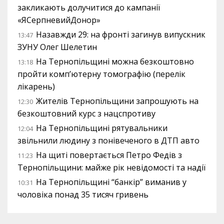
закликають долучитися до кампанії
«ЯСерпневийДонор»
Назавжди 29: на фронті загинув випускник
13:47
ЗУНУ Олег Шелетин
На Тернопільщині можна безкоштовно
13:18
пройти комп’ютерну томографію (перелік
лікарень)
Жителів Тернопільщини запрошують на
12:30
безкоштовний курс з нацспротиву
На Тернопільщині рятувальники
12:04
звільнили людину з понівеченого в ДТП авто
На щиті повертається Петро Федів з
11:23
Тернопільщини: майже рік невідомості та надії
На Тернопільщині “банкір” виманив у
10:31
чоловіка понад 35 тисяч гривень