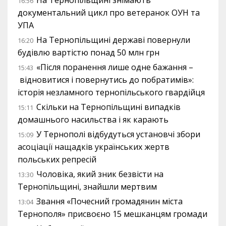
На Тернопільщині знімають
16:56
документальний цикл про ветеранок ОУН та
УПА
На Тернопільщині державі повернули
16:20
будівлю вартістю понад 50 млн грн
«Після поранення лише одне бажання –
15:43
відновитися і повернутись до побратимів»:
історія незламного тернопільського гвардійця
Скільки на Тернопільщині випадків
15:11
домашнього насильства і як карають
У Тернополі відбудуться установчі збори
15:09
асоціації нащадків українських жертв
польських репресій
Чоловіка, який зник безвісти на
13:30
Тернопільщині, знайшли мертвим
Звання «Почесний громадянин міста
13:04
Тернополя» присвоєно 15 мешканцям громади