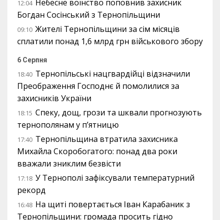
Небесне воїнство поповнив захисник
12:04
Богдан Сосінський з Тернопільщини
Жителі Тернопільщини за сім місяців
09:10
сплатили понад 1,6 млрд грн військового збору
6 Серпня
Тернопільські нацгвардійці відзначили
18:40
Преображення Господнє й помолилися за
захисників України
Спеку, дощ, грози та шквали прогнозують
18:15
тернополянам у п’ятницю
Тернопільщина втратила захисника
17:40
Михайла Скоробогатого: понад два роки
вважали зниклим безвісти
У Тернополі зафіксували температурний
17:18
рекорд
На щиті повертається Іван Карабаник з
16:48
Тернопільщини: громада просить гідно