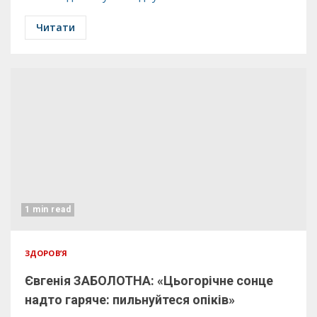
Читати
1 min read
ЗДОРОВ’Я
Євгенія ЗАБОЛОТНА: «Цьогорічне сонце
надто гаряче: пильнуйтеся опіків»