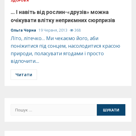
ЗДОРОВ’Я
… I навіть від рослин-«друзів» можна
очікувати влітку неприємних сюрпризів
Ольга Чорна
19 Червня, 2013
368
Літо, літечко… Ми чекаємо його, аби
поніжитися під сонцем, насолодитися красою
природи, поласувати ягодами і просто
відпочити....
Читати
Пошук: