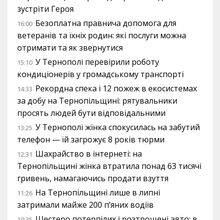
зустріти Героя
Безоплатна правнича допомога для
16:00
ветеранів та їхніх родин: які послуги можна
отримати та як звернутися
У Тернополі перевірили роботу
15:10
кондиціонерів у громадському транспорті
Рекордна спека і 12 пожеж в екосистемах
14:33
за добу на Тернопільщині: рятувальники
просять людей бути відповідальними
У Тернополі жінка спокусилась на забутий
13:25
телефон — їй загрожує 8 років тюрми
Шахрайство в інтернеті: на
12:31
Тернопільщині жінка втратила понад 63 тисячі
гривень, намагаючись продати взуття
На Тернопільщині лише в липні
11:26
затримали майже 200 п’яних водіїв
Шестеро потерпілих і розтрощені авто: в
10:35