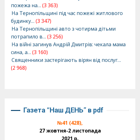
пожежа на…
(3 363)
На Тернопільщині під час пожежі житлового
будинку…
(3 347)
На Тернопільщині авто з чотирма дітьми
потрапило в…
(3 256)
На війні загинув Андрій Дмитрів: чекала мама
сина, а…
(3 160)
Священники застерігають вірян від послуг…
(2 968)
Газета “Наш ДЕНЬ” в pdf
№41 (428),
27 жовтня-2 листопада
2021 р.