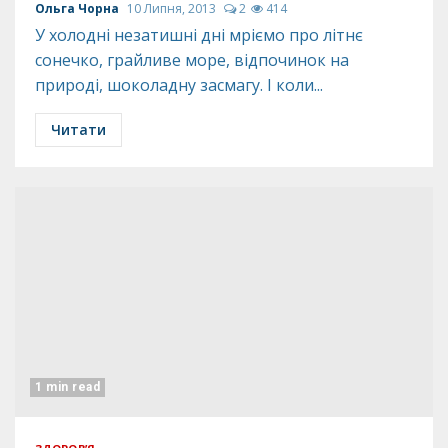
Ольга Чорна
10 Липня, 2013
2
414
У холодні незатишні дні мріємо про літнє
сонечко, грайливе море, відпочинок на
природі, шоколадну засмагу. І коли...
Читати
1 min read