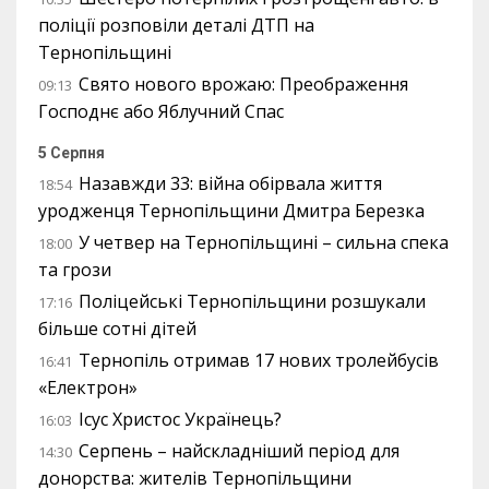
поліції розповіли деталі ДТП на
Тернопільщині
Свято нового врожаю: Преображення
09:13
Господнє або Яблучний Спас
5 Серпня
Назавжди 33: війна обірвала життя
18:54
уродженця Тернопільщини Дмитра Березка
У четвер на Тернопільщині – сильна спека
18:00
та грози
Поліцейські Тернопільщини розшукали
17:16
більше сотні дітей
Тернопіль отримав 17 нових тролейбусів
16:41
«Електрон»
Ісус Христос Українець?
16:03
Серпень – найскладніший період для
14:30
донорства: жителів Тернопільщини