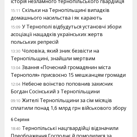
історія незламного тернопільського гвардійця
Скільки на Тернопільщині випадків
15:11
домашнього насильства і як карають
У Тернополі відбудуться установчі збори
15:09
асоціації нащадків українських жертв
польських репресій
Чоловіка, який зник безвісти на
13:30
Тернопільщині, знайшли мертвим
Звання «Почесний громадянин міста
13:04
Тернополя» присвоєно 15 мешканцям громади
Небесне воїнство поповнив захисник
12:04
Богдан Сосінський з Тернопільщини
Жителі Тернопільщини за сім місяців
09:10
сплатили понад 1,6 млрд грн військового збору
6 Серпня
Тернопільські нацгвардійці відзначили
18:40
Преображення Господнє й помолилися за