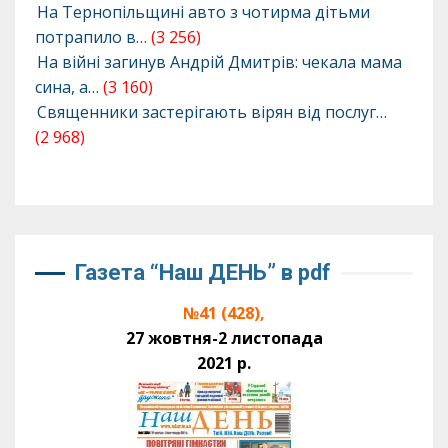
На Тернопільщині авто з чотирма дітьми
потрапило в…
(3 256)
На війні загинув Андрій Дмитрів: чекала мама
сина, а…
(3 160)
Священники застерігають вірян від послуг…
(2 968)
Газета “Наш ДЕНЬ” в pdf
№41 (428),
27 жовтня-2 листопада
2021 р.