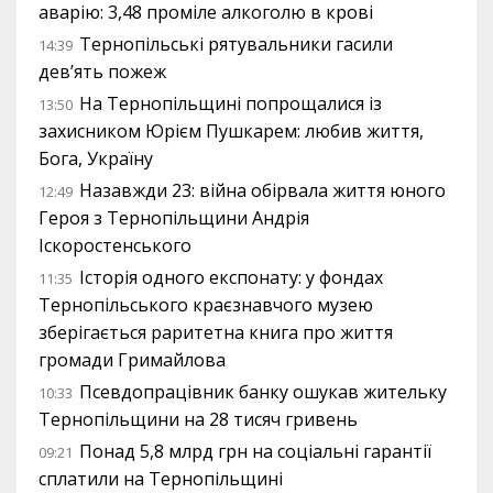
аварію: 3,48 проміле алкоголю в крові
Тернопільські рятувальники гасили
14:39
дев’ять пожеж
На Тернопільщині попрощалися із
13:50
захисником Юрієм Пушкарем: любив життя,
Бога, Україну
Назавжди 23: війна обірвала життя юного
12:49
Героя з Тернопільщини Андрія
Іскоростенського
Історія одного експонату: у фондах
11:35
Тернопільського краєзнавчого музею
зберігається раритетна книга про життя
громади Гримайлова
Псевдопрацівник банку ошукав жительку
10:33
Тернопільщини на 28 тисяч гривень
Понад 5,8 млрд грн на соціальні гарантії
09:21
сплатили на Тернопільщині