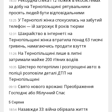
Рекордна спека і 12 пожеж в екосистемах
14:33
за добу на Тернопільщині: рятувальники
просять людей бути відповідальними
У Тернополі жінка спокусилась на забутий
13:25
телефон — їй загрожує 8 років тюрми
Шахрайство в інтернеті: на
12:31
Тернопільщині жінка втратила понад 63 тисячі
гривень, намагаючись продати взуття
На Тернопільщині лише в липні
11:26
затримали майже 200 п’яних водіїв
Шестеро потерпілих і розтрощені авто: в
10:35
поліції розповіли деталі ДТП на
Тернопільщині
Свято нового врожаю: Преображення
09:13
Господнє або Яблучний Спас
5 Серпня
Назавжди 33: війна обірвала життя
18:54