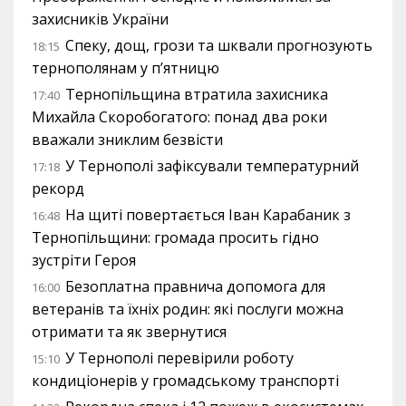
захисників України
Спеку, дощ, грози та шквали прогнозують
18:15
тернополянам у п’ятницю
Тернопільщина втратила захисника
17:40
Михайла Скоробогатого: понад два роки
вважали зниклим безвісти
У Тернополі зафіксували температурний
17:18
рекорд
На щиті повертається Іван Карабаник з
16:48
Тернопільщини: громада просить гідно
зустріти Героя
Безоплатна правнича допомога для
16:00
ветеранів та їхніх родин: які послуги можна
отримати та як звернутися
У Тернополі перевірили роботу
15:10
кондиціонерів у громадському транспорті