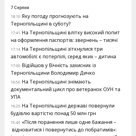
7 Серпня
Яку погоду прогнозують на
18:10
Тернопільщині в суботу?
На Тернопільщині влітку високий попит
17:41
на оформлення паспортів: звернень – тисячі
На Тернопільщині зіткнулися три
17:14
автомобілі: є потерпілі, серед яких – дитина
Відійшов у Вічність захисник із
17:00
Тернопільщини Володимир Дичко
На Тернопільщині знімають
16:56
документальний цикл про ветеранок ОУН та
УПА
На Тернопільщині державі повернули
16:20
будівлю вартістю понад 50 млн грн
«Після поранення лише одне бажання –
15:43
відновитися і повернутись до побратимів»: