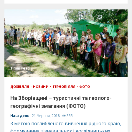
1 min read
ДОЗВІЛЛЯ
НОВИНИ
ТЕРНОПІЛЛЯ
ФОТО
На Зборівщині – туристичні та геолого-
географічні змагання (ФОТО)
Наш день
21 Червня, 2018
355
З метою поглибленого вивчення рідного краю,
формування пізнавальних і дослідницьких