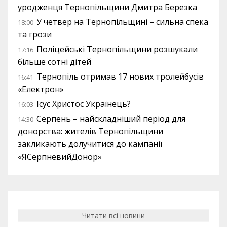
уродженця Тернопільщини Дмитра Березка
У четвер на Тернопільщині – сильна спека
18:00
та грози
Поліцейські Тернопільщини розшукали
17:16
більше сотні дітей
Тернопіль отримав 17 нових тролейбусів
16:41
«Електрон»
Ісус Христос Українець?
16:03
Серпень – найскладніший період для
14:30
донорства: жителів Тернопільщини
закликають долучитися до кампанії
«ЯСерпневийДонор»
Читати всі новини