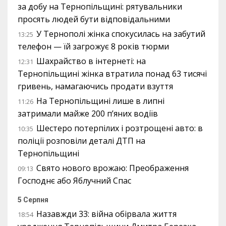
за добу на Тернопільщині: рятувальники
просять людей бути відповідальними
У Тернополі жінка спокусилась на забутий
13:25
телефон — їй загрожує 8 років тюрми
Шахрайство в інтернеті: на
12:31
Тернопільщині жінка втратила понад 63 тисячі
гривень, намагаючись продати взуття
На Тернопільщині лише в липні
11:26
затримали майже 200 п’яних водіїв
Шестеро потерпілих і розтрощені авто: в
10:35
поліції розповіли деталі ДТП на
Тернопільщині
Свято нового врожаю: Преображення
09:13
Господнє або Яблучний Спас
5 Серпня
Назавжди 33: війна обірвала життя
18:54