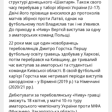
структурі донецького «Шахтаря». Також свого
часу перебував у таборі збірної України (U-17).
Двічі його прізвище вносилося до протоколів
матчів збірної проти Латвії, однак на
футбольному полі Владислав так і не з’явився.
До приходу в «Ниву» Вертєй виступав за одну
з аматорських команд Польщі.
22 роки має ще один новобранець
теребовлянців Дмитро Горстка. Першу
футбольну освіту гравець здобував у Харкові,
потім перебрався на Київщину, де тривалий
час виступав за аматорські та студентські
команди Київської області. В своїй футбольній
кар’єрі Горстка має нетривалі періоди виступів
закордоном – у Вірменії (2019 р.) та Німеччині
(2020/21 рр.).
Дебютувати за теребовлянську «Ниву» гравці
зможуть 18 квітня, у матчі 10-го туру
аматорського чемпіонату України проти МФА
(Мукачево, Закарпатська область).