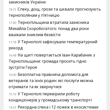
захисників України
Спеку, дощ, грози та шквали прогнозують
18:15
тернополянам у п’ятницю
Тернопільщина втратила захисника
17:40
Михайла Скоробогатого: понад два роки
вважали зниклим безвісти
У Тернополі зафіксували температурний
17:18
рекорд
На щиті повертається Іван Карабаник з
16:48
Тернопільщини: громада просить гідно
зустріти Героя
Безоплатна правнича допомога для
16:00
ветеранів та їхніх родин: які послуги можна
отримати та як звернутися
У Тернополі перевірили роботу
15:10
кондиціонерів у громадському транспорті
Рекордна спека і 12 пожеж в екосистемах
14:33