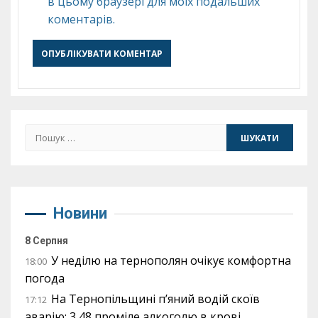
в цьому браузері для моїх подальших
коментарів.
Пошук:
Новини
8 Серпня
У неділю на тернополян очікує комфортна
18:00
погода
На Тернопільщині п’яний водій скоїв
17:12
аварію: 3,48 проміле алкоголю в крові