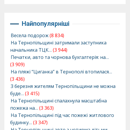
Найпопулярніші
Весела подорож
(8 834)
На Тернопільщині затримали заступника
начальника ТЦК…
(3 944)
Печатки, авто та чорнова бухгалтерія: на…
(3 909)
На пляжі “Циганка” в Тернополі втопилася…
(3 436)
З березня жителям Тернопільщини не можна
буде…
(3 415)
На Тернопільщині спалахнула масштабна
пожежа на…
(3 363)
На Тернопільщині під час пожежі житлового
будинку…
(3 347)
На Тернопільщині авто з чотирма дітьми