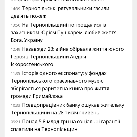
Тернопільські рятувальники гасили
14:39
дев’ять пожеж
На Тернопільщині попрощалися із
13:50
захисником Юрієм Пушкарем: любив життя,
Бога, Україну
Назавжди 23: війна обірвала життя юного
12:49
Героя з Тернопільщини Андрія
Іскоростенського
Історія одного експонату: у фондах
11:35
Тернопільського краєзнавчого музею
зберігається раритетна книга про життя
громади Гримайлова
Псевдопрацівник банку ошукав жительку
10:33
Тернопільщини на 28 тисяч гривень
Понад 5,8 млрд грн на соціальні гарантії
09:21
сплатили на Тернопільщині