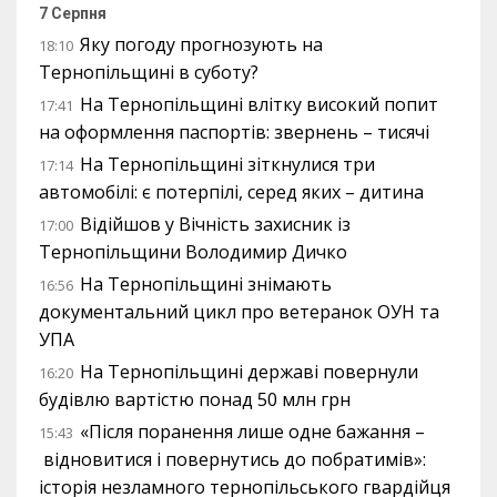
7 Серпня
Яку погоду прогнозують на
18:10
Тернопільщині в суботу?
На Тернопільщині влітку високий попит
17:41
на оформлення паспортів: звернень – тисячі
На Тернопільщині зіткнулися три
17:14
автомобілі: є потерпілі, серед яких – дитина
Відійшов у Вічність захисник із
17:00
Тернопільщини Володимир Дичко
На Тернопільщині знімають
16:56
документальний цикл про ветеранок ОУН та
УПА
На Тернопільщині державі повернули
16:20
будівлю вартістю понад 50 млн грн
«Після поранення лише одне бажання –
15:43
відновитися і повернутись до побратимів»:
історія незламного тернопільського гвардійця