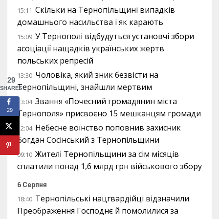
Скільки на Тернопільщині випадків
15:11
домашнього насильства і як карають
У Тернополі відбудуться установчі збори
15:09
асоціації нащадків українських жертв
польських репресій
Чоловіка, який зник безвісти на
13:30
29
Тернопільщині, знайшли мертвим
SHARES
Звання «Почесний громадянин міста
13:04
29
Тернополя» присвоєно 15 мешканцям громади
Небесне воїнство поповнив захисник
12:04
Богдан Сосінський з Тернопільщини
Жителі Тернопільщини за сім місяців
09:10
сплатили понад 1,6 млрд грн військового збору
6 Серпня
Тернопільські нацгвардійці відзначили
18:40
Преображення Господнє й помолилися за