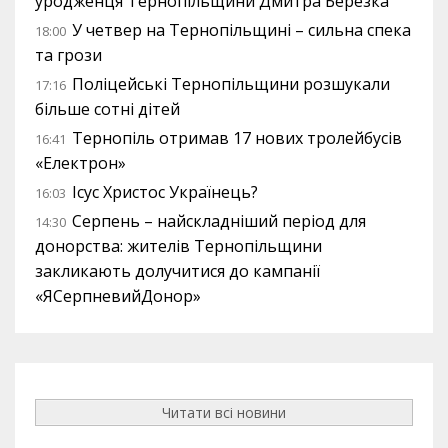
уродженця Тернопільщини Дмитра Березка
У четвер на Тернопільщині – сильна спека
18:00
та грози
Поліцейські Тернопільщини розшукали
17:16
більше сотні дітей
Тернопіль отримав 17 нових тролейбусів
16:41
«Електрон»
Ісус Христос Українець?
16:03
Серпень – найскладніший період для
14:30
донорства: жителів Тернопільщини
закликають долучитися до кампанії
«ЯСерпневийДонор»
Читати всі новини