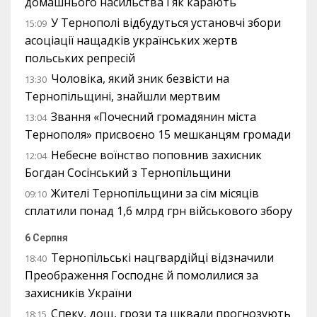
домашнього насильства і як карають
У Тернополі відбудуться установчі збори
15:09
асоціації нащадків українських жертв
польських репресій
Чоловіка, який зник безвісти на
13:30
Тернопільщині, знайшли мертвим
Звання «Почесний громадянин міста
13:04
Тернополя» присвоєно 15 мешканцям громади
Небесне воїнство поповнив захисник
12:04
Богдан Сосінський з Тернопільщини
Жителі Тернопільщини за сім місяців
09:10
сплатили понад 1,6 млрд грн військового збору
6 Серпня
Тернопільські нацгвардійці відзначили
18:40
Преображення Господнє й помолилися за
захисників України
Спеку, дощ, грози та шквали прогнозують
18:15