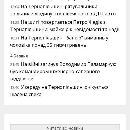
На Тернопільщині рятувальники
12:04
звільнили людину з понівеченого в ДТП авто
На щиті повертається Петро Федів з
11:23
Тернопільщини: майже рік невідомості та надії
На Тернопільщині “банкір” виманив у
10:31
чоловіка понад 35 тисяч гривень
4 Серпня
На війні загинув Володимир Паламарчук:
21:45
був командиром інженерно-саперного
відділення
У середу на Тернопільщині очікується
18:40
шалена спека
Читати всі новини