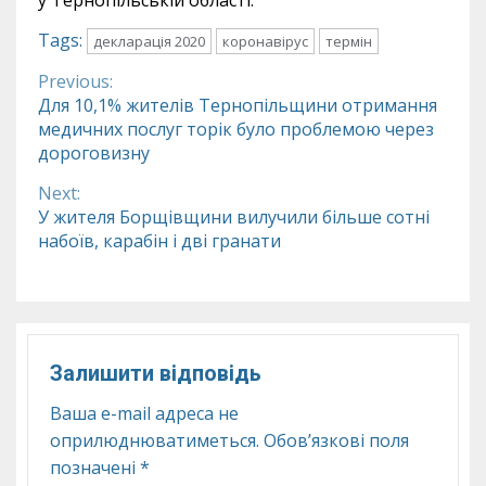
у Тернопільській області.
Tags:
декларація 2020
коронавірус
термін
Previous:
Continue
Для 10,1% жителів Тернопільщини отримання
медичних послуг торік було проблемою через
Reading
дороговизну
Next:
У жителя Борщівщини вилучили більше сотні
набоїв, карабін і дві гранати
Залишити відповідь
Ваша e-mail адреса не
оприлюднюватиметься.
Обов’язкові поля
позначені
*