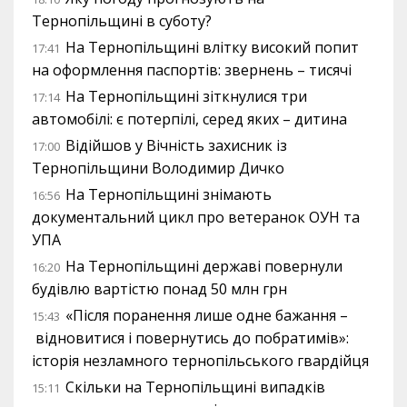
Тернопільщині в суботу?
На Тернопільщині влітку високий попит
17:41
на оформлення паспортів: звернень – тисячі
На Тернопільщині зіткнулися три
17:14
автомобілі: є потерпілі, серед яких – дитина
Відійшов у Вічність захисник із
17:00
Тернопільщини Володимир Дичко
На Тернопільщині знімають
16:56
документальний цикл про ветеранок ОУН та
УПА
На Тернопільщині державі повернули
16:20
будівлю вартістю понад 50 млн грн
«Після поранення лише одне бажання –
15:43
відновитися і повернутись до побратимів»:
історія незламного тернопільського гвардійця
Скільки на Тернопільщині випадків
15:11