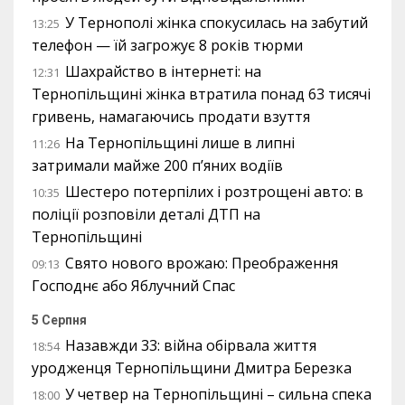
У Тернополі жінка спокусилась на забутий
13:25
телефон — їй загрожує 8 років тюрми
Шахрайство в інтернеті: на
12:31
Тернопільщині жінка втратила понад 63 тисячі
гривень, намагаючись продати взуття
На Тернопільщині лише в липні
11:26
затримали майже 200 п’яних водіїв
Шестеро потерпілих і розтрощені авто: в
10:35
поліції розповіли деталі ДТП на
Тернопільщині
Свято нового врожаю: Преображення
09:13
Господнє або Яблучний Спас
5 Серпня
Назавжди 33: війна обірвала життя
18:54
уродженця Тернопільщини Дмитра Березка
У четвер на Тернопільщині – сильна спека
18:00