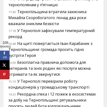
тернополянам у п’ятницю
Тернопільщина втратила захисника
17:40
Михайла Скоробогатого: понад два роки
вважали зниклим безвісти
У Тернополі зафіксували температурний
17:18
рекорд
105
На щиті повертається Іван Карабаник з
16:48
SHARES
Тернопільщини: громада просить гідно
зустріти Героя
105
Безоплатна правнича допомога для
16:00
ветеранів та їхніх родин: які послуги можна
отримати та як звернутися
У Тернополі перевірили роботу
15:10
кондиціонерів у громадському транспорті
Рекордна спека і 12 пожеж в екосистемах
14:33
за добу на Тернопільщині: рятувальники
просять людей бути відповідальними