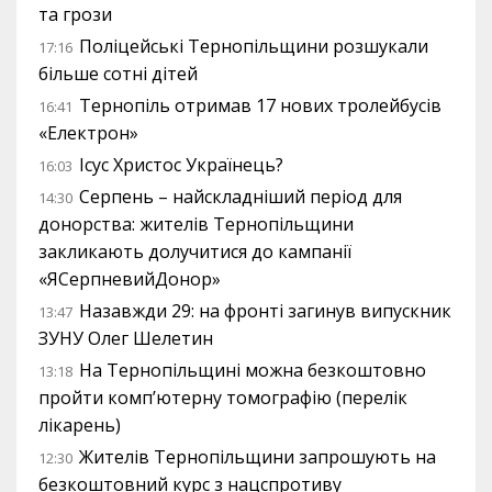
та грози
Поліцейські Тернопільщини розшукали
17:16
більше сотні дітей
Тернопіль отримав 17 нових тролейбусів
16:41
«Електрон»
Ісус Христос Українець?
16:03
Серпень – найскладніший період для
14:30
донорства: жителів Тернопільщини
закликають долучитися до кампанії
«ЯСерпневийДонор»
Назавжди 29: на фронті загинув випускник
13:47
ЗУНУ Олег Шелетин
На Тернопільщині можна безкоштовно
13:18
пройти комп’ютерну томографію (перелік
лікарень)
Жителів Тернопільщини запрошують на
12:30
безкоштовний курс з нацспротиву