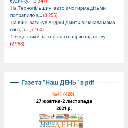
будинку…
(3 347)
На Тернопільщині авто з чотирма дітьми
потрапило в…
(3 255)
На війні загинув Андрій Дмитрів: чекала мама
сина, а…
(3 160)
Священники застерігають вірян від послуг…
(2 968)
Газета “Наш ДЕНЬ” в pdf
№41 (428),
27 жовтня-2 листопада
2021 р.