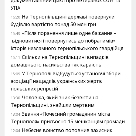
документальний цикл про ветеранок ОУН та
УПА
На Тернопільщині державі повернули
16:20
будівлю вартістю понад 50 млн грн
«Після поранення лише одне бажання –
15:43
відновитися і повернутись до побратимів»:
історія незламного тернопільського гвардійця
Скільки на Тернопільщині випадків
15:11
домашнього насильства і як карають
У Тернополі відбудуться установчі збори
15:09
асоціації нащадків українських жертв
польських репресій
Чоловіка, який зник безвісти на
13:30
Тернопільщині, знайшли мертвим
Звання «Почесний громадянин міста
13:04
Тернополя» присвоєно 15 мешканцям громади
Небесне воїнство поповнив захисник
12:04