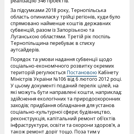
реалізацію 346 проектів.
За підсумками 2018 року, Тернопільська
область опинилася у трійці регіонів, куди було
спрямовано найменше коштів державних
субвенцій, разом із Запорізькою та
Луганською областями. Третій рік поспіль
Тернопільщина перебуває в списку
аутсайдерів.
Порядок та умови надання субвенції щодо
соціально-економічного розвитку окремих
територій регулюється
Постановою
Кабінету
Міністрів України №106 від 6 лютого 2012 році.
У цьому документі поданий перелік цілей, на
які можуть бути направлені кошти, наприклад:
здійснення екологічних та природоохоронних
заходів; придбання обладнання для установ
соціально-культурної сфери; будівництво,
реконструкція, капітальний ремонт об’єктів
інфраструктури, освіти та охорони здоров’я, а
також ремонт доріг тощо. Поза тим у