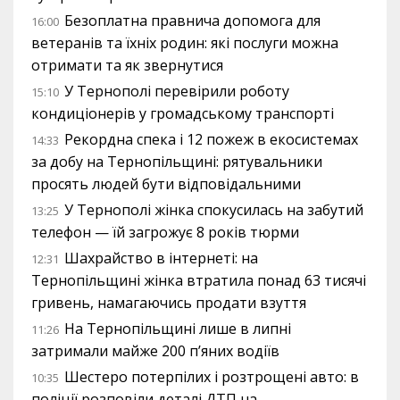
Безоплатна правнича допомога для
16:00
ветеранів та їхніх родин: які послуги можна
отримати та як звернутися
У Тернополі перевірили роботу
15:10
кондиціонерів у громадському транспорті
Рекордна спека і 12 пожеж в екосистемах
14:33
за добу на Тернопільщині: рятувальники
просять людей бути відповідальними
У Тернополі жінка спокусилась на забутий
13:25
телефон — їй загрожує 8 років тюрми
Шахрайство в інтернеті: на
12:31
Тернопільщині жінка втратила понад 63 тисячі
гривень, намагаючись продати взуття
На Тернопільщині лише в липні
11:26
затримали майже 200 п’яних водіїв
Шестеро потерпілих і розтрощені авто: в
10:35
поліції розповіли деталі ДТП на