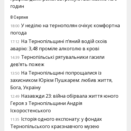
годин
8 Серпня
У неділю на тернополян очікує комфортна
18:00
погода
На Тернопільщині п’яний водій скоїв
17:12
аварію: 3,48 проміле алкоголю в крові
Тернопільські рятувальники гасили
14:39
дев’ять пожеж
На Тернопільщині попрощалися із
13:50
захисником Юрієм Пушкарем: любив життя,
Бога, Україну
Назавжди 23: війна обірвала життя юного
12:49
Героя з Тернопільщини Андрія
Іскоростенського
Історія одного експонату: у фондах
11:35
Тернопільського краєзнавчого музею