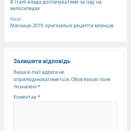
В Італії влада доплачуватиме за їзду на
велосипедах
Reading
Next:
Масниця-2019: оригінальні рецепти млинців
Залишити відповідь
Ваша e-mail адреса не
оприлюднюватиметься.
Обов’язкові поля
позначені
*
Коментар
*