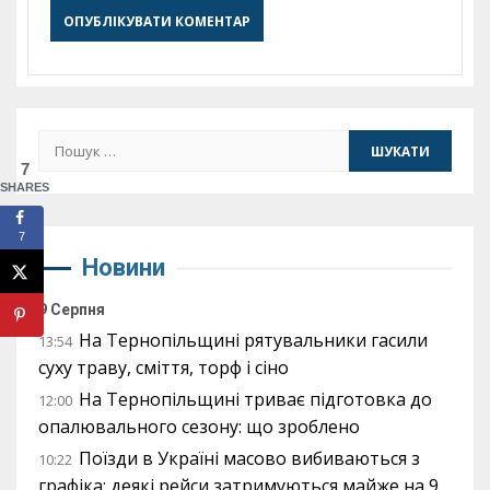
Пошук:
7
SHARES
7
Новини
9 Серпня
На Тернопільщині рятувальники гасили
13:54
суху траву, сміття, торф і сіно
На Тернопільщині триває підготовка до
12:00
опалювального сезону: що зроблено
Поїзди в Україні масово вибиваються з
10:22
графіка: деякі рейси затримуються майже на 9