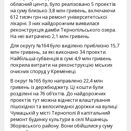
обласний центр, було реалізовано 5 проектів
на суму близько 3,8 млн гривень, включаючи
612 тисяч грн на ремонт університетської
лікарні. З них найдорожчим виявилася
реконструкція дамби Тернопільського озера.
На неї витрачено 2,1 млн гривень.
Для округу №164 було виділено приблизно 15,7
млн гривень, за які виконано 34 проекти.
Найбільша субвенція в сумі 4,9 млн гривень
покрила витрати на реконструкцію міських
очисних споруд у Кременеці.
В округ №165 було направлено 22,4 млн
гривень із держбюджету. Ці кошти були
розділені на 76 об’єктів. До найдорожчих
проектів тут можна віднести влаштування
пішохідної та велосипедної доріжки на вулиці
Чумацькій у місті Тернополі й капітальний
ремонт будинку культури в селі Мшанець
Зборівського району. Вони обійшлися у суму