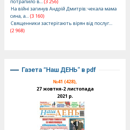
потрапило в…
(3 256)
На війні загинув Андрій Дмитрів: чекала мама
сина, а…
(3 160)
Священники застерігають вірян від послуг…
(2 968)
Газета “Наш ДЕНЬ” в pdf
№41 (428),
27 жовтня-2 листопада
2021 р.