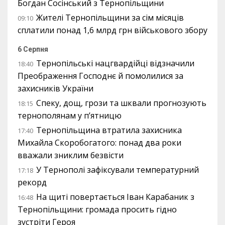
Богдан Сосінський з Тернопільщини
Жителі Тернопільщини за сім місяців
09:10
сплатили понад 1,6 млрд грн військового збору
6 Серпня
Тернопільські нацгвардійці відзначили
18:40
Преображення Господнє й помолилися за
захисників України
Спеку, дощ, грози та шквали прогнозують
18:15
тернополянам у п’ятницю
Тернопільщина втратила захисника
17:40
Михайла Скоробогатого: понад два роки
вважали зниклим безвісти
У Тернополі зафіксували температурний
17:18
рекорд
На щиті повертається Іван Карабаник з
16:48
Тернопільщини: громада просить гідно
зустріти Героя