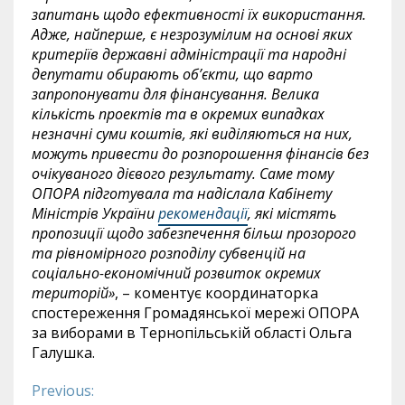
запитань щодо ефективності їх використання.
Адже, найперше, є незрозумілим на основі яких
критеріїв державні адміністрації та народні
депутати обирають об’єкти, що варто
запропонувати для фінансування. Велика
кількість проектів та в окремих випадках
незначні суми коштів, які виділяються на них,
можуть привести до розпорошення фінансів без
очікуваного дієвого результату. Саме тому
ОПОРА підготувала та надіслала Кабінету
Міністрів України
рекомендації
, які містять
пропозиції щодо забезпечення більш прозорого
та рівномірного розподілу субвенцій на
соціально-економічний розвиток окремих
територій»
, – коментує координаторка
спостереження Громадянської мережі ОПОРА
за виборами в Тернопільській області Ольга
Галушка.
Previous:
Continue