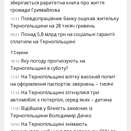
зберігається раритетна книга про життя
громади Гримайлова
Псевдопрацівник банку ошукав жительку
10:33
Тернопільщини на 28 тисяч гривень
Понад 5,8 млрд грн на соціальні гарантії
09:21
сплатили на Тернопільщині
7 Серпня
Яку погоду прогнозують на
18:10
Тернопільщині в суботу?
На Тернопільщині влітку високий попит
17:41
на оформлення паспортів: звернень – тисячі
На Тернопільщині зіткнулися три
17:14
автомобілі: є потерпілі, серед яких – дитина
Відійшов у Вічність захисник із
17:00
Тернопільщини Володимир Дичко
На Тернопільщині знімають
16:56