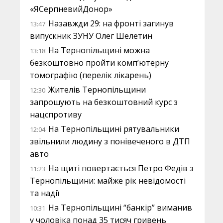
«ЯСерпневийДонор»
Назавжди 29: на фронті загинув
13:47
випускник ЗУНУ Олег Шелетин
На Тернопільщині можна
13:18
безкоштовно пройти комп’ютерну
томографію (перелік лікарень)
Жителів Тернопільщини
12:30
запрошують на безкоштовний курс з
нацспротиву
На Тернопільщині рятувальники
12:04
звільнили людину з понівеченого в ДТП
авто
На щиті повертається Петро Федів з
11:23
Тернопільщини: майже рік невідомості
та надії
На Тернопільщині “банкір” виманив
10:31
у чоловіка понад 35 тисяч гривень