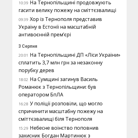
На Тернопільщині продовжують
10:39
гасити велику пожежу на сміттєзвалищі
Хор із Тернополя представив
09:39
Україну в Естонії на масштабній
антивоєнній прем’єрі
3 Серпня
На Тернопільщині ДП «Ліси України»
20:01
сплатить 3,7 млн грн за незаконну
порубку дерев
На Сумщині загинув Василь
18:02
Романюк з Тернопільщини: був
оператором БпЛА
У поліції розповіли, що могло
16:28
спричинити масштабну пожежу на
сміттєзвалищі біля Тернополя
Небесне воїнство поповнив
15:29
захисник Богдан Мартинюк з