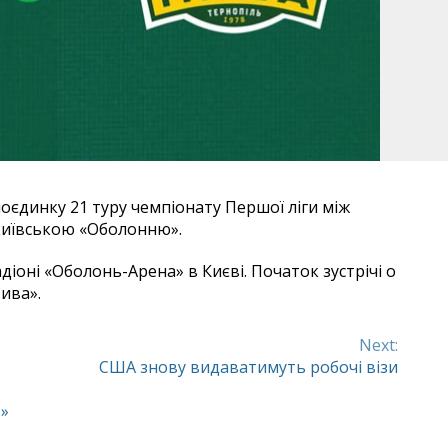
поєдинку 21 туру чемпіонату Першої ліги між
київською «Оболонню».
адіоні «Оболонь-Арена» в Києві. Початок зустрічі о
ива».
Next:
США знову видаватимуть робочі візи
в»