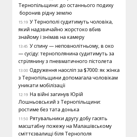
Тернопільщини: до останнього подиху
боронив рідну землю
У Тернополі судитимуть чоловіка,
15:19
який надзвичайно жорстоко вбив
знайому і знімав на камеру
У спину — неповнолітньому, в око
13:45
— сусіду: тернополянина судитимуть за
стрілянину з пневматичного пістолета
Одруження наосліп за $7000: як жінка
13:00
з Тернопільщини допомагала чоловікам
уникати мобілізації
На війні загинув Юрій
12:19
Лошньовський з Тернопільщини:
ростиме без тата донька
Рятувальники другу добу гасять
11:50
масштабну пожежу на Малашівському
сміттєзвалищі біля Тернополя