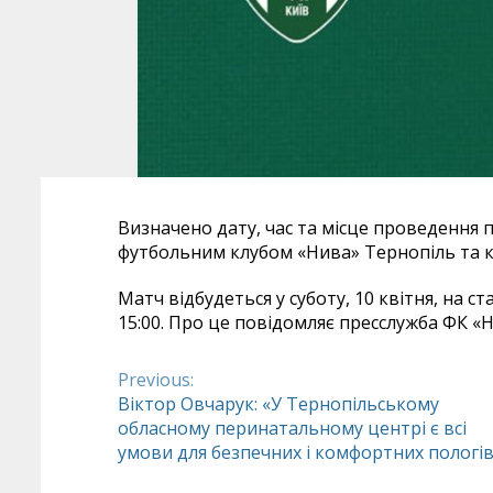
Визначено дату, час та місце проведення 
футбольним клубом «Нива» Тернопіль та 
Матч відбудеться у суботу, 10 квітня, на ст
15:00. Про це повідомляє пресслужба ФК «Н
Previous:
Continue
Віктор Овчарук: «У Тернопільському
обласному перинатальному центрі є всі
Reading
умови для безпечних і комфортних пологі