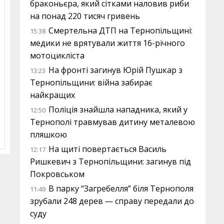
браконьєра, який сітками наловив риби
на понад 220 тисяч гривень
Смертельна ДТП на Тернопільщині:
15:38
медики не врятували життя 16-річного
мотоцикліста
На фронті загинув Юрій Пушкар з
13:23
Тернопільщини: війна забирає
найкращих
Поліція знайшла нападника, який у
12:50
Тернополі травмував дитину металевою
пляшкою
На щиті повертається Василь
12:17
Ришкевич з Тернопільщини: загинув під
Покровськом
В парку “Загребелля” біля Тернополя
11:49
зрубали 248 дерев — справу передали до
суду