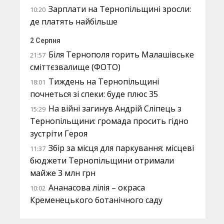
Зарплати на Тернопільщині зросли:
10:20
де платять найбільше
2 Серпня
Біля Тернополя горить Малашівське
21:57
сміттєзвалище (ФОТО)
Тиждень на Тернопільщині
18:01
почнеться зі спеки: буде плюс 35
На війні загинув Андрій Сліпець з
15:29
Тернопільщини: громада просить гідно
зустріти Героя
Збір за місця для паркування: місцеві
11:37
бюджети Тернопільщини отримали
майже 3 млн грн
Ананасова лілія – окраса
10:02
Кременецького ботанічного саду