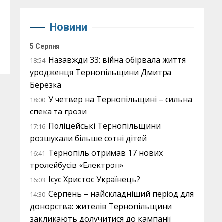
Новини
5 Серпня
Назавжди 33: війна обірвала життя
18:54
уродженця Тернопільщини Дмитра
Березка
У четвер на Тернопільщині – сильна
18:00
спека та грози
Поліцейські Тернопільщини
17:16
розшукали більше сотні дітей
Тернопіль отримав 17 нових
16:41
тролейбусів «Електрон»
Ісус Христос Українець?
16:03
Серпень – найскладніший період для
14:30
донорства: жителів Тернопільщини
закликають долучитися до кампанії