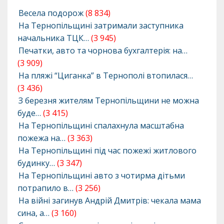
Весела подорож
(8 834)
На Тернопільщині затримали заступника
начальника ТЦК…
(3 945)
Печатки, авто та чорнова бухгалтерія: на…
(3 909)
На пляжі “Циганка” в Тернополі втопилася…
(3 436)
З березня жителям Тернопільщини не можна
буде…
(3 415)
На Тернопільщині спалахнула масштабна
пожежа на…
(3 363)
На Тернопільщині під час пожежі житлового
будинку…
(3 347)
На Тернопільщині авто з чотирма дітьми
потрапило в…
(3 256)
На війні загинув Андрій Дмитрів: чекала мама
сина, а…
(3 160)