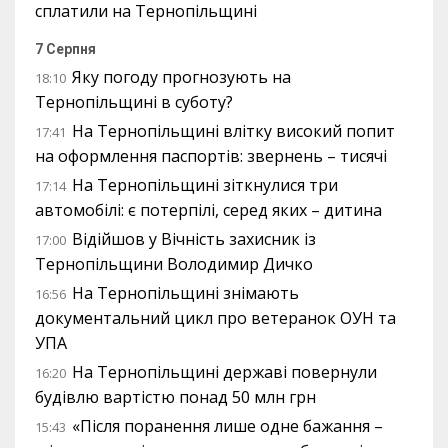
сплатили на Тернопільщині
7 Серпня
Яку погоду прогнозують на
18:10
Тернопільщині в суботу?
На Тернопільщині влітку високий попит
17:41
на оформлення паспортів: звернень – тисячі
На Тернопільщині зіткнулися три
17:14
автомобілі: є потерпілі, серед яких – дитина
Відійшов у Вічність захисник із
17:00
Тернопільщини Володимир Дичко
На Тернопільщині знімають
16:56
документальний цикл про ветеранок ОУН та
УПА
На Тернопільщині державі повернули
16:20
будівлю вартістю понад 50 млн грн
«Після поранення лише одне бажання –
15:43