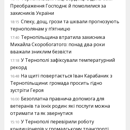
Преображення Господнє й помолилися за
захисників України
Спеку, дощ, грози та шквали прогнозують
18:15
тернополянам у п’ятницю
Тернопільщина втратила захисника
17:40
Михайла Скоробогатого: понад два роки
вважали зниклим безвісти
У Тернополі зафіксували температурний
17:18
рекорд
На щиті повертається Іван Карабаник з
16:48
Тернопільщини: громада просить гідно
зустріти Героя
Безоплатна правнича допомога для
16:00
ветеранів та їхніх родин: які послуги можна
отримати та як звернутися
У Тернополі перевірили роботу
15:10
кондиціонерів у громадському транспорті