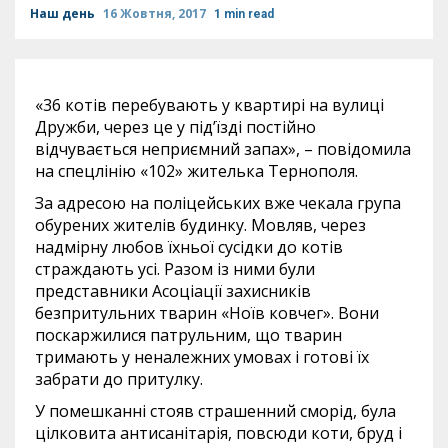
Наш день
16 Жовтня, 2017
1 min read
«36 котів перебувають у квартирі на вулиці
Дружби, через це у під’їзді постійно
відчувається неприємний запах», – повідомила
на спецлінію «102» жителька Тернополя.
За адресою на поліцейських вже чекала група
обурених жителів будинку. Мовляв, через
надмірну любов їхньої сусідки до котів
страждають усі. Разом із ними були
представники Асоціації захисників
безпритульних тварин «Ноїв ковчег». Вони
поскаржилися патрульним, що тварин
тримають у неналежних умовах і готові їх
забрати до притулку.
У помешканні стояв страшенний сморід, була
цілковита антисанітарія, повсюди коти, бруд і