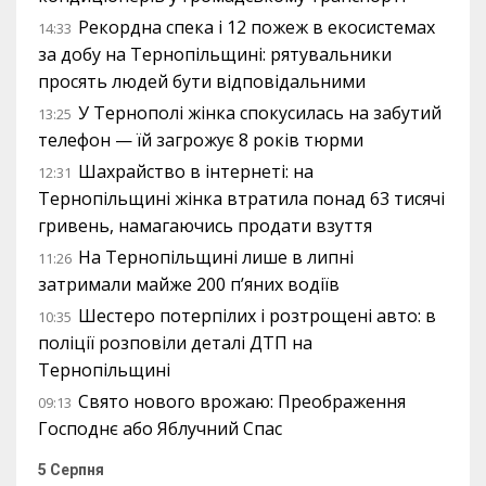
Рекордна спека і 12 пожеж в екосистемах
14:33
за добу на Тернопільщині: рятувальники
просять людей бути відповідальними
У Тернополі жінка спокусилась на забутий
13:25
телефон — їй загрожує 8 років тюрми
Шахрайство в інтернеті: на
12:31
Тернопільщині жінка втратила понад 63 тисячі
гривень, намагаючись продати взуття
На Тернопільщині лише в липні
11:26
затримали майже 200 п’яних водіїв
Шестеро потерпілих і розтрощені авто: в
10:35
поліції розповіли деталі ДТП на
Тернопільщині
Свято нового врожаю: Преображення
09:13
Господнє або Яблучний Спас
5 Серпня