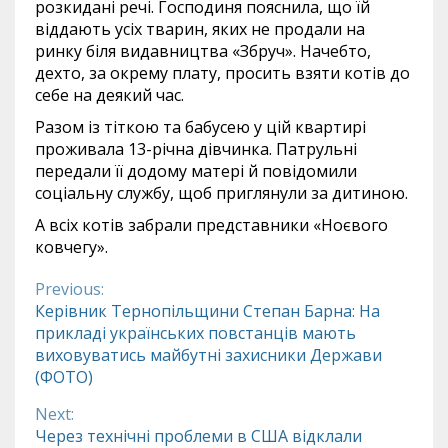
розкидані речі. Господиня пояснила, що їй
віддають усіх тварин, яких не продали на
ринку біля видавництва «Збруч». Начебто,
дехто, за окрему плату, просить взяти котів до
себе на деякий час.
Разом із тіткою та бабусею у цій квартирі
проживала 13-річна дівчинка. Патрульні
передали її додому матері й повідомили
соціальну службу, щоб приглянули за дитиною.
А всіх котів забрали представники «Ноєвого
ковчегу».
Previous:
Continue
Керівник Тернопільщини Степан Барна: На
прикладі українських повстанців мають
Reading
виховуватись майбутні захисники Держави
(ФОТО)
Next:
Через технічні проблеми в США відклали