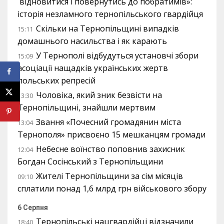
відновитися і повернутись до побратимів»:
історія незламного тернопільського гвардійця
Скільки на Тернопільщині випадків
15:11
домашнього насильства і як карають
У Тернополі відбудуться установчі збори
15:09
асоціації нащадків українських жертв
польських репресій
Чоловіка, який зник безвісти на
13:30
Тернопільщині, знайшли мертвим
Звання «Почесний громадянин міста
13:04
Тернополя» присвоєно 15 мешканцям громади
Небесне воїнство поповнив захисник
12:04
Богдан Сосінський з Тернопільщини
Жителі Тернопільщини за сім місяців
09:10
сплатили понад 1,6 млрд грн військового збору
6 Серпня
Тернопільські нацгвардійці відзначили
18:40