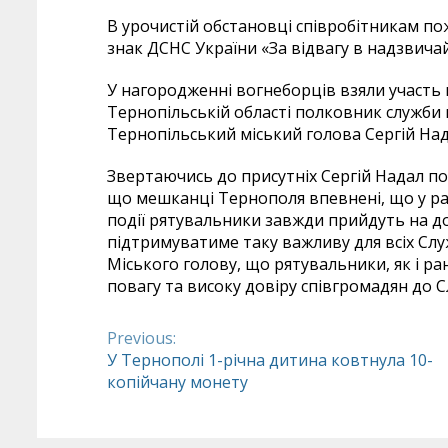
В урочистій обстановці співробітникам п
знак ДСНС України «За відвагу в надзвичай
У нагородженні вогнеборців взяли участь
Тернопільській області полковник служби 
Тернопільський міський голова Сергій Над
Звертаючись до присутніх Сергій Надал под
що мешканці Тернополя впевнені, що у ра
події рятувальники завжди прийдуть на до
підтримуватиме таку важливу для всіх Слу
Міського голову, що рятувальники, як і р
повагу та високу довіру співгромадян до С
Previous:
Continue
У Тернополі 1-річна дитина ковтнула 10-
копійчану монету
Reading