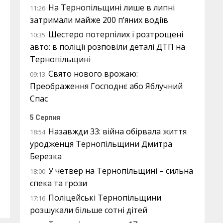
На Тернопільщині лише в липні
11:26
затримали майже 200 п’яних водіїв
Шестеро потерпілих і розтрощені
10:35
авто: в поліції розповіли деталі ДТП на
Тернопільщині
Свято нового врожаю:
09:13
Преображення Господнє або Яблучний
Спас
5 Серпня
Назавжди 33: війна обірвала життя
18:54
уродженця Тернопільщини Дмитра
Березка
У четвер на Тернопільщині – сильна
18:00
спека та грози
Поліцейські Тернопільщини
17:16
розшукали більше сотні дітей