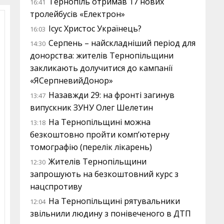
Тернопіль отримав 17 нових
16:41
тролейбусів «Електрон»
Ісус Христос Українець?
16:03
Серпень – найскладніший період для
14:30
донорства: жителів Тернопільщини
закликають долучитися до кампанії
«ЯСерпневийДонор»
Назавжди 29: на фронті загинув
13:47
випускник ЗУНУ Олег Шелетин
На Тернопільщині можна
13:18
безкоштовно пройти комп’ютерну
томографію (перелік лікарень)
Жителів Тернопільщини
12:30
запрошують на безкоштовний курс з
нацспротиву
На Тернопільщині рятувальники
12:04
звільнили людину з понівеченого в ДТП