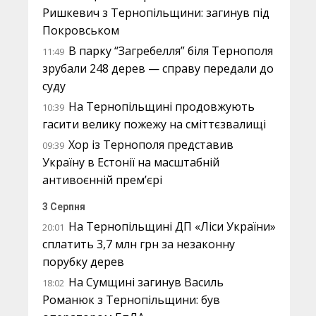
Ришкевич з Тернопільщини: загинув під
Покровськом
В парку “Загребелля” біля Тернополя
11:49
зрубали 248 дерев — справу передали до
суду
На Тернопільщині продовжують
10:39
гасити велику пожежу на сміттєзвалищі
Хор із Тернополя представив
09:39
Україну в Естонії на масштабній
антивоєнній прем’єрі
3 Серпня
На Тернопільщині ДП «Ліси України»
20:01
сплатить 3,7 млн грн за незаконну
порубку дерев
На Сумщині загинув Василь
18:02
Романюк з Тернопільщини: був