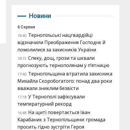
Новини
6 Серпня
Тернопільські нацгвардійці
18:40
відзначили Преображення Господнє й
помолилися за захисників України
Спеку, дощ, грози та шквали
18:15
прогнозують тернополянам у п’ятницю
Тернопільщина втратила захисника
17:40
Михайла Скоробогатого: понад два роки
вважали зниклим безвісти
У Тернополі зафіксували
17:18
температурний рекорд
На щиті повертається Іван
16:48
Карабаник з Тернопільщини: громада
просить гідно зустріти Героя