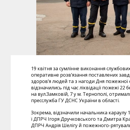
19 квітня за сумлінне виконання службових
оперативне розв’язання поставлених завда
здоров’я людей та з нагоди Дня пожежної
відзначились під час ліквідації пожежі 22
на вул.Замковій, 7 у м. Тернополі, отрима
пресслужба ГУ ДСНС України в області.
Зокрема, відзначили начальника караулу 1
ї ДПРЧ Ігоря Дручковського та Дмитра Кр
ДПРЧ Андрія Шелігу й пожежного-рятуваль