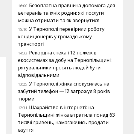
Безоплатна правнича допомога для
16:00
ветеранів та їхніх родин: які послуги
можна отримати та як звернутися
У Тернополі перевірили роботу
15:10
кондиціонерів у громадському
транспорті
Рекордна спека і 12 пожеж в
14:33
екосистемах за добу на Тернопільщині:
рятувальники просять людей бути
відповідальними
У Тернополі жінка спокусилась на
13:25
забутий телефон — їй загрожує 8 років
тюрми
Шахрайство в інтернеті: на
12:31
Тернопільщині жінка втратила понад 63
тисячі гривень, намагаючись продати
взуття