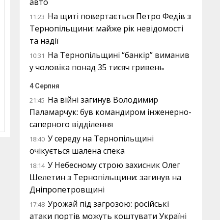
авто
На щиті повертається Петро Федів з
11:23
Тернопільщини: майже рік невідомості
та надії
На Тернопільщині “банкір” виманив
10:31
у чоловіка понад 35 тисяч гривень
4 Серпня
На війні загинув Володимир
21:45
Паламарчук: був командиром інженерно-
саперного відділення
У середу на Тернопільщині
18:40
очікується шалена спека
У Небесному строю захисник Олег
18:14
Шелетин з Тернопільщини: загинув на
Дніпропетровщині
Урожай під загрозою: російські
17:48
атаки портів можуть коштувати Україні