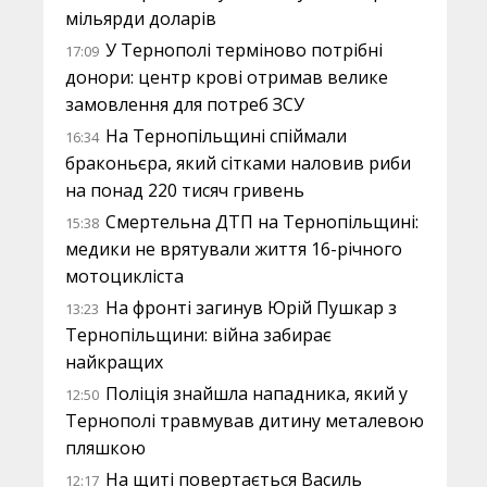
мільярди доларів
У Тернополі терміново потрібні
17:09
донори: центр крові отримав велике
замовлення для потреб ЗСУ
На Тернопільщині спіймали
16:34
браконьєра, який сітками наловив риби
на понад 220 тисяч гривень
Смертельна ДТП на Тернопільщині:
15:38
медики не врятували життя 16-річного
мотоцикліста
На фронті загинув Юрій Пушкар з
13:23
Тернопільщини: війна забирає
найкращих
Поліція знайшла нападника, який у
12:50
Тернополі травмував дитину металевою
пляшкою
На щиті повертається Василь
12:17