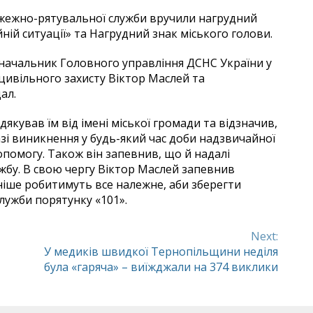
ожежно-рятувальної служби вручили нагрудний
ній ситуації» та Нагрудний знак міського голови.
 начальник Головного управління ДСНС України у
цивільного захисту Віктор Маслей та
ал.
якував їм від імені міської громади та відзначив,
зі виникнення у будь-який час доби надзвичайної
помогу. Також він запевнив, що й надалі
жбу. В свою чергу Віктор Маслей запевнив
аніше робитимуть все належне, аби зберегти
лужби порятунку «101».
Next:
У медиків швидкої Тернопільщини неділя
була «гаряча» – виїжджали на 374 виклики