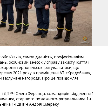
 обов’язків, самовідданість, професіоналізм,
нь, особистий внесок у справу захисту життя і
 охорони тернопільські рятувальники, що
 березня 2021 року в приміщенні АТ «Кредобанк»,
ли заслужені нагороди. Про це повідомляє
-ї ДПРЧ Олега Ференца, командирів відділення 1-
авченка, старшого пожежного-рятувальника 1-ї
ника 1-ї ДПРЧ Андрія Смереку.