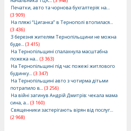
начальника ТЦК…
(3 948)
Печатки, авто та чорнова бухгалтерія: на…
(3 909)
На пляжі “Циганка” в Тернополі втопилася…
(3 436)
З березня жителям Тернопільщини не можна
буде…
(3 415)
На Тернопільщині спалахнула масштабна
пожежа на…
(3 363)
На Тернопільщині під час пожежі житлового
будинку…
(3 347)
На Тернопільщині авто з чотирма дітьми
потрапило в…
(3 256)
На війні загинув Андрій Дмитрів: чекала мама
сина, а…
(3 160)
Священники застерігають вірян від послуг…
(2 968)