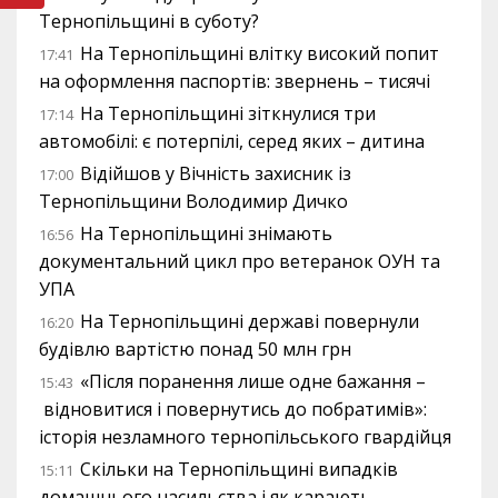
Тернопільщині в суботу?
На Тернопільщині влітку високий попит
17:41
на оформлення паспортів: звернень – тисячі
На Тернопільщині зіткнулися три
17:14
автомобілі: є потерпілі, серед яких – дитина
Відійшов у Вічність захисник із
17:00
Тернопільщини Володимир Дичко
На Тернопільщині знімають
16:56
документальний цикл про ветеранок ОУН та
УПА
На Тернопільщині державі повернули
16:20
будівлю вартістю понад 50 млн грн
«Після поранення лише одне бажання –
15:43
відновитися і повернутись до побратимів»:
історія незламного тернопільського гвардійця
Скільки на Тернопільщині випадків
15:11
домашнього насильства і як карають