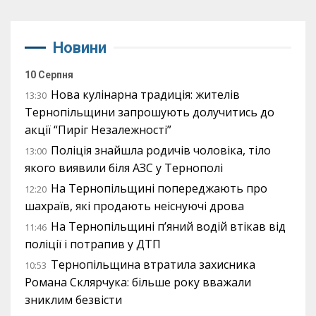
Новини
10 Серпня
Нова кулінарна традиція: жителів
13:30
Тернопільщини запрошують долучитись до
акції “Пиріг Незалежності”
Поліція знайшла родичів чоловіка, тіло
13:00
якого виявили біля АЗС у Тернополі
На Тернопільщині попереджають про
12:20
шахраїв, які продають неіснуючі дрова
На Тернопільщині п’яний водій втікав від
11:46
поліції і потрапив у ДТП
Тернопільщина втратила захисника
10:53
Романа Склярчука: більше року вважали
зниклим безвісти