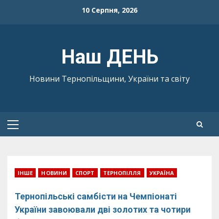
Skip
10 Серпня, 2026
to
content
Наш ДЕНЬ
Новини Тернопільщини, України та світу
Primary
Menu
ІНШЕ
НОВИНИ
СПОРТ
ТЕРНОПІЛЛЯ
УКРАЇНА
Тернопільські самбісти на Чемпіонаті
України завоювали дві золотих та чотири