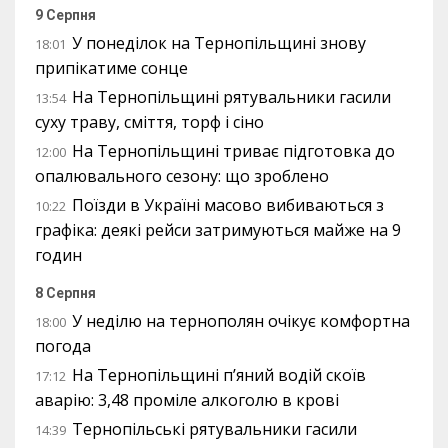
9 Серпня
У понеділок на Тернопільщині знову
18:01
припікатиме сонце
На Тернопільщині рятувальники гасили
13:54
суху траву, сміття, торф і сіно
На Тернопільщині триває підготовка до
12:00
опалювального сезону: що зроблено
Поїзди в Україні масово вибиваються з
10:22
графіка: деякі рейси затримуються майже на 9
годин
8 Серпня
У неділю на тернополян очікує комфортна
18:00
погода
На Тернопільщині п’яний водій скоїв
17:12
аварію: 3,48 проміле алкоголю в крові
Тернопільські рятувальники гасили
14:39