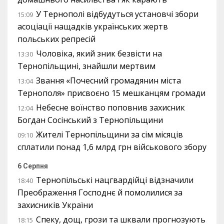
У Тернополі відбудуться установчі збори
15:09
асоціації нащадків українських жертв
польських репресій
Чоловіка, який зник безвісти на
13:30
Тернопільщині, знайшли мертвим
Звання «Почесний громадянин міста
13:04
Тернополя» присвоєно 15 мешканцям громади
Небесне воїнство поповнив захисник
12:04
Богдан Сосінський з Тернопільщини
Жителі Тернопільщини за сім місяців
09:10
сплатили понад 1,6 млрд грн військового збору
6 Серпня
Тернопільські нацгвардійці відзначили
18:40
Преображення Господнє й помолилися за
захисників України
Спеку, дощ, грози та шквали прогнозують
18:15