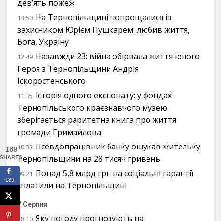
дев’ять пожеж
На Тернопільщині попрощалися із
13:50
захисником Юрієм Пушкарем: любив життя,
Бога, Україну
Назавжди 23: війна обірвала життя юного
12:49
Героя з Тернопільщини Андрія
Іскоростенського
Історія одного експонату: у фондах
11:35
Тернопільського краєзнавчого музею
зберігається раритетна книга про життя
громади Гримайлова
Псевдопрацівник банку ошукав жительку
10:33
189
Тернопільщини на 28 тисяч гривень
SHARES
Понад 5,8 млрд грн на соціальні гарантії
09:21
189
сплатили на Тернопільщині
7 Серпня
Яку погоду прогнозують на
18:10