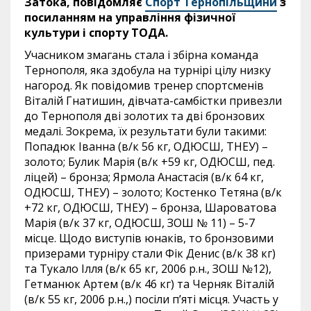
Затока, повідомляє
Спорт Тернопільщини
з
посиланням на управління фізичної
культури і спорту ТОДА.
Учасником змагань стала і збірна команда
Тернополя, яка здобула на турнірі цілу низку
нагород. Як повідомив тренер спортсменів
Віталій Гнатишин, дівчата-самбістки привезли
до Тернополя дві золотих та дві бронзових
медалі. Зокрема, їх результати були такими:
Попадюк Іванна (в/к 56 кг, ОДЮСШ, ТНЕУ) –
золото; Булик Марія (в/к +59 кг, ОДЮСШ, пед.
ліцей) – бронза; Ярмола Анастасія (в/к 64 кг,
ОДЮСШ, ТНЕУ) – золото; Костенко Тетяна (в/к
+72 кг, ОДЮСШ, ТНЕУ) – бронза, Шароватова
Марія (в/к 37 кг, ОДЮСШ, ЗОШ № 11) – 5-7
місце. Щодо виступів юнаків, то бронзовими
призерами турніру стали Фік Денис (в/к 38 кг)
та Тукало Ілля (в/к 65 кг, 2006 р.н., ЗОШ №12),
Гетманюк Артем (в/к 46 кг) та Черняк Віталій
(в/к 55 кг, 2006 р.н.,) посіли п’яті місця. Участь у