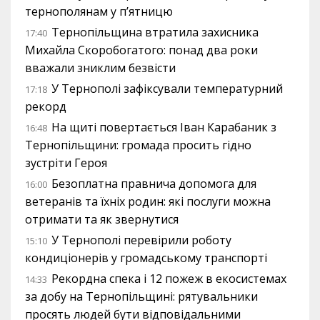
тернополянам у п’ятницю
Тернопільщина втратила захисника
17:40
Михайла Скоробогатого: понад два роки
вважали зниклим безвісти
У Тернополі зафіксували температурний
17:18
рекорд
На щиті повертається Іван Карабаник з
16:48
Тернопільщини: громада просить гідно
зустріти Героя
Безоплатна правнича допомога для
16:00
ветеранів та їхніх родин: які послуги можна
отримати та як звернутися
У Тернополі перевірили роботу
15:10
кондиціонерів у громадському транспорті
Рекордна спека і 12 пожеж в екосистемах
14:33
за добу на Тернопільщині: рятувальники
просять людей бути відповідальними