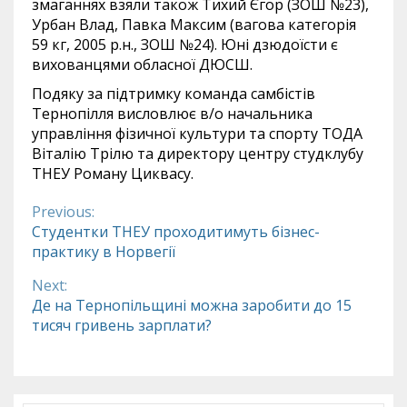
змаганнях взяли також Тихий Єгор (ЗОШ №23),
Урбан Влад, Павка Максим (вагова категорія
59 кг, 2005 р.н., ЗОШ №24). Юні дзюдоїсти є
вихованцями обласної ДЮСШ.
Подяку за підтримку команда самбістів
Тернопілля висловлює в/о начальника
управління фізичної культури та спорту ТОДА
Віталію Трілю та директору центру студклубу
ТНЕУ Роману Циквасу.
Previous:
Continue
Студентки ТНЕУ проходитимуть бізнес-
практику в Норвегії
Reading
Next:
Де на Тернопільщині можна заробити до 15
тисяч гривень зарплати?