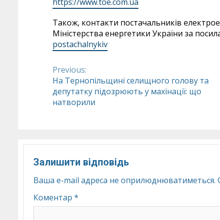
https://www.toe.com.ua
Також, контакти постачальників електроен
Міністерства енергетики України за посил
postachalnykiv
Previous:
Continue
На Тернопільщині селищного голову та
депутатку підозрюють у махінації: що
Reading
натворили
Залишити відповідь
Ваша e-mail адреса не оприлюднюватиметься.
Коментар
*