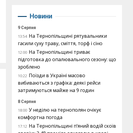
Новини
9 Серпня
На Тернопільщині рятувальники
13:54
гасили суху траву, сміття, торф і сіно
На Тернопільщині триває
12:00
підготовка до опалювального сезону: що
зроблено
Поїзди в Україні масово
10:22
вибиваються з графіка: деякі рейси
затримуються майже на 9 годин
8 Серпня
У неділю на тернополян очікує
18:00
комфортна погода
На Тернопільщині п’яний водій скоїв
17:12