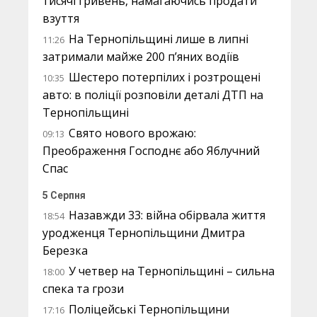
тисячі гривень, намагаючись продати
взуття
На Тернопільщині лише в липні
11:26
затримали майже 200 п’яних водіїв
Шестеро потерпілих і розтрощені
10:35
авто: в поліції розповіли деталі ДТП на
Тернопільщині
Свято нового врожаю:
09:13
Преображення Господнє або Яблучний
Спас
5 Серпня
Назавжди 33: війна обірвала життя
18:54
уродженця Тернопільщини Дмитра
Березка
У четвер на Тернопільщині – сильна
18:00
спека та грози
Поліцейські Тернопільщини
17:16