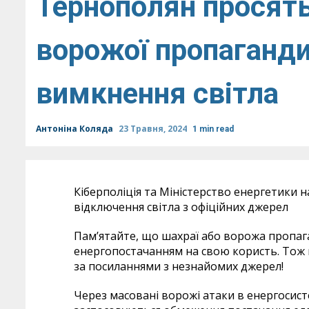
Тернополян просять
ворожої пропаганд
вимкнення світла
Антоніна Коляда
23 Травня, 2024
1 min read
Кіберполіція та Міністерство енергетики
відключення світла з офіційних джерел
Памʼятайте, що шахраї або ворожа пропа
енергопостачанням на свою користь. Тож н
за посиланнями з незнайомих джерел!
Через масовані ворожі атаки в енергосисте