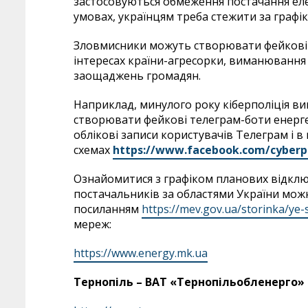
застосовуються обмеження постачання елек
умовах, українцям треба стежити за графі
Зловмисники можуть створювати фейкові 
інтересах країни-агресорки, виманювання
заощаджень громадян.
Наприклад, минулого року кіберполіція вик
створювати фейкові телеграм-боти енерге
облікові записи користувачів Телеграм і 
схемах
https
://
www
.
facebook
.
com
/
cyberp
Ознайомитися з графіком планових відключ
постачальників за областями України можн
посиланням
https://mev.gov.ua/storinka/ye-s
мереж:
https://www.energy.mk.ua
Тернопіль – ВАТ «Тернопільобленерго»