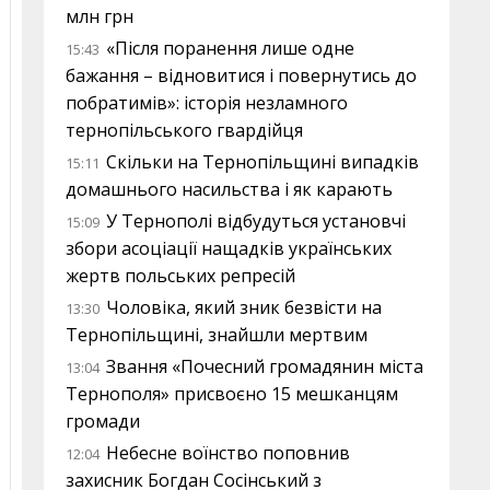
млн грн
«Після поранення лише одне
15:43
бажання – відновитися і повернутись до
побратимів»: історія незламного
тернопільського гвардійця
Скільки на Тернопільщині випадків
15:11
домашнього насильства і як карають
У Тернополі відбудуться установчі
15:09
збори асоціації нащадків українських
жертв польських репресій
Чоловіка, який зник безвісти на
13:30
Тернопільщині, знайшли мертвим
Звання «Почесний громадянин міста
13:04
Тернополя» присвоєно 15 мешканцям
громади
Небесне воїнство поповнив
12:04
захисник Богдан Сосінський з