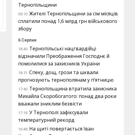
Тернопільщини
Жителі Тернопільщини за сім місяців
09:10
сплатили понад 1,6 млрд грн військового
збору
6 Серпня
Тернопільські нацгвардійці
18:40
відзначили Преображення Господнє й
помолилися за захисників України
Спеку, дощ, грози та шквали
18:15
прогнозують тернополянам у п’ятницю
Тернопільщина втратила захисника
17:40
Михайла Скоробогатого: понад два роки
вважали зниклим безвісти
У Тернополі зафіксували
17:18
температурний рекорд
На щиті повертається Іван
16:48