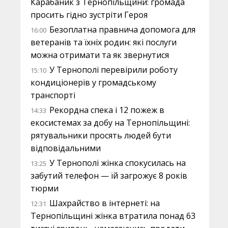
Карабаник з Тернопільщини: громада
просить гідно зустріти Героя
Безоплатна правнича допомога для
16:00
ветеранів та їхніх родин: які послуги
можна отримати та як звернутися
У Тернополі перевірили роботу
15:10
кондиціонерів у громадському
транспорті
Рекордна спека і 12 пожеж в
14:33
екосистемах за добу на Тернопільщині:
рятувальники просять людей бути
відповідальними
У Тернополі жінка спокусилась на
13:25
забутий телефон — їй загрожує 8 років
тюрми
Шахрайство в інтернеті: на
12:31
Тернопільщині жінка втратила понад 63