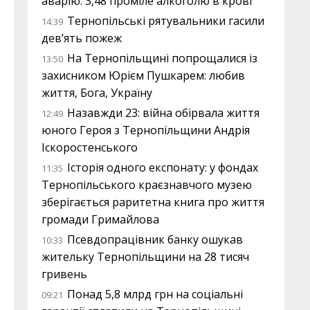
аварію: 3,48 проміле алкоголю в крові
Тернопільські рятувальники гасили
14:39
дев’ять пожеж
На Тернопільщині попрощалися із
13:50
захисником Юрієм Пушкарем: любив
життя, Бога, Україну
Назавжди 23: війна обірвала життя
12:49
юного Героя з Тернопільщини Андрія
Іскоростенського
Історія одного експонату: у фондах
11:35
Тернопільського краєзнавчого музею
зберігається раритетна книга про життя
громади Гримайлова
Псевдопрацівник банку ошукав
10:33
жительку Тернопільщини на 28 тисяч
гривень
Понад 5,8 млрд грн на соціальні
09:21