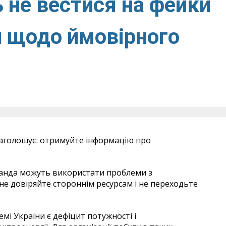
 не вестися на фейки
и щодо ймовірного
 наголошує: отримуйте інформацію про
ганда можуть використати проблеми з
е довіряйте стороннім ресурсам і не переходьте
мі України є дефіцит потужності і