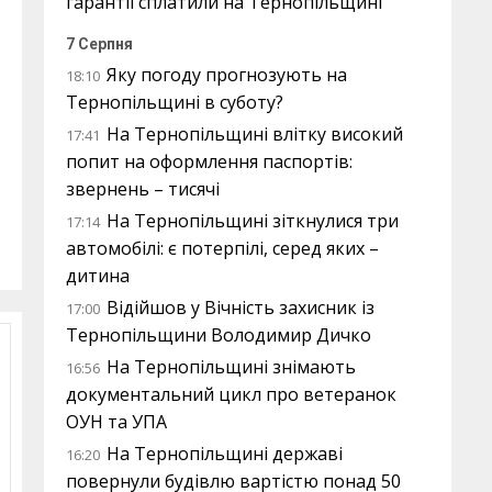
гарантії сплатили на Тернопільщині
7 Серпня
Яку погоду прогнозують на
18:10
Тернопільщині в суботу?
На Тернопільщині влітку високий
17:41
попит на оформлення паспортів:
звернень – тисячі
На Тернопільщині зіткнулися три
17:14
автомобілі: є потерпілі, серед яких –
дитина
Відійшов у Вічність захисник із
17:00
Тернопільщини Володимир Дичко
На Тернопільщині знімають
16:56
документальний цикл про ветеранок
ОУН та УПА
На Тернопільщині державі
16:20
повернули будівлю вартістю понад 50