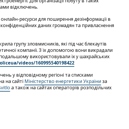
троенергії. Для організації побуту в таких
ками відключень.
онлайн-ресурси для поширення дезінформації в
 конфіденційних даних громадян та привласнення
рила групу зловмисників, які під час блекаутів
тичної компанії. З їх допомогою вони викрадали
в подальшому використовували їх у шахрайських
oliceua
/
videos
/160995540198422
ень у відповідному регіоні та списками
а на сайті
Міністерство енергетики України
за
vitlo
а також на сайтах операторів розподільчих