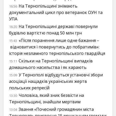
На Тернопільщині знімають
16:56
документальний цикл про ветеранок ОУН та
УПА
На Тернопільщині державі повернули
16:20
будівлю вартістю понад 50 млн грн
«Після поранення лише одне бажання –
15:43
відновитися і повернутись до побратимів»:
історія незламного тернопільського гвардійця
Скільки на Тернопільщині випадків
15:11
домашнього насильства і як карають
У Тернополі відбудуться установчі збори
15:09
асоціації нащадків українських жертв
польських репресій
Чоловіка, який зник безвісти на
13:30
Тернопільщині, знайшли мертвим
Звання «Почесний громадянин міста
13:04
Тернополя» присвоєно 15 мешканцям громади