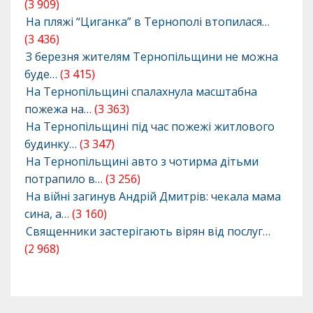
(3 909)
На пляжі “Циганка” в Тернополі втопилася…
(3 436)
З березня жителям Тернопільщини не можна
буде…
(3 415)
На Тернопільщині спалахнула масштабна
пожежа на…
(3 363)
На Тернопільщині під час пожежі житлового
будинку…
(3 347)
На Тернопільщині авто з чотирма дітьми
потрапило в…
(3 256)
На війні загинув Андрій Дмитрів: чекала мама
сина, а…
(3 160)
Священники застерігають вірян від послуг…
(2 968)