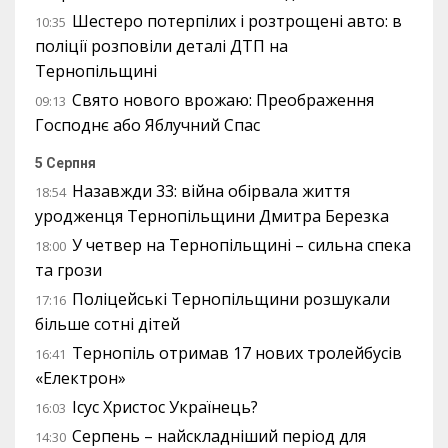
Шестеро потерпілих і розтрощені авто: в
10:35
поліції розповіли деталі ДТП на
Тернопільщині
Свято нового врожаю: Преображення
09:13
Господнє або Яблучний Спас
5 Серпня
Назавжди 33: війна обірвала життя
18:54
уродженця Тернопільщини Дмитра Березка
У четвер на Тернопільщині – сильна спека
18:00
та грози
Поліцейські Тернопільщини розшукали
17:16
більше сотні дітей
Тернопіль отримав 17 нових тролейбусів
16:41
«Електрон»
Ісус Христос Українець?
16:03
Серпень – найскладніший період для
14:30