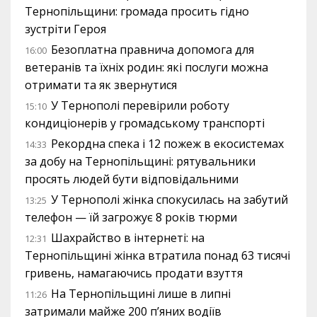
Тернопільщини: громада просить гідно
зустріти Героя
Безоплатна правнича допомога для
16:00
ветеранів та їхніх родин: які послуги можна
отримати та як звернутися
У Тернополі перевірили роботу
15:10
кондиціонерів у громадському транспорті
Рекордна спека і 12 пожеж в екосистемах
14:33
за добу на Тернопільщині: рятувальники
просять людей бути відповідальними
У Тернополі жінка спокусилась на забутий
13:25
телефон — їй загрожує 8 років тюрми
Шахрайство в інтернеті: на
12:31
Тернопільщині жінка втратила понад 63 тисячі
гривень, намагаючись продати взуття
На Тернопільщині лише в липні
11:26
затримали майже 200 п’яних водіїв