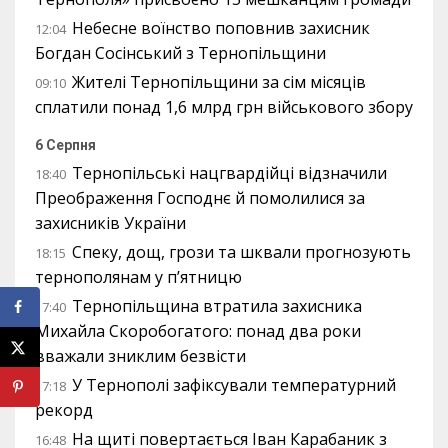
Небесне воїнство поповнив захисник
12:04
Богдан Сосінський з Тернопільщини
Жителі Тернопільщини за сім місяців
09:10
сплатили понад 1,6 млрд грн військового збору
6 Серпня
Тернопільські нацгвардійці відзначили
18:40
Преображення Господнє й помолилися за
захисників України
Спеку, дощ, грози та шквали прогнозують
18:15
тернополянам у п’ятницю
Тернопільщина втратила захисника
17:40
Михайла Скоробогатого: понад два роки
вважали зниклим безвісти
У Тернополі зафіксували температурний
17:18
рекорд
На щиті повертається Іван Карабаник з
16:48