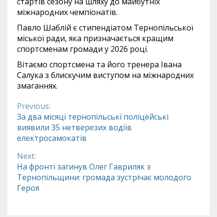
стартів сезону на шляху до майбутніх
міжнародних чемпіонатів.
Павло Шаблій є стипендіатом Тернопільської
міської ради, яка призначається кращим
спортсменам громади у 2026 році.
Вітаємо спортсмена та його тренера Івана
Салука з блискучим виступом на міжнародних
змаганнях.
Previous:
Continue
За два місяці тернопільські поліцейські
виявили 35 нетверезих водіїв
Reading
електросамокатів
Next:
На фронті загинув Олег Гавриляк з
Тернопільщини: громада зустрічає молодого
Героя