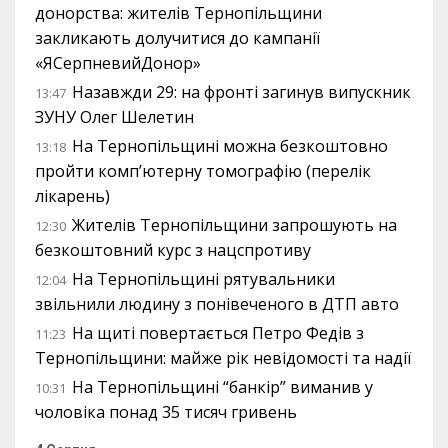
донорства: жителів Тернопільщини
закликають долучитися до кампанії
«ЯСерпневийДонор»
Назавжди 29: на фронті загинув випускник
13:47
ЗУНУ Олег Шелетин
На Тернопільщині можна безкоштовно
13:18
пройти комп’ютерну томографію (перелік
лікарень)
Жителів Тернопільщини запрошують на
12:30
безкоштовний курс з нацспротиву
На Тернопільщині рятувальники
12:04
звільнили людину з понівеченого в ДТП авто
На щиті повертається Петро Федів з
11:23
Тернопільщини: майже рік невідомості та надії
На Тернопільщині “банкір” виманив у
10:31
чоловіка понад 35 тисяч гривень