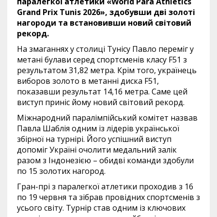
паралегкої атлетики «World Para Athletics
Grand Prix Tunis 2026», здобувши дві золоті
нагороди та встановивши новий світовий
рекорд.
На змаганнях у столиці Тунісу Павло переміг у
метані булави серед спортсменів класу F51 з
результатом 31,82 метра. Крім того, українець
виборов золото в метанні диска F51,
показавши результат 14,16 метра. Саме цей
виступ приніс йому новий світовий рекорд.
Міжнародний паралімпійський комітет назвав
Павла Шаблія одним із лідерів української
збірної на турнірі. Його успішний виступ
допоміг Україні очолити медальний залік
разом з Індонезією – обидві команди здобули
по 15 золотих нагород.
Гран-прі з паралегкої атлетики проходив з 16
по 19 червня та зібрав провідних спортсменів з
усього світу. Турнір став одним із ключових