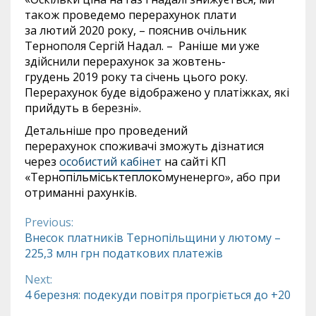
також проведемо перерахунок плати
за лютий 2020 року, – пояснив очільник
Тернополя Сергій Надал. – Раніше ми уже
здійснили перерахунок за жовтень-
грудень 2019 року та січень цього року.
Перерахунок буде відображено у платіжках, які
прийдуть в березні».
Детальніше про проведений
перерахунок споживачі зможуть дізнатися
через
особистий кабінет
на сайті КП
«Тернопільміськтеплокомуненерго», або при
отриманні рахунків.
Previous:
Continue
Внесок платників Тернопільщини у лютому –
225,3 млн грн податкових платежів
Reading
Next:
4 березня: подекуди повітря прогріється до +20