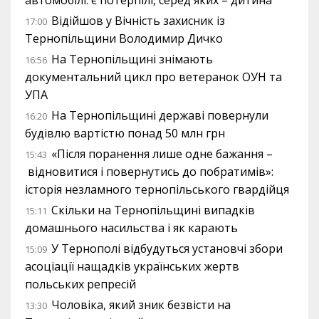
автомобілі: є потерпілі, серед яких – дитина
Відійшов у Вічність захисник із
17:00
Тернопільщини Володимир Дичко
На Тернопільщині знімають
16:56
документальний цикл про ветеранок ОУН та
УПА
На Тернопільщині державі повернули
16:20
будівлю вартістю понад 50 млн грн
«Після поранення лише одне бажання –
15:43
відновитися і повернутись до побратимів»:
історія незламного тернопільського гвардійця
Скільки на Тернопільщині випадків
15:11
домашнього насильства і як карають
У Тернополі відбудуться установчі збори
15:09
асоціації нащадків українських жертв
польських репресій
Чоловіка, який зник безвісти на
13:30