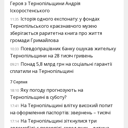
Героя з Тернопільщини Андрія
Іскоростенського
Історія одного експонату: у фондах
11:35
Тернопільського краєзнавчого музею
зберігається раритетна книга про життя
громади Гримайлова
Псевдопрацівник банку ошукав жительку
10:33
Тернопільщини на 28 тисяч гривень
Понад 5,8 млрд грн на соціальні гарантії
09:21
сплатили на Тернопільщині
7 Серпня
Яку погоду прогнозують на
18:10
Тернопільщині в суботу?
На Тернопільщині влітку високий попит
17:41
на оформлення паспортів: звернень – тисячі
На Тернопільщині зіткнулися три
17:14