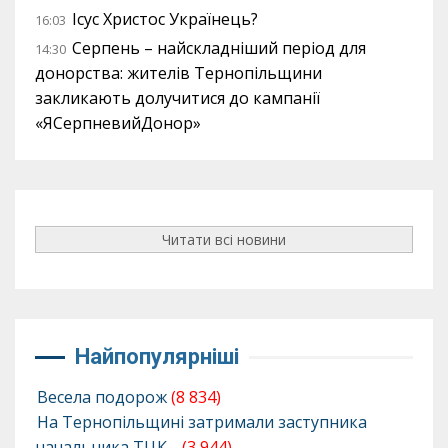
Ісус Христос Українець?
16:03
Серпень – найскладніший період для
14:30
донорства: жителів Тернопільщини
закликають долучитися до кампанії
«ЯСерпневийДонор»
Читати всі новини
Найпопулярніші
Весела подорож
(8 834)
На Тернопільщині затримали заступника
начальника ТЦК…
(3 944)