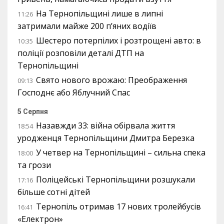
На Тернопільщині лише в липні
11:26
затримали майже 200 п’яних водіїв
Шестеро потерпілих і розтрощені авто: в
10:35
поліції розповіли деталі ДТП на
Тернопільщині
Свято нового врожаю: Преображення
09:13
Господнє або Яблучний Спас
5 Серпня
Назавжди 33: війна обірвала життя
18:54
уродженця Тернопільщини Дмитра Березка
У четвер на Тернопільщині – сильна спека
18:00
та грози
Поліцейські Тернопільщини розшукали
17:16
більше сотні дітей
Тернопіль отримав 17 нових тролейбусів
16:41
«Електрон»