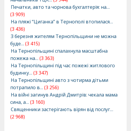
Печатки, авто та чорнова бухгалтерія: на…
(3 909)
На пляжі “Циганка” в Тернополі втопилася…
(3 436)
З березня жителям Тернопільщини не можна
буде…
(3 415)
На Тернопільщині спалахнула масштабна
пожежа на…
(3 363)
На Тернопільщині під час пожежі житлового
будинку…
(3 347)
На Тернопільщині авто з чотирма дітьми
потрапило в…
(3 256)
На війні загинув Андрій Дмитрів: чекала мама
сина, а…
(3 160)
Священники застерігають вірян від послуг…
(2 968)