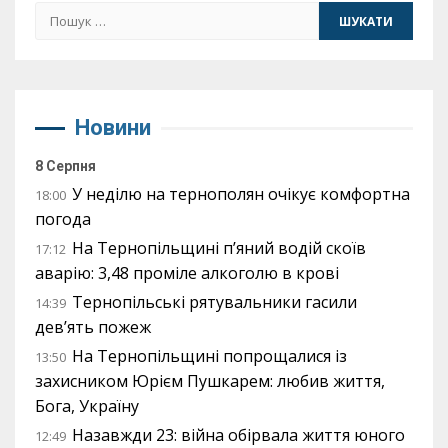
Пошук:
Новини
8 Серпня
У неділю на тернополян очікує комфортна
18:00
погода
На Тернопільщині п’яний водій скоїв
17:12
аварію: 3,48 проміле алкоголю в крові
Тернопільські рятувальники гасили
14:39
дев’ять пожеж
На Тернопільщині попрощалися із
13:50
захисником Юрієм Пушкарем: любив життя,
Бога, Україну
Назавжди 23: війна обірвала життя юного
12:49