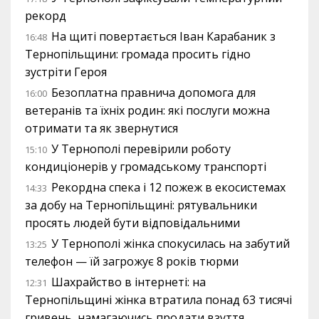
рекорд
На щиті повертається Іван Карабаник з
16:48
Тернопільщини: громада просить гідно
зустріти Героя
Безоплатна правнича допомога для
16:00
ветеранів та їхніх родин: які послуги можна
отримати та як звернутися
У Тернополі перевірили роботу
15:10
кондиціонерів у громадському транспорті
Рекордна спека і 12 пожеж в екосистемах
14:33
за добу на Тернопільщині: рятувальники
просять людей бути відповідальними
У Тернополі жінка спокусилась на забутий
13:25
телефон — їй загрожує 8 років тюрми
Шахрайство в інтернеті: на
12:31
Тернопільщині жінка втратила понад 63 тисячі
гривень, намагаючись продати взуття