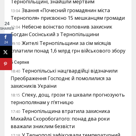
Тернопільщині, знайшли мертвим
Звання «Почесний громадянин міста
13:04
Тернополя» присвоєно 15 мешканцям громади
24
Небесне воїнство поповнив захисник
12:04
SHARES
Богдан Сосінський з Тернопільщини
Жителі Тернопільщини за сім місяців
24
09:10
сплатили понад 1,6 млрд грн військового збору
6 Серпня
Тернопільські нацгвардійці відзначили
18:40
Преображення Господнє й помолилися за
захисників України
Спеку, дощ, грози та шквали прогнозують
18:15
тернополянам у п’ятницю
Тернопільщина втратила захисника
17:40
Михайла Скоробогатого: понад два роки
вважали зниклим безвісти
У Тернополі зафіксували температурний
17:18