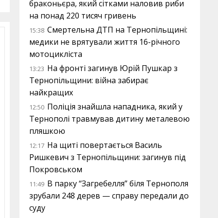
браконьєра, який сітками наловив риби
на понад 220 тисяч гривень
Смертельна ДТП на Тернопільщині:
15:38
медики не врятували життя 16-річного
мотоцикліста
На фронті загинув Юрій Пушкар з
13:23
Тернопільщини: війна забирає
найкращих
Поліція знайшла нападника, який у
12:50
Тернополі травмував дитину металевою
пляшкою
На щиті повертається Василь
12:17
Ришкевич з Тернопільщини: загинув під
Покровськом
В парку “Загребелля” біля Тернополя
11:49
зрубали 248 дерев — справу передали до
суду