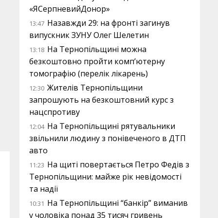
«ЯСерпневийДонор»
Назавжди 29: на фронті загинув
13:47
випускник ЗУНУ Олег Шелетин
На Тернопільщині можна
13:18
безкоштовно пройти комп’ютерну
томографію (перелік лікарень)
Жителів Тернопільщини
12:30
запрошують на безкоштовний курс з
нацспротиву
На Тернопільщині рятувальники
12:04
звільнили людину з понівеченого в ДТП
авто
На щиті повертається Петро Федів з
11:23
Тернопільщини: майже рік невідомості
та надії
На Тернопільщині “банкір” виманив
10:31
у чоловіка понад 35 тисяч гривень