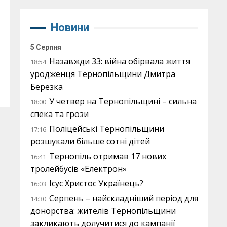
Новини
5 Серпня
Назавжди 33: війна обірвала життя
18:54
уродженця Тернопільщини Дмитра
Березка
У четвер на Тернопільщині – сильна
18:00
спека та грози
Поліцейські Тернопільщини
17:16
розшукали більше сотні дітей
Тернопіль отримав 17 нових
16:41
тролейбусів «Електрон»
Ісус Христос Українець?
16:03
Серпень – найскладніший період для
14:30
донорства: жителів Тернопільщини
закликають долучитися до кампанії