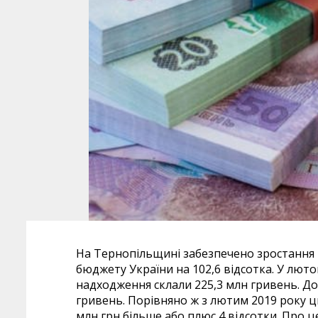
На Тернопільщині забезпечено зростання
бюджету України на 102,6 відсотка. У люто
надходження склали 225,3 млн гривень. Д
гривень. Порівняно ж з лютим 2019 року 
млн грн більше або плюс 4 відсотки. Про ц