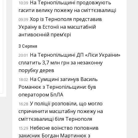
На Тернопільщині продовжують
10:39
гасити велику пожежу на сміттєзвалищі
Хор із Тернополя представив
09:39
Україну в Естонії на масштабній
антивоєнній прем’єрі
3 Серпня
На Тернопільщині ДП «Ліси України»
20:01
сплатить 3,7 млн грн за незаконну
порубку дерев
На Сумщині загинув Василь
18:02
Романюк з Тернопільщини: був
оператором БпЛА
У поліції розповіли, що могло
16:28
спричинити масштабну пожежу на
сміттєзвалищі біля Тернополя
Небесне воїнство поповнив
15:29
захисник Богдан Мартинюк з