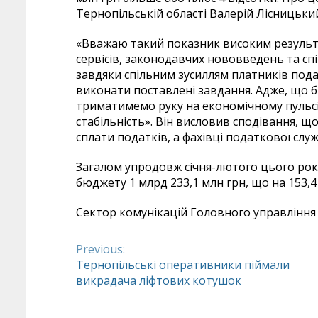
Тернопільській області Валерій Лісницьки
«Вважаю такий показник високим результ
сервісів, законодавчих нововведень та спі
завдяки спільним зусиллям платників пода
виконати поставлені завдання. Адже, що б
триматимемо руку на економічному пульсі
стабільність». Він висловив сподівання, щ
сплати податків, а фахівці податкової сл
Загалом упродовж січня-лютого цього рок
бюджету 1 млрд 233,1 млн грн, що на 153,4 
Сектор комунікацій Головного управління 
Previous:
Continue
Тернопільські оперативники піймали
викрадача ліфтових котушок
Reading