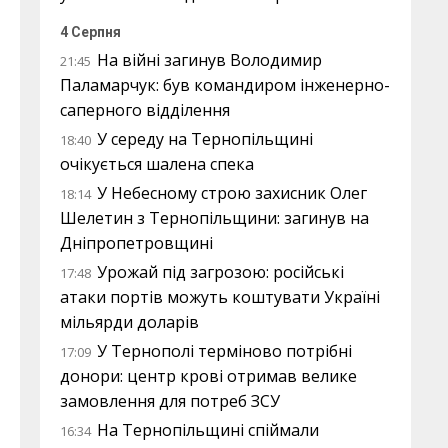
4 Серпня
На війні загинув Володимир
21:45
Паламарчук: був командиром інженерно-
саперного відділення
У середу на Тернопільщині
18:40
очікується шалена спека
У Небесному строю захисник Олег
18:14
Шелетин з Тернопільщини: загинув на
Дніпропетровщині
Урожай під загрозою: російські
17:48
атаки портів можуть коштувати Україні
мільярди доларів
У Тернополі терміново потрібні
17:09
донори: центр крові отримав велике
замовлення для потреб ЗСУ
На Тернопільщині спіймали
16:34