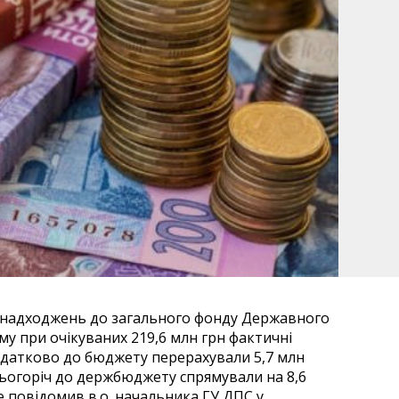
 надходжень до загального фонду Державного
му при очікуваних 219,6 млн грн фактичні
одатково до бюджету перерахували 5,7 млн
цьогоріч до держбюджету спрямували на 8,6
е повідомив в.о. начальника ГУ ДПС у