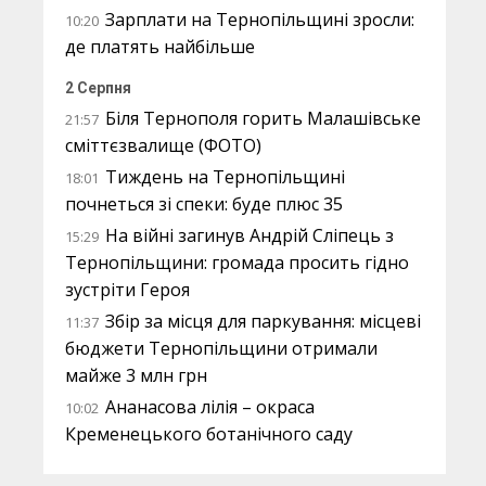
Зарплати на Тернопільщині зросли:
10:20
де платять найбільше
2 Серпня
Біля Тернополя горить Малашівське
21:57
сміттєзвалище (ФОТО)
Тиждень на Тернопільщині
18:01
почнеться зі спеки: буде плюс 35
На війні загинув Андрій Сліпець з
15:29
Тернопільщини: громада просить гідно
зустріти Героя
Збір за місця для паркування: місцеві
11:37
бюджети Тернопільщини отримали
майже 3 млн грн
Ананасова лілія – окраса
10:02
Кременецького ботанічного саду