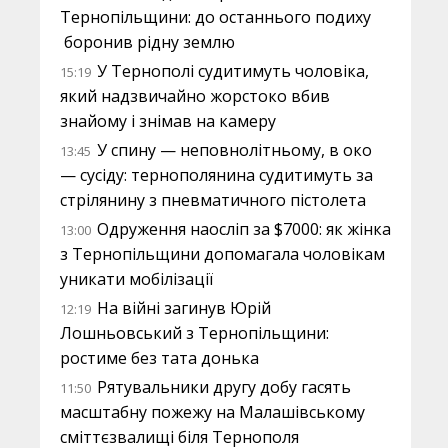
Тернопільщини: до останнього подиху
боронив рідну землю
У Тернополі судитимуть чоловіка,
15:19
який надзвичайно жорстоко вбив
знайому і знімав на камеру
У спину — неповнолітньому, в око
13:45
— сусіду: тернополянина судитимуть за
стрілянину з пневматичного пістолета
Одруження наосліп за $7000: як жінка
13:00
з Тернопільщини допомагала чоловікам
уникати мобілізації
На війні загинув Юрій
12:19
Лошньовський з Тернопільщини:
ростиме без тата донька
Рятувальники другу добу гасять
11:50
масштабну пожежу на Малашівському
сміттєзвалищі біля Тернополя