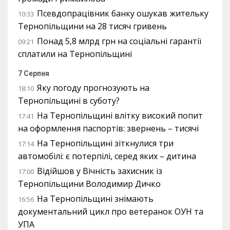
Псевдопрацівник банку ошукав жительку
10:33
Тернопільщини на 28 тисяч гривень
Понад 5,8 млрд грн на соціальні гарантії
09:21
сплатили на Тернопільщині
7 Серпня
Яку погоду прогнозують на
18:10
Тернопільщині в суботу?
На Тернопільщині влітку високий попит
17:41
на оформлення паспортів: звернень – тисячі
На Тернопільщині зіткнулися три
17:14
автомобілі: є потерпілі, серед яких – дитина
Відійшов у Вічність захисник із
17:00
Тернопільщини Володимир Дичко
На Тернопільщині знімають
16:56
документальний цикл про ветеранок ОУН та
УПА