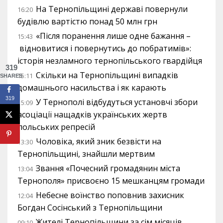
На Тернопільщині державі повернули
16:20
будівлю вартістю понад 50 млн грн
«Після поранення лише одне бажання –
15:43
відновитися і повернутись до побратимів»:
історія незламного тернопільського гвардійця
319
Скільки на Тернопільщині випадків
15:11
SHARES
домашнього насильства і як карають
319
У Тернополі відбудуться установчі збори
15:09
асоціації нащадків українських жертв
польських репресій
Чоловіка, який зник безвісти на
13:30
Тернопільщині, знайшли мертвим
Звання «Почесний громадянин міста
13:04
Тернополя» присвоєно 15 мешканцям громади
Небесне воїнство поповнив захисник
12:04
Богдан Сосінський з Тернопільщини
Жителі Тернопільщини за сім місяців
09:10