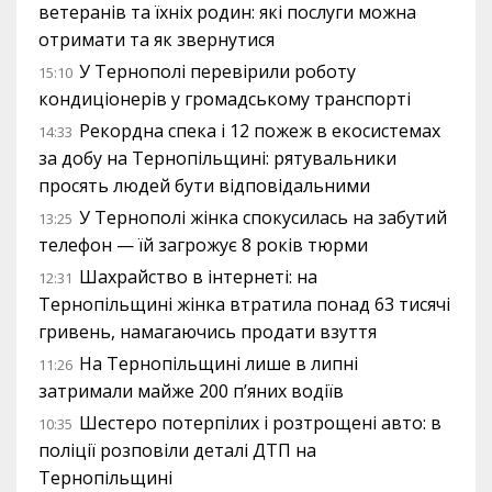
ветеранів та їхніх родин: які послуги можна
отримати та як звернутися
У Тернополі перевірили роботу
15:10
кондиціонерів у громадському транспорті
Рекордна спека і 12 пожеж в екосистемах
14:33
за добу на Тернопільщині: рятувальники
просять людей бути відповідальними
У Тернополі жінка спокусилась на забутий
13:25
телефон — їй загрожує 8 років тюрми
Шахрайство в інтернеті: на
12:31
Тернопільщині жінка втратила понад 63 тисячі
гривень, намагаючись продати взуття
На Тернопільщині лише в липні
11:26
затримали майже 200 п’яних водіїв
Шестеро потерпілих і розтрощені авто: в
10:35
поліції розповіли деталі ДТП на
Тернопільщині