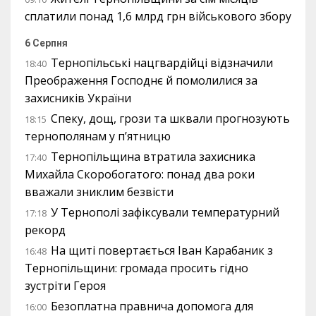
сплатили понад 1,6 млрд грн військового збору
6 Серпня
Тернопільські нацгвардійці відзначили
18:40
Преображення Господнє й помолилися за
захисників України
Спеку, дощ, грози та шквали прогнозують
18:15
тернополянам у п’ятницю
Тернопільщина втратила захисника
17:40
Михайла Скоробогатого: понад два роки
вважали зниклим безвісти
У Тернополі зафіксували температурний
17:18
рекорд
На щиті повертається Іван Карабаник з
16:48
Тернопільщини: громада просить гідно
зустріти Героя
Безоплатна правнича допомога для
16:00