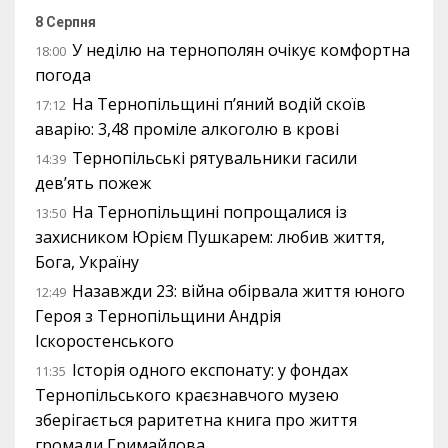
8 Серпня
У неділю на тернополян очікує комфортна
18:00
погода
На Тернопільщині п’яний водій скоїв
17:12
аварію: 3,48 проміле алкоголю в крові
Тернопільські рятувальники гасили
14:39
дев’ять пожеж
На Тернопільщині попрощалися із
13:50
захисником Юрієм Пушкарем: любив життя,
Бога, Україну
Назавжди 23: війна обірвала життя юного
12:49
Героя з Тернопільщини Андрія
Іскоростенського
Історія одного експонату: у фондах
11:35
Тернопільського краєзнавчого музею
зберігається раритетна книга про життя
громади Гримайлова