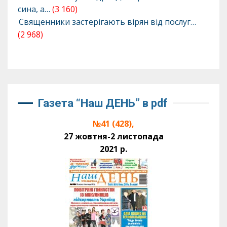
сина, а…
(3 160)
Священники застерігають вірян від послуг…
(2 968)
Газета “Наш ДЕНЬ” в pdf
№41 (428),
27 жовтня-2 листопада
2021 р.