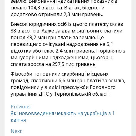
землю. Виконання індикативних показників
склало 104,3 відсотка. Відтак, бюджети
додатково отримали 2,3 млн гривень.
Внесок юридичних осіб із цього платежу склав
88 відсотків. Адже за два місяці вони сплатили
понад 49,2 млн грн плати за землю. Це
перевищило очікувані надходження на 5,1
відсотка або плюс 2,4 млн гривень. Порівняно з
минулорічними надходженнями, цьогоріч
сплата зросла на 297,5 тис. гривень.
Фізособи поповнили скарбниці місцевих
громад, сплативши 6,6 млн грн плати за землю,
повідомили у відділі пресслужби Головного
управління ДПС у Тернопільській області.
Previous:
Continue
Які нововведення чекають на українців з 1
квітня
Reading
Next: