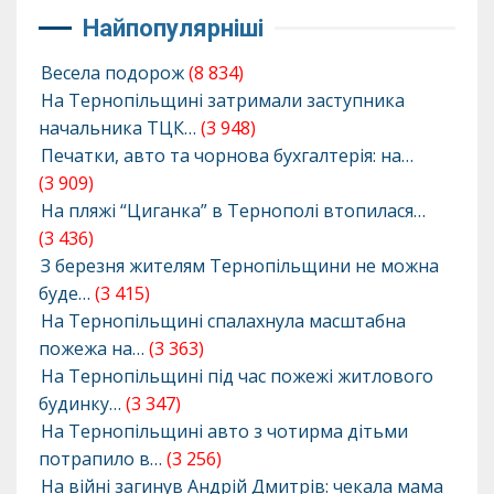
Найпопулярніші
Весела подорож
(8 834)
На Тернопільщині затримали заступника
начальника ТЦК…
(3 948)
Печатки, авто та чорнова бухгалтерія: на…
(3 909)
На пляжі “Циганка” в Тернополі втопилася…
(3 436)
З березня жителям Тернопільщини не можна
буде…
(3 415)
На Тернопільщині спалахнула масштабна
пожежа на…
(3 363)
На Тернопільщині під час пожежі житлового
будинку…
(3 347)
На Тернопільщині авто з чотирма дітьми
потрапило в…
(3 256)
На війні загинув Андрій Дмитрів: чекала мама