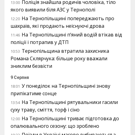
Поліція знайшла родичів чоловіка, тіло
13:00
якого виявили біля АЗС у Тернополі
На Тернопільщині попереджають про
12:20
шахраїв, які продають неіснуючі дрова
На Тернопільщині п’яний водій втікав від
11:46
поліції і потрапив у ДТП
Тернопільщина втратила захисника
10:53
Романа Склярчука: більше року вважали
зниклим безвісти
9 Серпня
У понеділок на Тернопільщині знову
18:01
припікатиме сонце
На Тернопільщині рятувальники гасили
13:54
суху траву, сміття, торф і сіно
На Тернопільщині триває підготовка до
12:00
опалювального сезону: що зроблено
Поїзди в Україні масово вибиваються з
10:22