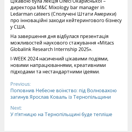
Цікавою була лекція Олесі Окариснької –
директора M&C Mixology bar manager in
Ledarman cateers (Сполучені Штати Америки)
про інноваційні заходи кейтерингового бізнесу
у США.
На завершення дня відбулася презентація
можливостей наукового стажування «Mitacs
Globalink Research Internship 2025».
I-WEEK 2024 насичений цікавими подіями,
новими напрацюваннями, креативними
підходами та нестандартними ідеями.
Previous:
Continue
Поповнив Небесне воїнство: під Волновахою
загинув Ярослав Коваль із Тернопільщини
Reading
Next:
У п’ятницю на Тернопільщині буде тепліше