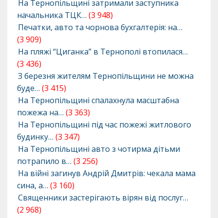
На Тернопільщині затримали заступника
начальника ТЦК…
(3 948)
Печатки, авто та чорнова бухгалтерія: на…
(3 909)
На пляжі “Циганка” в Тернополі втопилася…
(3 436)
З березня жителям Тернопільщини не можна
буде…
(3 415)
На Тернопільщині спалахнула масштабна
пожежа на…
(3 363)
На Тернопільщині під час пожежі житлового
будинку…
(3 347)
На Тернопільщині авто з чотирма дітьми
потрапило в…
(3 256)
На війні загинув Андрій Дмитрів: чекала мама
сина, а…
(3 160)
Священники застерігають вірян від послуг…
(2 968)