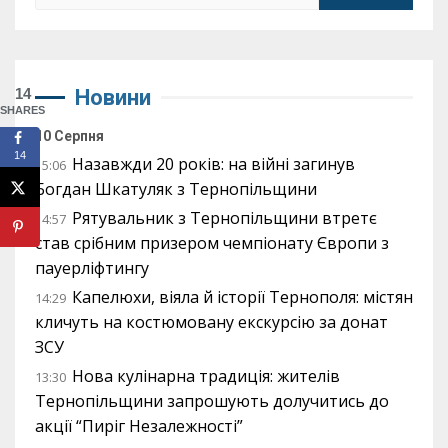
14
Новини
SHARES
10 Серпня
14
Назавжди 20 років: на війні загинув
15:06
Богдан Шкатуляк з Тернопільщини
Рятувальник з Тернопільщини втретє
14:57
став срібним призером чемпіонату Європи з
пауерліфтингу
Капелюхи, віяла й історії Тернополя: містян
14:29
кличуть на костюмовану екскурсію за донат
ЗСУ
Нова кулінарна традиція: жителів
13:30
Тернопільщини запрошують долучитись до
акції “Пиріг Незалежності”