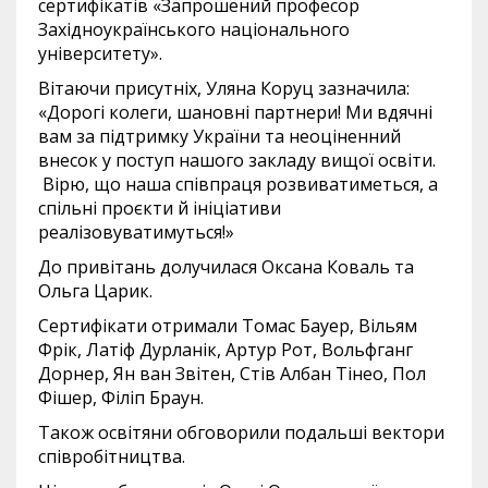
сертифікатів «Запрошений професор
Західноукраїнського національного
університету».
Вітаючи присутніх, Уляна Коруц зазначила:
«Дорогі колеги, шановні партнери! Ми вдячні
вам за підтримку України та неоціненний
внесок у поступ нашого закладу вищої освіти.
Вірю, що наша співпраця розвиватиметься, а
спільні проєкти й ініціативи
реалізовуватимуться!»
До привітань долучилася Оксана Коваль та
Ольга Царик.
Сертифікати отримали Томас Бауер, Вільям
Фрік, Латіф Дурланік, Артур Рот, Вольфганг
Дорнер, Ян ван Звітен, Стів Албан Тінео, Пол
Фішер, Філіп Браун.
Також освітяни обговорили подальші вектори
співробітництва.