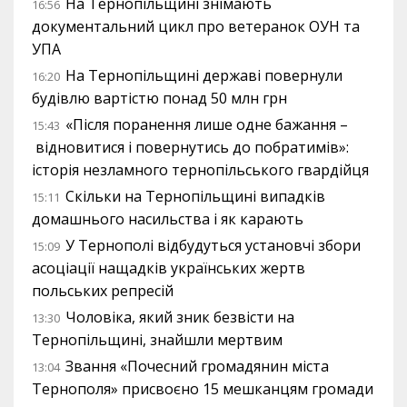
На Тернопільщині знімають
16:56
документальний цикл про ветеранок ОУН та
УПА
На Тернопільщині державі повернули
16:20
будівлю вартістю понад 50 млн грн
«Після поранення лише одне бажання –
15:43
відновитися і повернутись до побратимів»:
історія незламного тернопільського гвардійця
Скільки на Тернопільщині випадків
15:11
домашнього насильства і як карають
У Тернополі відбудуться установчі збори
15:09
асоціації нащадків українських жертв
польських репресій
Чоловіка, який зник безвісти на
13:30
Тернопільщині, знайшли мертвим
Звання «Почесний громадянин міста
13:04
Тернополя» присвоєно 15 мешканцям громади