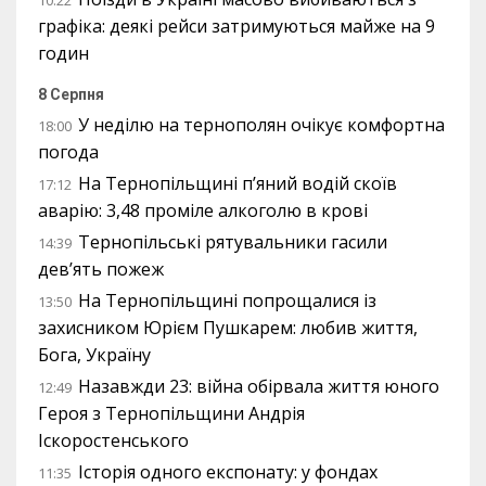
графіка: деякі рейси затримуються майже на 9
годин
8 Серпня
У неділю на тернополян очікує комфортна
18:00
погода
На Тернопільщині п’яний водій скоїв
17:12
аварію: 3,48 проміле алкоголю в крові
Тернопільські рятувальники гасили
14:39
дев’ять пожеж
На Тернопільщині попрощалися із
13:50
захисником Юрієм Пушкарем: любив життя,
Бога, Україну
Назавжди 23: війна обірвала життя юного
12:49
Героя з Тернопільщини Андрія
Іскоростенського
Історія одного експонату: у фондах
11:35