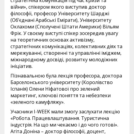
стратегічна комунікація під час кризи та
війни», спікером якого виступив доктор
філософії, професор Університету Шарджі
(Об’єднані Арабські Емірати), Університету
Оклахоми (Сполучені Штати Америки) Вільям
Фрік. У своєму виступі спікер зосередив увагу
на теоретичних основах активізму,
стратегічних комунікаціях, колективних діях та
мережуванні, створенні та управлінні іміджем,
міжнародному досвіді, розвитку молодіжних
ініціатив.
Пізнавальною була лекція професора, доктора
Барселонського університету (Королівство
Іспанія) Олени Ніфатової про зелений
маркетинг, ключові поняття та небезпеки
«зеленого камуфляжу».
Учасники I-WEEK мали змогу заслухати лекцію
«Робота. Працевлаштування. Туристична
індустрія. На що ми чекаємо і до чого готові».
Агіта Доніна – доктор філософії, доцент,