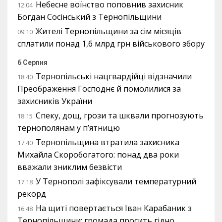
Небесне воїнство поповнив захисник
12:04
Богдан Сосінський з Тернопільщини
Жителі Тернопільщини за сім місяців
09:10
сплатили понад 1,6 млрд грн військового збору
6 Серпня
Тернопільські нацгвардійці відзначили
18:40
Преображення Господнє й помолилися за
захисників України
Спеку, дощ, грози та шквали прогнозують
18:15
тернополянам у п’ятницю
Тернопільщина втратила захисника
17:40
Михайла Скоробогатого: понад два роки
вважали зниклим безвісти
У Тернополі зафіксували температурний
17:18
рекорд
На щиті повертається Іван Карабаник з
16:48
Тернопільщини: громада просить гідно