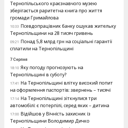
Тернопільського краєзнавчого музею
зберігається раритетна книга про життя
громади Гримайлова
Псевдопрацівник банку ошукав жительку
10:33
Тернопільщини на 28 тисяч гривень
Понад 5,8 млрд грн на соціальні гарантії
09:21
сплатили на Тернопільщині
7 Серпня
Яку погоду прогнозують на
18:10
Тернопільщині в суботу?
На Тернопільщині влітку високий попит
17:41
на оформлення паспортів: звернень – тисячі
На Тернопільщині зіткнулися три
17:14
автомобілі: є потерпілі, серед яких – дитина
Відійшов у Вічність захисник із
17:00
Тернопільщини Володимир Дичко