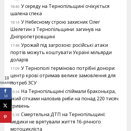
У середу на Тернопільщині очікується
18:40
шалена спека
У Небесному строю захисник Олег
18:14
Шелетин з Тернопільщини: загинув на
Дніпропетровщині
Урожай під загрозою: російські атаки
17:48
портів можуть коштувати Україні мільярди
доларів
У Тернополі терміново потрібні донори:
17:09
центр крові отримав велике замовлення для
10
потреб ЗСУ
SHARES
На Тернопільщині спіймали браконьєра,
16:34
10
який сітками наловив риби на понад 220 тисяч
гривень
Смертельна ДТП на Тернопільщині:
15:38
медики не врятували життя 16-річного
мотоцикліста