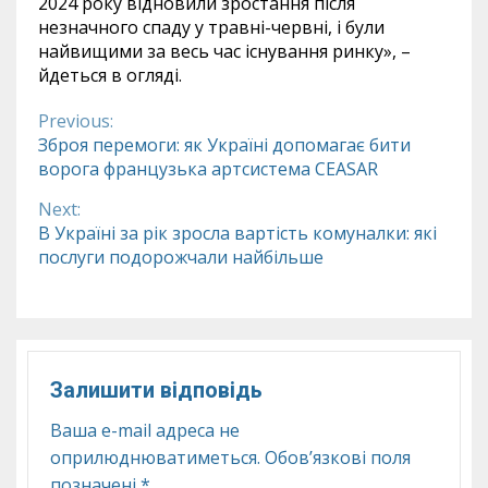
2024 року відновили зростання після
незначного спаду у травні-червні, і були
найвищими за весь час існування ринку», –
йдеться в огляді.
Previous:
Continue
Зброя перемоги: як Україні допомагає бити
ворога французька артсистема CEASAR
Reading
Next:
В Україні за рік зросла вартість комуналки: які
послуги подорожчали найбільше
Залишити відповідь
Ваша e-mail адреса не
оприлюднюватиметься.
Обов’язкові поля
позначені
*