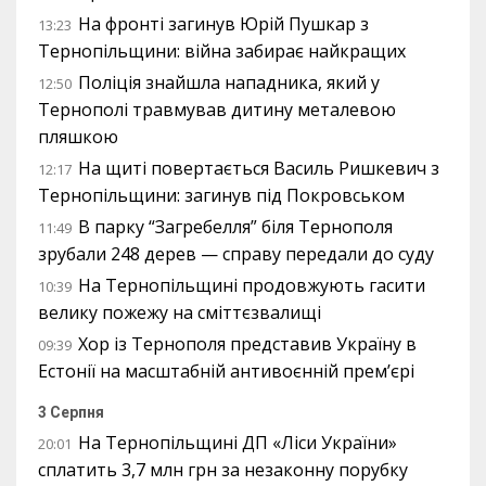
На фронті загинув Юрій Пушкар з
13:23
Тернопільщини: війна забирає найкращих
Поліція знайшла нападника, який у
12:50
Тернополі травмував дитину металевою
пляшкою
На щиті повертається Василь Ришкевич з
12:17
Тернопільщини: загинув під Покровськом
В парку “Загребелля” біля Тернополя
11:49
зрубали 248 дерев — справу передали до суду
На Тернопільщині продовжують гасити
10:39
велику пожежу на сміттєзвалищі
Хор із Тернополя представив Україну в
09:39
Естонії на масштабній антивоєнній прем’єрі
3 Серпня
На Тернопільщині ДП «Ліси України»
20:01
сплатить 3,7 млн грн за незаконну порубку