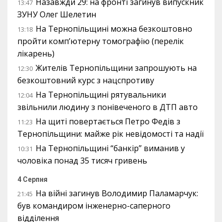
Назавжди 29: на фронті загинув випускник
13:47
ЗУНУ Олег Шелетин
На Тернопільщині можна безкоштовно
13:18
пройти комп’ютерну томографію (перелік
лікарень)
Жителів Тернопільщини запрошують на
12:30
безкоштовний курс з нацспротиву
На Тернопільщині рятувальники
12:04
звільнили людину з понівеченого в ДТП авто
На щиті повертається Петро Федів з
11:23
Тернопільщини: майже рік невідомості та надії
На Тернопільщині “банкір” виманив у
10:31
чоловіка понад 35 тисяч гривень
4 Серпня
На війні загинув Володимир Паламарчук:
21:45
був командиром інженерно-саперного
відділення