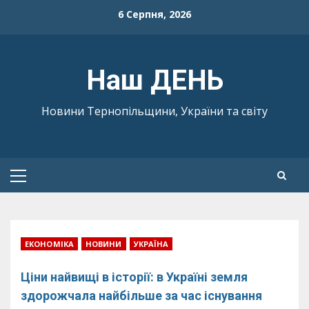
Skip
6 Серпня, 2026
to
content
Наш ДЕНЬ
Новини Тернопільщини, України та світу
Primary
Menu
ЕКОНОМІКА
НОВИНИ
УКРАЇНА
Ціни найвищі в історії: в Україні земля
здорожчала найбільше за час існування