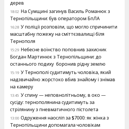
дерев
На Сумщині загинув Василь Романюк з
18:02
Тернопільщини: був оператором БпЛА
У поліції розповіли, що могло спричинити
16:28
масштабну пожежу на сміттєзвалищі біля
Тернополя
Небесне воїнство поповнив захисник
15:29
Богдан Мартинюк з Тернопільщини: до
останнього подиху боронив рідну землю
У Тернополі судитимуть чоловіка, який
15:19
надзвичайно жорстоко вбив знайому і знімав
на камеру
У спину — неповнолітньому, в око —
13:45
сусіду: тернополянина судитимуть за
стрілянину з пневматичного пістолета
Одруження наосліп за $7000: як жінка з
13:00
Тернопільщини допомагала чоловікам