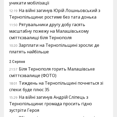
уникати мобілізації
На війні загинув Юрій Лошньовський з
12:19
Тернопільщини: ростиме без тата донька
Рятувальники другу добу гасять
11:50
масштабну пожежу на Малашівському
сміттєзвалищі біля Тернополя
Зарплати на Тернопільщині зросли: де
10:20
платять найбільше
2 Серпня
Біля Тернополя горить Малашівське
21:57
сміттєзвалище (ФОТО)
Тиждень на Тернопільщині почнеться зі
18:01
спеки: буде плюс 35
На війні загинув Андрій Сліпець з
15:29
Тернопільщини: громада просить гідно
зустріти Героя