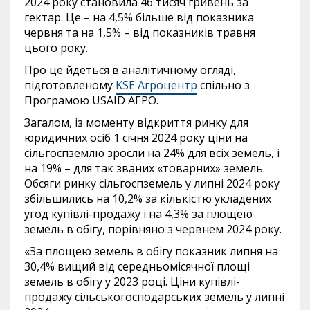
2024 року становила 46 тисяч гривень за
гектар. Це – на 4,5% більше від показника
червня та на 1,5% – від показників травня
цього року.
Про це йдеться в аналітичному огляді,
підготовленому
KSE Агроцентр
спільно з
Програмою USAID АГРО.
Загалом, із моменту відкриття ринку для
юридичних осіб 1 січня 2024 року ціни на
сільгоспземлю зросли на 24% для всіх земель, і
на 19% – для так званих «товарних» земель.
Обсяги ринку сільгоспземель у липні 2024 року
збільшились на 10,2% за кількістю укладених
угод купівлі-продажу і на 4,3% за площею
земель в обігу, порівняно з червнем 2024 року.
«За площею земель в обігу показник липня на
30,4% вищий від середньомісячної площі
земель в обігу у 2023 році. Ціни купівлі-
продажу сільськогосподарських земель у липні