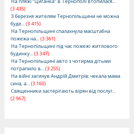
На пляжі “Циганка” в Тернополі втопилася…
(3 435)
З березня жителям Тернопільщини не можна
буде…
(3 415)
На Тернопільщині спалахнула масштабна
пожежа на…
(3 361)
На Тернопільщині під час пожежі житлового
будинку…
(3 347)
На Тернопільщині авто з чотирма дітьми
потрапило в…
(3 255)
На війні загинув Андрій Дмитрів: чекала мама
сина, а…
(3 160)
Священники застерігають вірян від послуг…
(2 967)