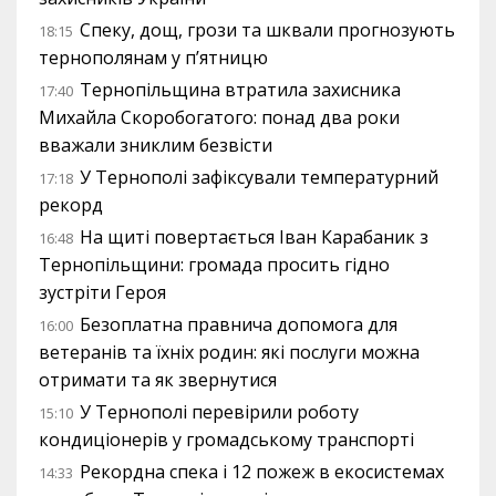
Спеку, дощ, грози та шквали прогнозують
18:15
тернополянам у п’ятницю
Тернопільщина втратила захисника
17:40
Михайла Скоробогатого: понад два роки
вважали зниклим безвісти
У Тернополі зафіксували температурний
17:18
рекорд
На щиті повертається Іван Карабаник з
16:48
Тернопільщини: громада просить гідно
зустріти Героя
Безоплатна правнича допомога для
16:00
ветеранів та їхніх родин: які послуги можна
отримати та як звернутися
У Тернополі перевірили роботу
15:10
кондиціонерів у громадському транспорті
Рекордна спека і 12 пожеж в екосистемах
14:33