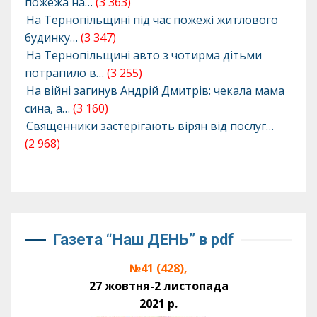
пожежа на…
(3 363)
На Тернопільщині під час пожежі житлового
будинку…
(3 347)
На Тернопільщині авто з чотирма дітьми
потрапило в…
(3 255)
На війні загинув Андрій Дмитрів: чекала мама
сина, а…
(3 160)
Священники застерігають вірян від послуг…
(2 968)
Газета “Наш ДЕНЬ” в pdf
№41 (428),
27 жовтня-2 листопада
2021 р.