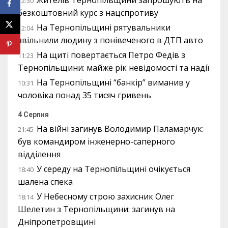
Жителів Тернопільщини запрошують на
12:30
безкоштовний курс з нацспротиву
На Тернопільщині рятувальники
12:04
звільнили людину з понівеченого в ДТП авто
На щиті повертається Петро Федів з
11:23
Тернопільщини: майже рік невідомості та надії
На Тернопільщині “банкір” виманив у
10:31
чоловіка понад 35 тисяч гривень
4 Серпня
На війні загинув Володимир Паламарчук:
21:45
був командиром інженерно-саперного
відділення
У середу на Тернопільщині очікується
18:40
шалена спека
У Небесному строю захисник Олег
18:14
Шелетин з Тернопільщини: загинув на
Дніпропетровщині