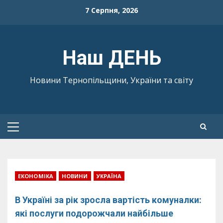
Skip
7 Серпня, 2026
to
content
Наш ДЕНЬ
Новини Тернопільщини, України та світу
Primary
Menu
ЕКОНОМІКА
НОВИНИ
УКРАЇНА
В Україні за рік зросла вартість комуналки:
які послуги подорожчали найбільше