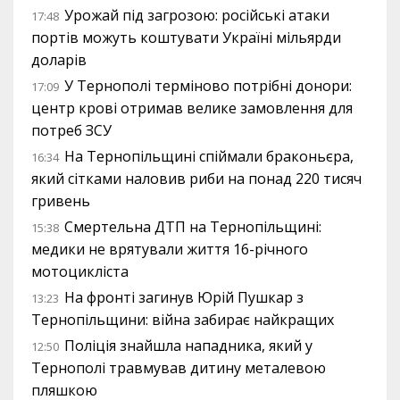
Урожай під загрозою: російські атаки
17:48
портів можуть коштувати Україні мільярди
доларів
У Тернополі терміново потрібні донори:
17:09
центр крові отримав велике замовлення для
потреб ЗСУ
На Тернопільщині спіймали браконьєра,
16:34
який сітками наловив риби на понад 220 тисяч
гривень
Смертельна ДТП на Тернопільщині:
15:38
медики не врятували життя 16-річного
мотоцикліста
На фронті загинув Юрій Пушкар з
13:23
Тернопільщини: війна забирає найкращих
Поліція знайшла нападника, який у
12:50
Тернополі травмував дитину металевою
пляшкою