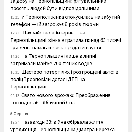
за добу на Тернопільщині: рятувальники
просять людей бути відповідальними
У Тернополі жінка спокусилась на забутий
13:25
телефон — їй загрожує 8 років тюрми
Шахрайство в інтернеті: на
12:31
Тернопільщині жінка втратила понад 63 тисячі
гривень, намагаючись продати взуття
На Тернопільщині лише в липні
11:26
затримали майже 200 п’яних водіїв
Шестеро потерпілих і розтрощені авто: в
10:35
поліції розповіли деталі ДТП на
Тернопільщині
Свято нового врожаю: Преображення
09:13
Господнє або Яблучний Спас
5 Серпня
Назавжди 33: війна обірвала життя
18:54
уродженця Тернопільщини Дмитра Березка