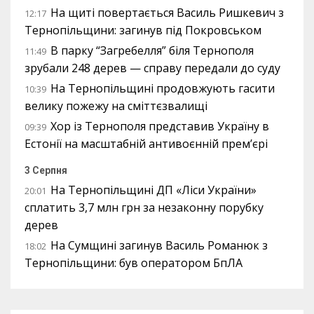
На щиті повертається Василь Ришкевич з
12:17
Тернопільщини: загинув під Покровськом
В парку “Загребелля” біля Тернополя
11:49
зрубали 248 дерев — справу передали до суду
На Тернопільщині продовжують гасити
10:39
велику пожежу на сміттєзвалищі
Хор із Тернополя представив Україну в
09:39
Естонії на масштабній антивоєнній прем’єрі
3 Серпня
На Тернопільщині ДП «Ліси України»
20:01
сплатить 3,7 млн грн за незаконну порубку
дерев
На Сумщині загинув Василь Романюк з
18:02
Тернопільщини: був оператором БпЛА