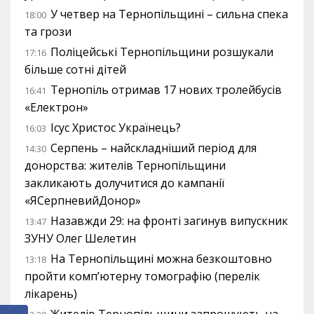
У четвер на Тернопільщині – сильна спека
18:00
та грози
Поліцейські Тернопільщини розшукали
17:16
більше сотні дітей
Тернопіль отримав 17 нових тролейбусів
16:41
«Електрон»
Ісус Христос Українець?
16:03
Серпень – найскладніший період для
14:30
донорства: жителів Тернопільщини
закликають долучитися до кампанії
«ЯСерпневийДонор»
Назавжди 29: на фронті загинув випускник
13:47
ЗУНУ Олег Шелетин
На Тернопільщині можна безкоштовно
13:18
пройти комп’ютерну томографію (перелік
лікарень)